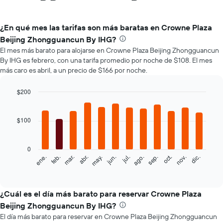
¿En qué mes las tarifas son más baratas en Crowne Plaza
Beijing Zhongguancun By IHG?
El mes más barato para alojarse en Crowne Plaza Beijing Zhongguancun
By IHG es febrero, con una tarifa promedio por noche de $108. El mes
más caro es abril, a un precio de $166 por noche.
$200
Bar
Chart
graphic.
chart
with
$100
12
bars.
0
El
feb.
may.
ago.
nov.
mar.
jun.
sep.
dic.
ene.
abr.
jul.
oct.
siguiente
End
of
gráfico
interactive
muestra
chart
el
¿Cuál es el día más barato para reservar Crowne Plaza
precio
Beijing Zhongguancun By IHG?
promedio
El día más barato para reservar en Crowne Plaza Beijing Zhongguancun
de