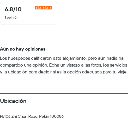
6.8
/10
6.8
de
1 opinión
10
Aún no hay opiniones
Los huéspedes calificaron este alojamiento, pero aún nadie ha
compartido una opinión. Echa un vistazo a las fotos, los servicios
y la ubicación para decidir si es la opción adecuada para tu viaje.
Ubicación
No.106 Zhi Chun Road, Pekín 100086