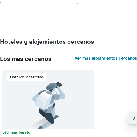
el
precio
promedio
de
una
habitación
Hoteles y alojamientos cercanos
Los más cercanos
Ver más alojamientos cercanos
Hotel de 2 estrellas
59% más barato