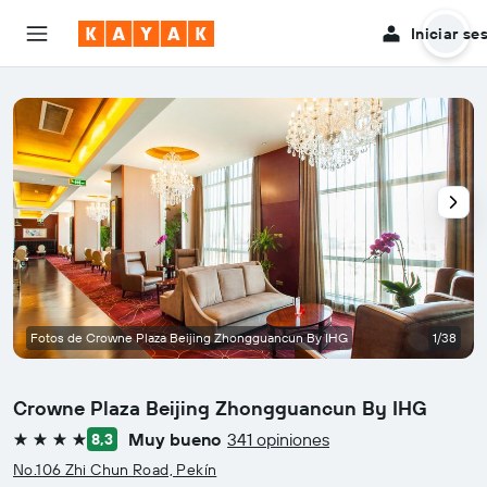
Iniciar se
Fotos de Crowne Plaza Beijing Zhongguancun By IHG
1/38
Crowne Plaza Beijing Zhongguancun By IHG
Muy bueno
341 opiniones
8,3
4 estrellas
No.106 Zhi Chun Road, Pekín