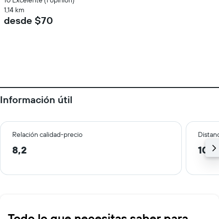
10 Excelente (1 opinión)
1,14 km
desde $70
Información útil
Relación calidad-precio
Distanc
8,2
10,2
Todo lo que necesitas saber para