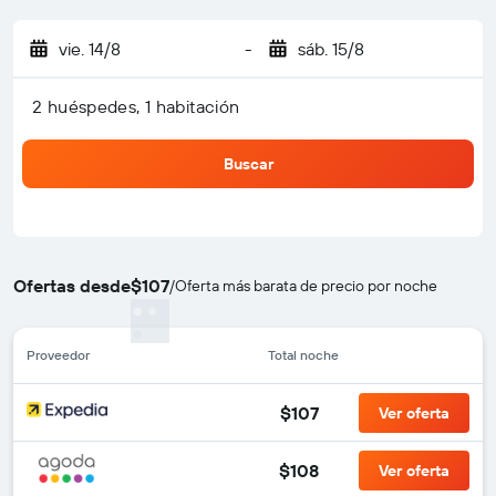
vie. 14/8
-
sáb. 15/8
2 huéspedes, 1 habitación
Buscar
Ofertas desde
$107
/
Oferta más barata de precio por noche
Proveedor
Total noche
$107
Ver oferta
$108
Ver oferta