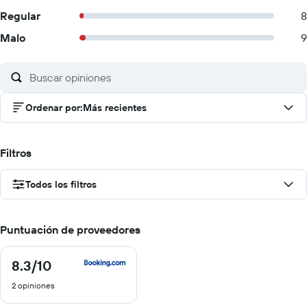
Regular
8
Malo
9
Ordenar por
:
Más recientes
Filtros
Todos los filtros
Puntuación de proveedores
8.3
/10
8.3
de
2 opiniones
10