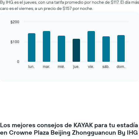
By IHG es el jueves, con una tarifa promedio por noche de $117. El día más
una
caro es el viernes, a un precio de $157 por noche.
habitación
por
mes
$200
El
Bar
Chart
gráfico
graphic.
chart
with
muestra
$100
7
1
bars.
eje
X
El
0
que
siguiente
lun.
mar.
mié.
jue.
vie.
sáb.
dom.
End
indica
of
gráfico
los
interactive
muestra
chart
meses.
el
El
precio
gráfico
promedio
muestra
de
1
una
eje
habitación
Y
por
que
Los mejores consejos de KAYAK para tu estadía
cada
indica
día
en Crowne Plaza Beijing Zhongguancun By IHG
el
de