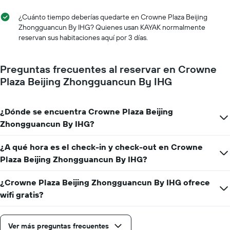
precio
la
promedio
semana
¿Cuánto tiempo deberías quedarte en Crowne Plaza Beijing
de
El
Zhongguancun By IHG? Quienes usan KAYAK normalmente
una
gráfico
reservan sus habitaciones aquí por 3 días.
habitación
muestra
1
eje
Preguntas frecuentes al reservar en Crowne
X
Plaza Beijing Zhongguancun By IHG
que
indica
los
¿Dónde se encuentra Crowne Plaza Beijing
días
de
Zhongguancun By IHG?
la
semana.
¿A qué hora es el check-in y check-out en Crowne
El
Plaza Beijing Zhongguancun By IHG?
gráfico
muestra
1
¿Crowne Plaza Beijing Zhongguancun By IHG ofrece
eje
wifi gratis?
Y
que
indica
Ver más preguntas frecuentes