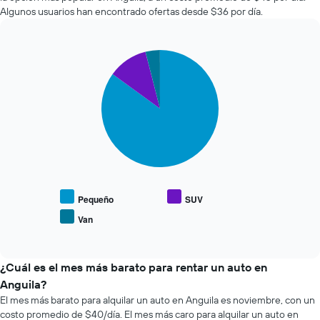
autos
que
Algunos usuarios han encontrado ofertas desde $36 por día.
más
indica
económicas
la
de
cantidad
Pie
Chart
las
de
graphic.
chart
últimas
días
with
72
previos
3
horas.
a
slices.
El
la
gráfico
reserva.
El
muestra
El
siguiente
1
gráfico
gráfico
eje
muestra
muestra
X
1
el
que
eje
precio
Pequeño
SUV
indica
Y
promedio
Van
las
que
End
de
of
4
indica
los
interactive
empresas
el
tipos
chart
más
precio
de
¿Cuál es el mes más barato para rentar un auto en
baratas
promedio
autos
Anguila?
de
de
más
El mes más barato para alquilar un auto en Anguila es noviembre, con un
renta
un
populares.
costo promedio de $40/día. El mes más caro para alquilar un auto en
de
auto