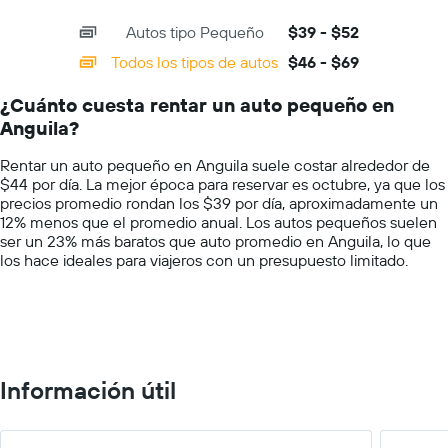
de
interactive
axis
chart
un
Autos tipo Pequeño
$39 - $52
displaying
auto
categories.
Todos los tipos de autos
$46 - $69
de
Range:
renta
14
por
¿Cuánto cuesta rentar un auto pequeño en
categories.
día.
Anguila?
The
chart
Rentar un auto pequeño en Anguila suele costar alrededor de
has
$44 por día. La mejor época para reservar es octubre, ya que los
1
precios promedio rondan los $39 por día, aproximadamente un
Y
12% menos que el promedio anual. Los autos pequeños suelen
axis
ser un 23% más baratos que auto promedio en Anguila, lo que
displaying
los hace ideales para viajeros con un presupuesto limitado.
values.
Range:
0
to
75.
Información útil