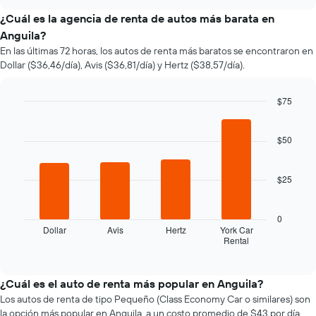
varía
chart
el
¿Cuál es la agencia de renta de autos más barata en
precio
Anguila?
de
En las últimas 72 horas, los autos de renta más baratos se encontraron en
un
Dollar ($36,46/día), Avis ($36,81/día) y Hertz ($38,57/día).
auto
de
renta
$75
a
Bar
Chart
medida
graphic.
chart
que
with
$50
se
4
bars.
acerca
la
$25
El
fecha
siguiente
de
gráfico
la
0
muestra
reserva.
Dollar
Avis
Hertz
York Car
Rental
las
End
El
of
cuatro
gráfico
interactive
empresas
muestra
chart
de
1
¿Cuál es el auto de renta más popular en Anguila?
renta
eje
Los autos de renta de tipo Pequeño (Class Economy Car o similares) son
de
X
la opción más popular en Anguila, a un costo promedio de $43 por día.