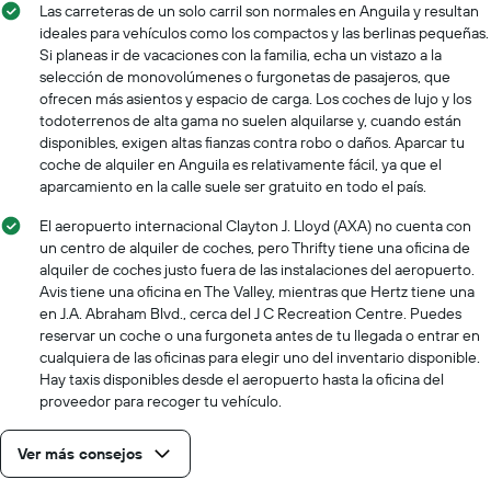
Las carreteras de un solo carril son normales en Anguila y resultan
ideales para vehículos como los compactos y las berlinas pequeñas.
Si planeas ir de vacaciones con la familia, echa un vistazo a la
selección de monovolúmenes o furgonetas de pasajeros, que
ofrecen más asientos y espacio de carga. Los coches de lujo y los
todoterrenos de alta gama no suelen alquilarse y, cuando están
disponibles, exigen altas fianzas contra robo o daños. Aparcar tu
coche de alquiler en Anguila es relativamente fácil, ya que el
aparcamiento en la calle suele ser gratuito en todo el país.
El aeropuerto internacional Clayton J. Lloyd (AXA) no cuenta con
un centro de alquiler de coches, pero Thrifty tiene una oficina de
alquiler de coches justo fuera de las instalaciones del aeropuerto.
Avis tiene una oficina en The Valley, mientras que Hertz tiene una
en J.A. Abraham Blvd., cerca del J C Recreation Centre. Puedes
reservar un coche o una furgoneta antes de tu llegada o entrar en
cualquiera de las oficinas para elegir uno del inventario disponible.
Hay taxis disponibles desde el aeropuerto hasta la oficina del
proveedor para recoger tu vehículo.
Ver más consejos