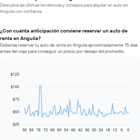
Descubre las últimas tendencias y consejos para alquilar un auto en
Anguila con confianza.
¿Con cuánta anticipación conviene reservar un auto de
renta en Anguila?
Deberías reservar tu auto de renta en Anguila aproximadamente 75 días
antes del viaje para conseguir un precio por debajo del promedio.
$125
Line
Chart
graphic.
chart
with
$100
91
data
$75
points.
El
$50
siguiente
gráfico
$25
muestra
90
84
78
72
66
60
54
48
42
36
30
24
18
12
6
0
End
of
cómo
interactive