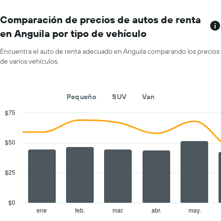
El
gráfico
Comparación de precios de autos de renta
muestra
en Anguila por tipo de vehículo
1
eje
Encuentra el auto de renta adecuado en Anguila comparando los precios
X
de varios vehículos.
que
indica
los
meses
Pequeño
SUV
Van
del
año.
$75
El
Combination
Chart
gráfico
graphic.
chart
with
muestra
$50
2
1
data
eje
series.
Y
$25
que
The
indica
chart
el
has
$0
precio
1
ene
feb.
mar.
abr.
may.
End
promedio
of
X