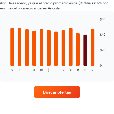
Anguila es enero, ya que el precio promedio es de $49/día, un 6% por
autos
de
encima del promedio anual en Anguila.
El
renta.
gráfico
muestra
$60
1
Bar
Chart
eje
graphic.
chart
with
Y
$40
12
que
bars.
indica
el
$20
El
precio
siguiente
más
gráfico
barato
muestra
0
de
e
f
m
a
m
j
j
a
s
o
n
d
el
End
un
of
precio
interactive
auto
promedio
chart
de
de
renta
un
por
Buscar ofertas
auto
empresa.
de
renta
por
mes.