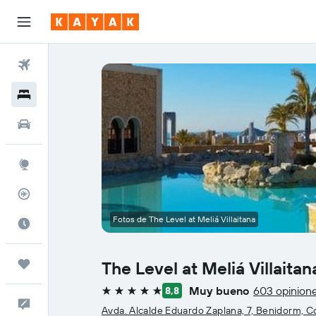
Vuelos
Hoteles
Autos
Explore
Rastreador
Fotos de The Level at Meliá Villaitana
Cuándo ir
Trips
The Level at Meliá Villaitan
Muy bueno
603 opinion
8,8
5 estrellas
Comentarios
Avda. Alcalde Eduardo Zaplana, 7, Benidorm, 