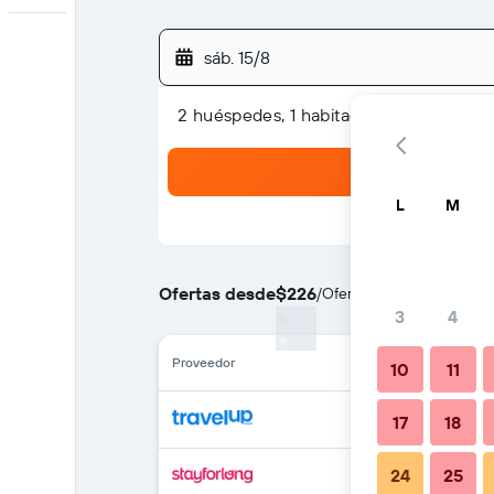
sáb. 15/8
2 huéspedes, 1 habitación
L
M
Ofertas desde
$226
/
Oferta más barata de pre
3
4
Proveedor
10
11
17
18
24
25