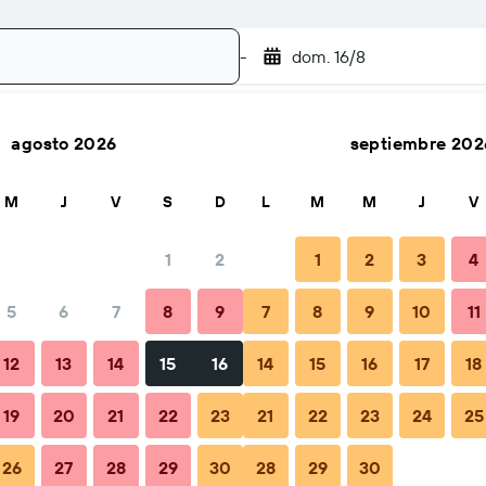
-
dom. 16/8
agosto 2026
septiembre 202
Buscar
M
J
V
S
D
L
M
M
J
V
1
2
1
2
3
4
cio por noche
5
6
7
8
9
7
8
9
10
11
Total noche
12
13
14
15
16
14
15
16
17
18
$226
19
20
21
22
23
21
22
23
24
25
26
27
28
29
30
28
29
30
$295