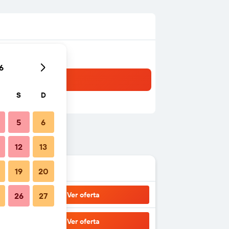
6
S
D
5
6
12
13
19
20
Ver oferta
26
27
Ver oferta