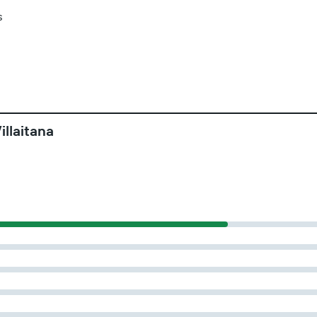
s
illaitana