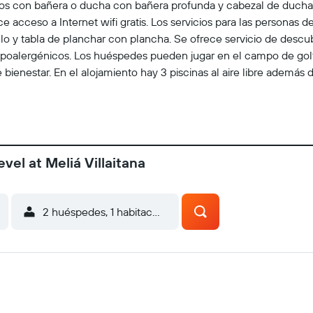
dos con bañera o ducha con bañera profunda y cabezal de ducha 
ce acceso a Internet wifi gratis. Los servicios para las personas d
o y tabla de planchar con plancha. Se ofrece servicio de descub
 hipoalergénicos. Los huéspedes pueden jugar en el campo de golf
 bienestar. En el alojamiento hay 3 piscinas al aire libre además de
to las 24 horas. Se pueden practicar las actividades de ocio y 
ible que se aplique un recargo).
vel at Meliá Villaitana
2 huéspedes, 1 habitación