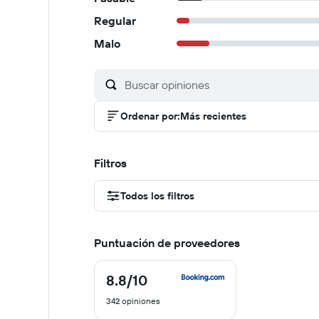
Regular
Malo
Ordenar por
:
Más recientes
Filtros
Todos los filtros
Puntuación de proveedores
8.8
/10
8.8
de
342 opiniones
10