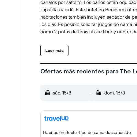
canales por satélite. Los baños están equipa
zapatillas y bidé. Este hotel en Benidorm ofre
habitaciones también incluyen secador de pel
los días. Es posible solicitar juegos de cama
como 2 pistas de tenis al aire libre y centro de
esparcimiento incluyen sauna y gimnasio abier
instalaciones o cerca del alojamiento (es pos
Leer más
Ofertas más recientes para The Le
sáb. 15/8
-
dom. 16/8
Habitación doble, tipo de cama desconocido