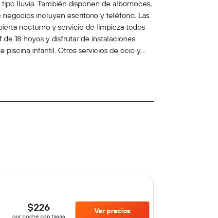
tipo lluvia. También disponen de albornoces,
e negocios incluyen escritorio y teléfono. Las
ierta nocturno y servicio de limpieza todos
 de 18 hoyos y disfrutar de instalaciones
 piscina infantil. Otros servicios de ocio y
esparcimiento que se indican más abajo en las
$226
Ver precios
por noche con tasas