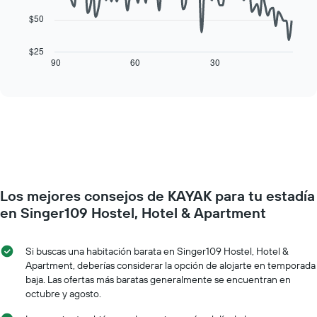
gráfico
habitación
muestra
$50
El
1
siguiente
eje
cuadro
$25
X
muestra
90
60
30
End
que
of
cómo
interactive
indica
varía
chart
los
el
días
precio
de
de
la
una
semana.
habitación
El
a
gráfico
medida
muestra
Los mejores consejos de KAYAK para tu estadía
que
1
se
en Singer109 Hostel, Hotel & Apartment
eje
acerca
Y
la
que
fecha
Si buscas una habitación barata en Singer109 Hostel, Hotel &
indica
de
Apartment, deberías considerar la opción de alojarte en temporada
el
la
baja. Las ofertas más baratas generalmente se encuentran en
precio
estadía
octubre y agosto.
promedio
El
de