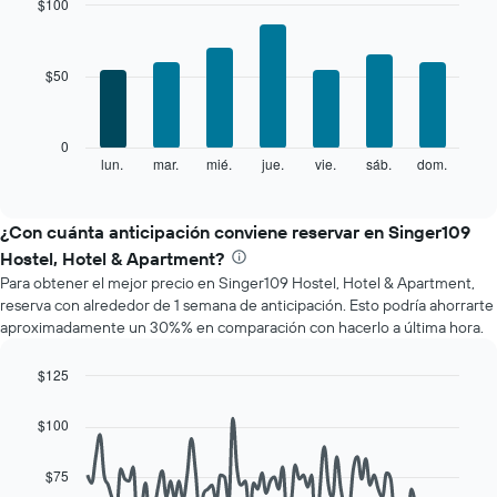
mes
$100
El
Bar
Chart
gráfico
graphic.
chart
with
muestra
$50
7
1
bars.
eje
X
El
0
que
siguiente
lun.
mar.
mié.
jue.
vie.
sáb.
dom.
End
indica
of
gráfico
los
interactive
muestra
chart
meses.
el
¿Con cuánta anticipación conviene reservar en Singer109
El
precio
gráfico
Hostel, Hotel & Apartment?
promedio
muestra
Para obtener el mejor precio en Singer109 Hostel, Hotel & Apartment,
de
1
reserva con alrededor de 1 semana de anticipación. Esto podría ahorrarte
una
eje
aproximadamente un 30%% en comparación con hacerlo a última hora.
habitación
Y
por
que
cada
$125
indica
día
Line
Chart
el
de
graphic.
chart
precio
$100
with
la
promedio
90
semana
de
data
$75
El
una
points.