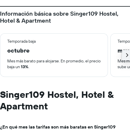
Información básica sobre Singer109 Hostel,
Hotel & Apartment
Temporada baja
Tempor
octubre
may
Mes más barato para alojarse. En promedio, el precio
Mes má
baja un
13%
.
sube 
Singer109 Hostel, Hotel &
Apartment
¿En qué mes las tarifas son más baratas en Singer109