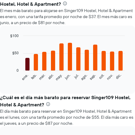
Hostel, Hotel & Apartment?
El mes más barato para alojarse en Singer109 Hostel, Hotel & Apartment
es enero, con una tarifa promedio por noche de $37. El mes más caro es
junio, a un precio de $81 por noche.
$100
Bar
Chart
graphic.
chart
with
$50
12
bars.
0
El
feb.
may.
ago.
nov.
mar.
jun.
sep.
dic.
ene.
abr.
jul.
oct.
siguiente
End
of
gráfico
interactive
muestra
chart
el
¿Cuál es el día más barato para reservar Singer109 Hostel,
precio
Hotel & Apartment?
promedio
El día más barato para reservar en Singer109 Hostel, Hotel & Apartment
de
es el lunes, con una tarifa promedio por noche de $55. El día más caro es
una
el jueves, a un precio de $87 por noche.
habitación
por