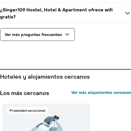
el
precio
¿Singer109 Hostel, Hotel & Apartment ofrece wifi
promedio
gratis?
de
una
habitación
Ver más preguntas frecuentes
Hoteles y alojamientos cercanos
Los más cercanos
Ver más alojamientos cercanos
Propiedad vacacional