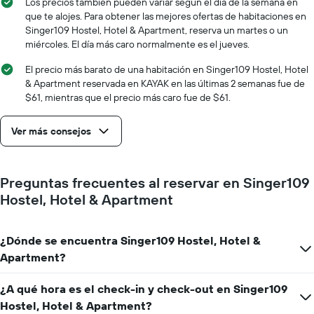
gráfico
Los precios también pueden variar según el día de la semana en
una
muestra
que te alojes. Para obtener las mejores ofertas de habitaciones en
habitación
1
Singer109 Hostel, Hotel & Apartment, reserva un martes o un
eje
miércoles. El día más caro normalmente es el jueves.
X
que
El precio más barato de una habitación en Singer109 Hostel, Hotel
indica
& Apartment reservada en KAYAK en las últimas 2 semanas fue de
la
$61, mientras que el precio más caro fue de $61.
cantidad
de
Ver más consejos
días
que
faltan
para
Preguntas frecuentes al reservar en Singer109
la
Hostel, Hotel & Apartment
estadía
El
gráfico
muestra
¿Dónde se encuentra Singer109 Hostel, Hotel &
1
Apartment?
eje
Y
¿A qué hora es el check-in y check-out en Singer109
que
Hostel, Hotel & Apartment?
indica