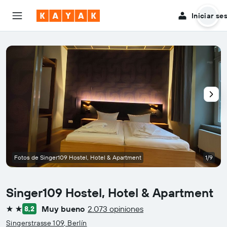
Iniciar se
Fotos de Singer109 Hostel, Hotel & Apartment
1/9
Singer109 Hostel, Hotel & Apartment
Muy bueno
2.073 opiniones
8,2
2 estrellas
Singerstrasse 109, Berlín