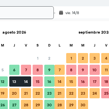
-
vie. 14/8
agosto 2026
septiembre 202
Buscar
M
J
V
S
D
L
M
M
J
V
1
2
1
2
3
4
5
6
7
8
9
7
8
9
10
11
Consejos y preguntas frecuentes
Alojamientos cercanos
12
13
14
15
16
14
15
16
17
18
19
20
21
22
23
21
22
23
24
25
26
27
28
29
30
28
29
30