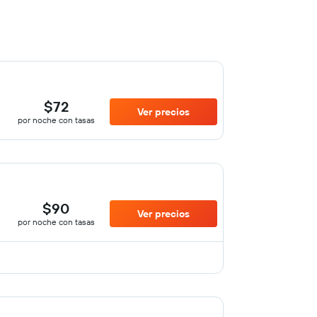
$72
Ver precios
por noche con tasas
$90
Ver precios
por noche con tasas