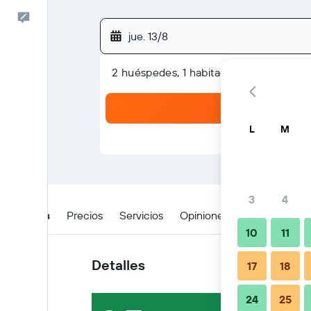
Comentarios
jue. 13/8
2 huéspedes, 1 habitación
L
M
3
4
Detalles
Precios
Servicios
Opiniones
Ubicación
10
11
Detalles
17
18
24
25