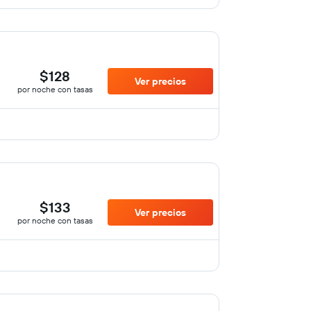
$128
Ver precios
por noche con tasas
$133
Ver precios
por noche con tasas