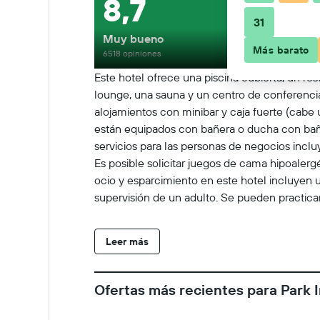
8,7
31
Muy bueno
Más barato
6518 opiniones
Este hotel ofrece una piscina cubierta, un re
lounge, una sauna y un centro de conferencia
alojamientos con minibar y caja fuerte (cabe 
están equipados con bañera o ducha con bañera
servicios para las personas de negocios inclu
Es posible solicitar juegos de cama hipoalerg
ocio y esparcimiento en este hotel incluyen u
supervisión de un adulto. Se pueden practicar
alojamiento (es posible que se aplique un rec
Leer más
Ofertas más recientes para Park 