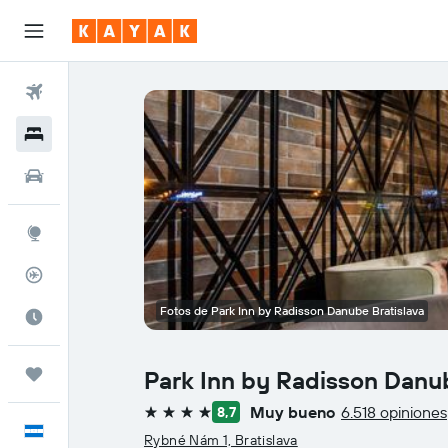
Vuelos
Hoteles
Autos
Explore
Rastreador
Fotos de Park Inn by Radisson Danube Bratislava
Cuándo ir
Trips
Park Inn by Radisson Danub
Muy bueno
6.518 opiniones
8,7
4 estrellas
Español
Rybné Nám 1, Bratislava