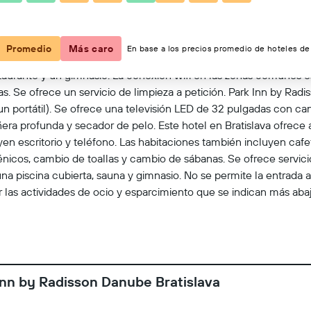
Ver en el mapa
Promedio
Más caro
En base a los precios promedio de hoteles de 
staurante y un gimnasio. La conexión wifi en las zonas comunes e
s. Se ofrece un servicio de limpieza a petición. Park Inn by Rad
un portátil). Se ofrece una televisión LED de 32 pulgadas con ca
 profunda y secador de pelo. Este hotel en Bratislava ofrece acc
yen escritorio y teléfono. Las habitaciones también incluyen cafe
énicos, cambio de toallas y cambio de sábanas. Se ofrece servicio
na piscina cubierta, sauna y gimnasio. No se permite la entrada a
 las actividades de ocio y esparcimiento que se indican más abaj
argo).
Inn by Radisson Danube Bratislava