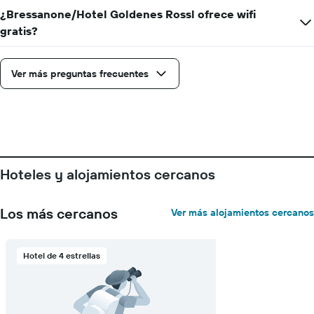
muestra
1
¿Bressanone/Hotel Goldenes Rossl ofrece wifi
eje
gratis?
Y
que
indica
Ver más preguntas frecuentes
el
precio
promedio
de
una
habitación
Hoteles y alojamientos cercanos
Los más cercanos
Ver más alojamientos cercanos
Hotel de 4 estrellas