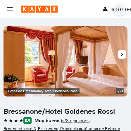
Iniciar se
Fotos de Bressanone/Hotel Goldenes Rossl
1/21
Bressanone/Hotel Goldenes Rossl
Muy bueno
573 opiniones
8,9
4 estrellas
Brennerstrasse 3, Bresanona, Provincia autónoma de Bolzano