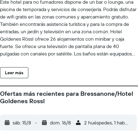
Este hotel para no fumadores dispone de un bar o lounge, una
piscina de temporada y servicios de conserjería. Podrás disfrutar
de wifi gratis en las zonas comunes y aparcamiento gratuito.
También encontrarás asistencia turística y para la compra de
entradas, un jardín y televisión en una zona común. Hotel
Goldenes Rössl ofrece 26 alojamientos con minibar y caja
fuerte. Se ofrece una televisión de pantalla plana de 40
pulgadas con canales por satélite. Los baños están equipados
con ducha y bañera combinadas, albornoces, zapatillas y bidé.
Este hotel en Bressanone ofrece acceso a Internet wifi gratis.
Leer más
Las habitaciones también incluyen cafetera y tetera y secador
de pelo. Se ofrece servicio de limpieza todos los días y es
posible solicitar juegos de cama hipoalergénicos. Los servicios
Ofertas más recientes para Bressanone/Hotel
de ocio y esparcimiento en este hotel incluyen piscina al aire
Goldenes Rossl
libre de temporada. Se pueden practicar las actividades de ocio
y esparcimiento que se indican más abajo en las instalaciones o
cerca del alojamiento (es posible que se aplique un recargo).
sáb. 15/8
-
dom. 16/8
2 huéspedes, 1 habitació