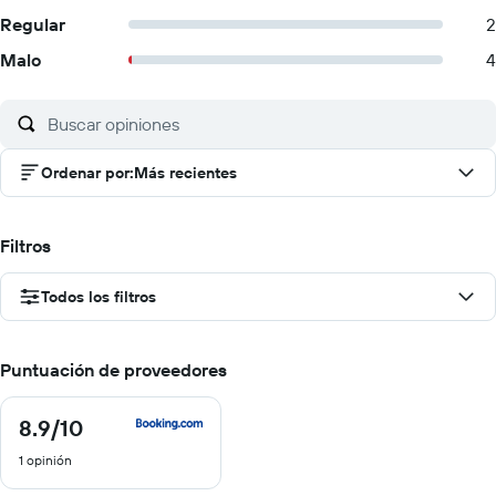
Regular
2
Malo
4
Ordenar por
:
Más recientes
Filtros
Todos los filtros
Puntuación de proveedores
8.9
/10
8.9
de
1 opinión
10