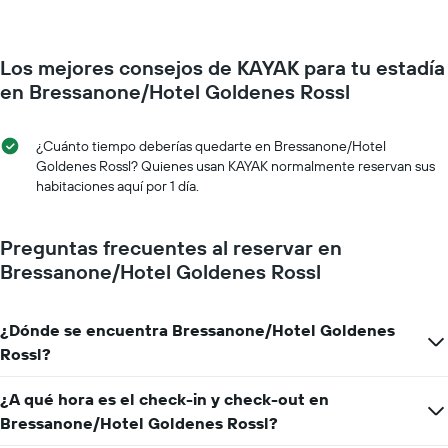
una
habitación
por
Los mejores consejos de KAYAK para tu estadía
cada
día
en Bressanone/Hotel Goldenes Rossl
de
la
semana
¿Cuánto tiempo deberías quedarte en Bressanone/Hotel
El
Goldenes Rossl? Quienes usan KAYAK normalmente reservan sus
gráfico
habitaciones aquí por 1 día.
muestra
1
eje
Preguntas frecuentes al reservar en
X
Bressanone/Hotel Goldenes Rossl
que
indica
los
¿Dónde se encuentra Bressanone/Hotel Goldenes
días
de
Rossl?
la
semana.
¿A qué hora es el check-in y check-out en
El
Bressanone/Hotel Goldenes Rossl?
gráfico