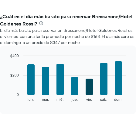
¿Cuál es el día más barato para reservar Bressanone/Hotel
Goldenes Rossl?
El día más barato para reservar en Bressanone/Hotel Goldenes Rossl es
el viernes, con una tarifa promedio por noche de $168. El día más caro es
el domingo, a un precio de $347 por noche.
$400
Bar
Chart
graphic.
chart
with
$200
7
bars.
El
0
siguiente
lun.
mar.
mié.
jue.
vie.
sáb.
dom.
End
of
gráfico
interactive
muestra
chart
el
precio
promedio
de