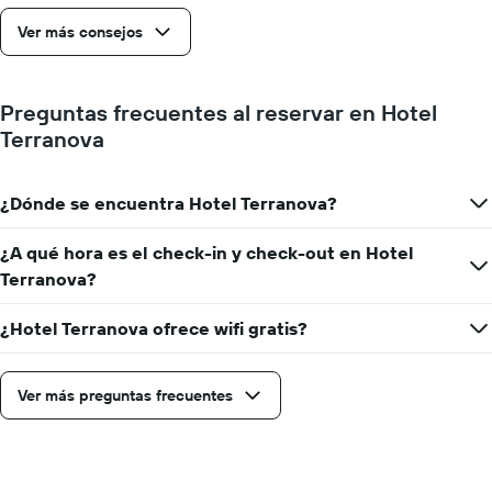
cantidad
Ver más consejos
de
días
que
faltan
Preguntas frecuentes al reservar en Hotel
para
Terranova
la
estadía
El
¿Dónde se encuentra Hotel Terranova?
gráfico
muestra
1
¿A qué hora es el check-in y check-out en Hotel
eje
Terranova?
Y
que
¿Hotel Terranova ofrece wifi gratis?
indica
el
precio
promedio
Ver más preguntas frecuentes
de
una
habitación