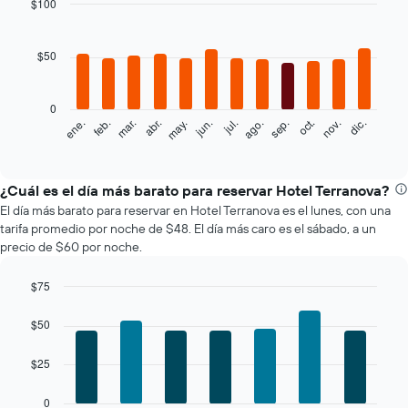
$100
Bar
Chart
graphic.
chart
with
$50
12
bars.
0
El
feb.
may.
ago.
nov.
mar.
jun.
sep.
dic.
ene.
abr.
jul.
oct.
siguiente
End
of
gráfico
interactive
muestra
chart
el
¿Cuál es el día más barato para reservar Hotel Terranova?
precio
El día más barato para reservar en Hotel Terranova es el lunes, con una
promedio
tarifa promedio por noche de $48. El día más caro es el sábado, a un
de
precio de $60 por noche.
una
habitación
$75
por
Bar
mes
Chart
graphic.
chart
El
$50
with
gráfico
7
muestra
$25
bars.
1
eje
El
0