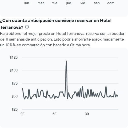
X
siguiente
lun.
mar.
mié.
jue.
vie.
sáb.
dom.
End
que
of
gráfico
interactive
indica
muestra
chart
los
el
¿Con cuánta anticipación conviene reservar en Hotel
meses.
precio
Terranova?
El
promedio
gráfico
Para obtener el mejor precio en Hotel Terranova, reserva con alrededor
de
muestra
de 11 semanas de anticipación. Esto podría ahorrarte aproximadamente
una
1
un 10%% en comparación con hacerlo a última hora.
habitación
eje
por
Y
cada
$125
que
día
Line
Chart
indica
de
graphic.
chart
$100
el
with
la
precio
90
semana
data
promedio
$75
El
points.
de
gráfico
una
muestra
$50
El
habitación
1
siguiente
eje
cuadro
$25
X
muestra
90
60
30
End
que
of
cómo
interactive
indica
varía
chart
los