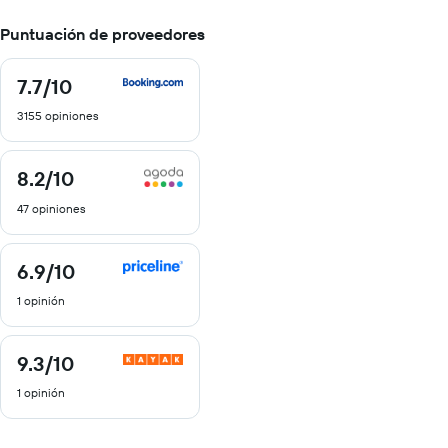
Puntuación de proveedores
7.7
/10
7.7
de
3155 opiniones
10
8.2
/10
8.2
de
47 opiniones
10
6.9
/10
6.9
de
1 opinión
10
9.3
/10
9.3
de
1 opinión
10