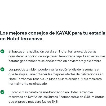
el
días
precio
de
de
la
una
semana.
habitación
El
a
gráfico
medida
muestra
Los mejores consejos de KAYAK para tu estadía
que
1
se
en Hotel Terranova
eje
acerca
Y
la
que
fecha
Si buscas una habitación barata en Hotel Terranova, deberías
indica
de
considerar la opción de alojarte en temporada baja. Las ofertas más
el
la
baratas generalmente se encuentran en noviembre y diciembre.
precio
estadía
promedio
El
Los precios también pueden variar según el día de la semana en
de
gráfico
que te alojes. Para obtener las mejores ofertas de habitaciones en
una
muestra
Hotel Terranova, reserva un lunes o un miércoles. El día más caro
habitación
1
normalmente es el sábado.
eje
X
El precio más barato de una habitación en Hotel Terranova
que
reservada en KAYAK en las últimas 2 semanas fue de $48, mientras
indica
que el precio más caro fue de $48.
la