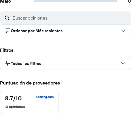
Malo
0
Ordenar por
:
Más recientes
Filtros
Todos los filtros
Puntuación de proveedores
8.7
/10
8.7
de
13 opiniones
10