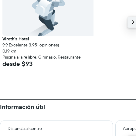
Viroth's Hotel
9.9 Excelente (1.951 opiniones)
0,19 km
Piscina al aire libre, Gimnasio, Restaurante
desde $93
Información útil
Distancia al centro
Aeropu