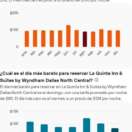
$92. El mes más caro es junio, a un precio de $130 por noche.
$200
Bar
Chart
graphic.
chart
with
$100
12
bars.
0
El
feb.
may.
ago.
nov.
mar.
jun.
sep.
dic.
ene.
abr.
jul.
oct.
siguiente
End
of
gráfico
interactive
muestra
chart
el
¿Cuál es el día más barato para reservar La Quinta Inn &
precio
Suites by Wyndham Dallas North Central?
promedio
El día más barato para reservar en La Quinta Inn & Suites by Wyndham
de
Dallas North Central es el domingo, con una tarifa promedio por noche
una
de $85. El día más caro es el viernes, a un precio de $124 por noche.
habitación
por
mes
$150
El
Bar
Chart
gráfico
graphic.
chart
$100
with
muestra
7