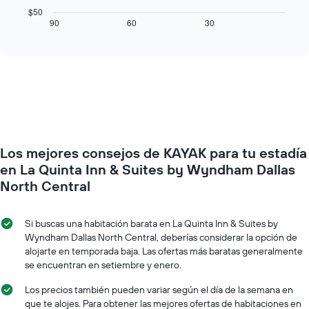
X
cuadro
$50
que
muestra
90
60
30
End
indica
of
cómo
los
interactive
varía
chart
días
el
de
precio
la
de
semana.
una
El
habitación
gráfico
a
muestra
medida
1
Los mejores consejos de KAYAK para tu estadía
que
eje
se
en La Quinta Inn & Suites by Wyndham Dallas
Y
acerca
North Central
que
la
indica
fecha
el
de
Si buscas una habitación barata en La Quinta Inn & Suites by
precio
la
Wyndham Dallas North Central, deberías considerar la opción de
promedio
estadía
alojarte en temporada baja. Las ofertas más baratas generalmente
de
El
una
se encuentran en setiembre y enero.
gráfico
habitación
muestra
Los precios también pueden variar según el día de la semana en
1
que te alojes. Para obtener las mejores ofertas de habitaciones en