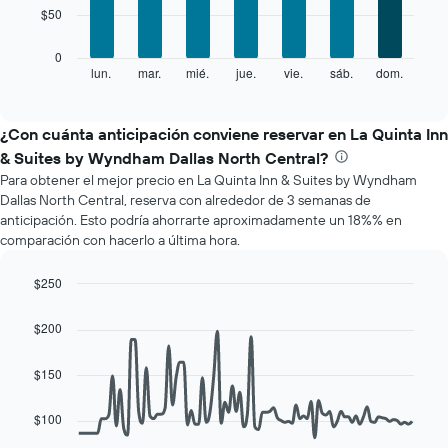
1
$50
bars.
eje
X
El
0
que
siguiente
lun.
mar.
mié.
jue.
vie.
sáb.
dom.
End
indica
of
gráfico
los
interactive
muestra
chart
meses.
el
¿Con cuánta anticipación conviene reservar en La Quinta Inn
El
precio
gráfico
& Suites by Wyndham Dallas North Central?
promedio
muestra
Para obtener el mejor precio en La Quinta Inn & Suites by Wyndham
de
1
Dallas North Central, reserva con alrededor de 3 semanas de
una
eje
anticipación. Esto podría ahorrarte aproximadamente un 18%% en
habitación
Y
comparación con hacerlo a última hora.
por
que
cada
indica
día
$250
el
de
Line
Chart
precio
la
graphic.
chart
promedio
$200
with
semana
de
90
El
una
data
$150
gráfico
habitación
points.
muestra
1
$100
El
eje
siguiente