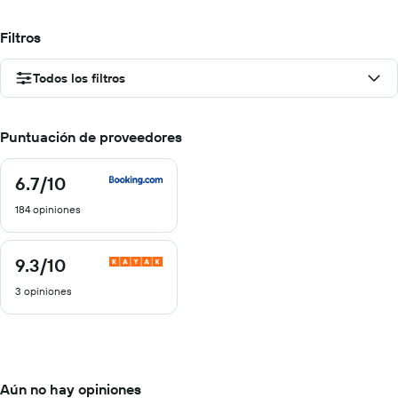
Filtros
Todos los filtros
Puntuación de proveedores
6.7
/10
6.7
de
184 opiniones
10
9.3
/10
9.3
de
3 opiniones
10
Aún no hay opiniones