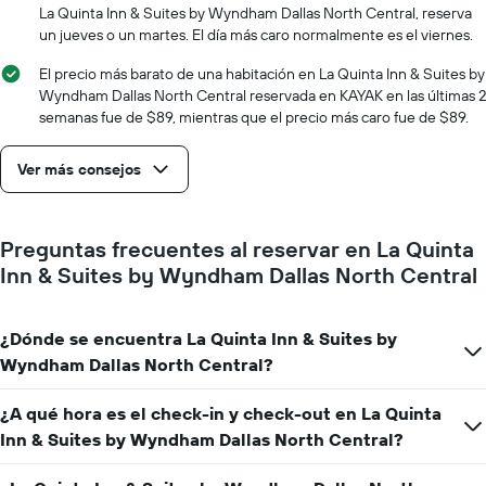
eje
La Quinta Inn & Suites by Wyndham Dallas North Central, reserva
X
un jueves o un martes. El día más caro normalmente es el viernes.
que
indica
El precio más barato de una habitación en La Quinta Inn & Suites by
la
Wyndham Dallas North Central reservada en KAYAK en las últimas 2
cantidad
semanas fue de $89, mientras que el precio más caro fue de $89.
de
días
que
Ver más consejos
faltan
para
la
Preguntas frecuentes al reservar en La Quinta
estadía
El
Inn & Suites by Wyndham Dallas North Central
gráfico
muestra
1
¿Dónde se encuentra La Quinta Inn & Suites by
eje
Wyndham Dallas North Central?
Y
que
¿A qué hora es el check-in y check-out en La Quinta
indica
el
Inn & Suites by Wyndham Dallas North Central?
precio
promedio