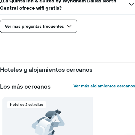
¿La Quinta Inn & Suites by Wyndham Dallas North
de
Central ofrece wifi gratis?
una
habitación
Ver más preguntas frecuentes
Hoteles y alojamientos cercanos
Los más cercanos
Ver más alojamientos cercanos
Hotel de 2 estrellas