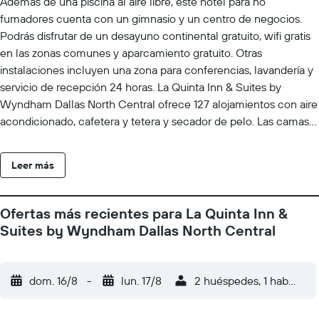
Además de una piscina al aire libre, este hotel para no
fumadores cuenta con un gimnasio y un centro de negocios.
Podrás disfrutar de un desayuno continental gratuito, wifi gratis
en las zonas comunes y aparcamiento gratuito. Otras
instalaciones incluyen una zona para conferencias, lavandería y
servicio de recepción 24 horas. La Quinta Inn & Suites by
Wyndham Dallas North Central ofrece 127 alojamientos con aire
acondicionado, cafetera y tetera y secador de pelo. Las camas
están vestidas con ropa de cama de alta calidad. Se ofrece una
televisión de pantalla plana con canales por cable de
Leer más
suscripción. Los baños están equipados con ducha y bañera
combinadas y artículos de higiene personal gratuitos. Este hotel
en Dallas ofrece acceso a Internet wifi gratis con una velocidad
Ofertas más recientes para La Quinta Inn &
de 100 Mbps o más (para 1 o 2 personas, o hasta 6 dispositivos).
Suites by Wyndham Dallas North Central
Los servicios para las personas de negocios incluyen escritorio y
teléfono; se ofrecen llamadas locales gratuitas (pueden existir
restricciones). Se ofrece servicio de limpieza todos los días. Los
dom. 16/8
-
lun. 17/8
2 huéspedes, 1 habitació
servicios de ocio y esparcimiento en este hotel incluyen una
piscina al aire libre y gimnasio.