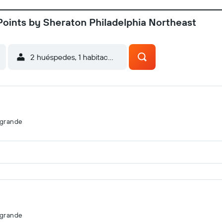
Points by Sheraton Philadelphia Northeast
2 huéspedes, 1 habitación
agrande
agrande