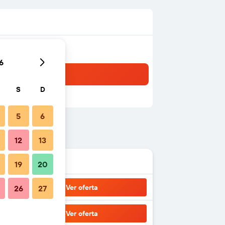
6
S
D
5
6
12
13
19
20
Ver oferta
26
27
Ver oferta