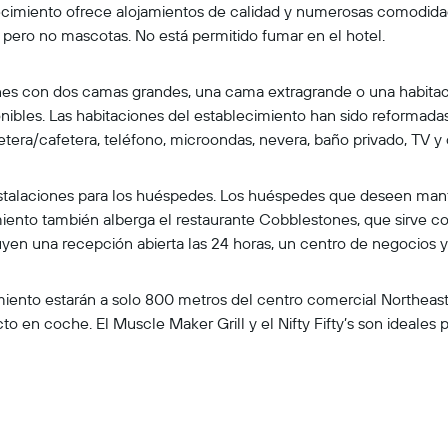
lecimiento ofrece alojamientos de calidad y numerosas comodidade
, pero no mascotas. No está permitido fumar en el hotel.
ones con dos camas grandes, una cama extragrande o una habit
onibles. Las habitaciones del establecimiento han sido reforma
era/cafetera, teléfono, microondas, nevera, baño privado, TV y
instalaciones para los huéspedes. Los huéspedes que deseen mant
ecimiento también alberga el restaurante Cobblestones, que sirve
luyen una recepción abierta las 24 horas, un centro de negocios y
miento estarán a solo 800 metros del centro comercial Northeast
cto en coche. El Muscle Maker Grill y el Nifty Fifty’s son ideales