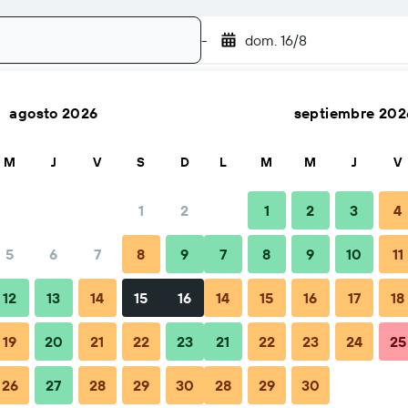
-
dom. 16/8
agosto 2026
septiembre 202
Buscar
M
J
V
S
D
L
M
M
J
V
1
2
1
2
3
4
cio por noche
5
6
7
8
9
7
8
9
10
11
Total noche
12
13
14
15
16
14
15
16
17
18
$127
19
20
21
22
23
21
22
23
24
25
26
27
28
29
30
28
29
30
$127