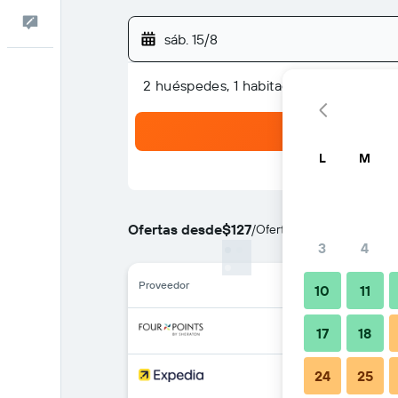
Comentarios
sáb. 15/8
2 huéspedes, 1 habitación
L
M
Ofertas desde
$127
/
Oferta más barata de pre
3
4
Proveedor
10
11
17
18
24
25