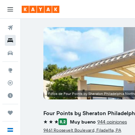
Vuelos
Hoteles
Autos
Explore
Rastreador
Fotos de Four Points by Sheraton Philadelphia North
Cuándo ir
Four Points by Sheraton Philadelph
Trips
Muy bueno
944 opiniones
8,2
3 estrellas
Español
9461 Roosevelt Boulevard, Filadelfia, PA