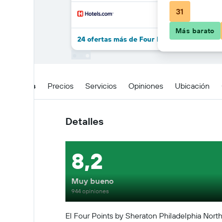
31
Más barato
24 ofertas más de Four Points by Sheraton
Detalles
Precios
Servicios
Opiniones
Ubicación
Detalles
8,2
Muy bueno
944 opiniones
El Four Points by Sheraton Philadelphia North