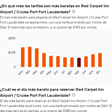
¿En qué mes las tarifas son más baratas en Red Carpet Inn
Airport / Cruise Port Fort Lauderdale?
El mes más barato para alojarse en Red Carpet Inn Airport / Cruise Port
Fort Lauderdale es septiembre, con una tarifa promedio por noche de
$66. El mes más caro es febrero, a un precio de $143 por noche.
$200
Bar
Chart
graphic.
chart
with
$100
12
bars.
0
El
feb.
may.
ago.
nov.
mar.
jun.
sep.
dic.
ene.
abr.
jul.
oct.
siguiente
End
of
gráfico
interactive
muestra
chart
el
¿Cuál es el día más barato para reservar Red Carpet Inn
precio
Airport / Cruise Port Fort Lauderdale?
promedio
El día más barato para reservar en Red Carpet Inn Airport / Cruise Port
de
Fort Lauderdale es el lunes, con una tarifa promedio por noche de $60. El
una
día más caro es el viernes, a un precio de $188 por noche.
habitación