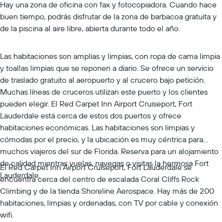
Hay una zona de oficina con fax y fotocopiadora. Cuando hace
buen tiempo, podrás disfrutar de la zona de barbacoa gratuita y
de la piscina al aire libre, abierta durante todo el año.
Las habitaciones son amplias y limpias, con ropa de cama limpia
y toallas limpias que se reponen a diario. Se ofrece un servicio
de traslado gratuito al aeropuerto y al crucero bajo petición.
Muchas líneas de cruceros utilizan este puerto y los clientes
pueden elegir. El Red Carpet Inn Airport Cruiseport, Fort
Lauderdale está cerca de estos dos puertos y ofrece
habitaciones económicas. Las habitaciones son limpias y
cómodas por el precio, y la ubicación es muy céntrica para
muchos viajeros del sur de Florida. Reserva para un alojamiento
de calidad mientras vuelas, navegas o visitas la hermosa Fort
El Red Carpet Inn Airport Cruiseport, Fort Lauderdale se
Lauderdale.
encuentra cerca del centro de escalada Coral Cliffs Rock
Climbing y de la tienda Shoreline Aerospace. Hay más de 200
habitaciones, limpias y ordenadas, con TV por cable y conexión
wifi.