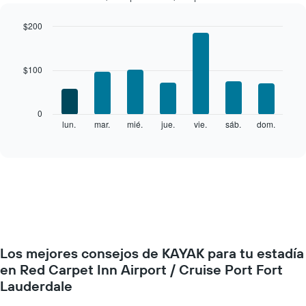
por
mes
$200
El
Bar
Chart
gráfico
graphic.
chart
with
muestra
$100
7
1
bars.
eje
X
El
0
que
siguiente
lun.
mar.
mié.
jue.
vie.
sáb.
dom.
End
indica
of
gráfico
los
interactive
muestra
chart
meses.
el
El
precio
gráfico
promedio
muestra
de
1
una
eje
habitación
Y
por
que
Los mejores consejos de KAYAK para tu estadía
cada
indica
día
en Red Carpet Inn Airport / Cruise Port Fort
el
de
Lauderdale
precio
la
promedio
semana