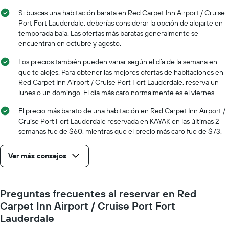
de
El
Si buscas una habitación barata en Red Carpet Inn Airport / Cruise
una
gráfico
habitación
Port Fort Lauderdale, deberías considerar la opción de alojarte en
muestra
temporada baja. Las ofertas más baratas generalmente se
1
encuentran en octubre y agosto.
eje
X
Los precios también pueden variar según el día de la semana en
que
que te alojes. Para obtener las mejores ofertas de habitaciones en
indica
Red Carpet Inn Airport / Cruise Port Fort Lauderdale, reserva un
los
lunes o un domingo. El día más caro normalmente es el viernes.
días
de
El precio más barato de una habitación en Red Carpet Inn Airport /
la
Cruise Port Fort Lauderdale reservada en KAYAK en las últimas 2
semana.
semanas fue de $60, mientras que el precio más caro fue de $73.
El
gráfico
muestra
Ver más consejos
1
eje
Y
Preguntas frecuentes al reservar en Red
que
indica
Carpet Inn Airport / Cruise Port Fort
el
Lauderdale
precio