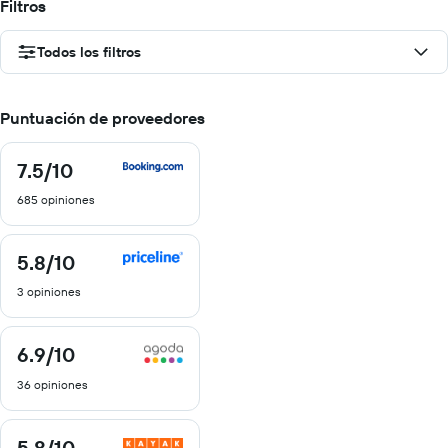
Filtros
Todos los filtros
Puntuación de proveedores
7.5
/10
7.5
de
685 opiniones
10
5.8
/10
5.8
de
3 opiniones
10
6.9
/10
6.9
de
36 opiniones
10
5.8
/10
5.8