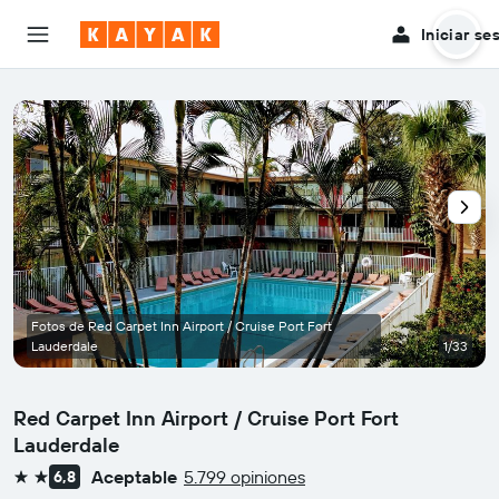
Iniciar se
Fotos de Red Carpet Inn Airport / Cruise Port Fort
Lauderdale
1/33
Red Carpet Inn Airport / Cruise Port Fort
Lauderdale
Aceptable
5.799 opiniones
6,8
2 estrellas