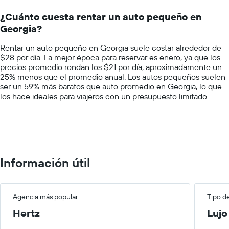
Range:
un
14
auto
¿Cuánto cuesta rentar un auto pequeño en
categories.
de
Georgia?
The
renta
chart
por
Rentar un auto pequeño en Georgia suele costar alrededor de
has
empresa.
$28 por día. La mejor época para reservar es enero, ya que los
1
precios promedio rondan los $21 por día, aproximadamente un
Y
25% menos que el promedio anual. Los autos pequeños suelen
axis
ser un 59% más baratos que auto promedio en Georgia, lo que
displaying
los hace ideales para viajeros con un presupuesto limitado.
values.
Range:
0
to
100.
Información útil
Agencia más popular
Tipo d
Hertz
Lujo