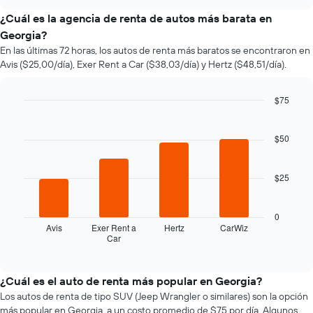
varía
chart
el
¿Cuál es la agencia de renta de autos más barata en
precio
Georgia?
de
En las últimas 72 horas, los autos de renta más baratos se encontraron en
un
Avis ($25,00/día), Exer Rent a Car ($38,03/día) y Hertz ($48,51/día).
auto
de
renta
$75
a
Bar
Chart
medida
graphic.
chart
que
with
$50
se
4
bars.
acerca
la
$25
El
fecha
siguiente
de
gráfico
la
0
muestra
reserva.
Avis
Exer Rent a
Hertz
CarWiz
Car
las
End
El
of
cuatro
gráfico
interactive
empresas
muestra
chart
de
1
¿Cuál es el auto de renta más popular en Georgia?
renta
eje
Los autos de renta de tipo SUV (Jeep Wrangler o similares) son la opción
de
X
más popular en Georgia, a un costo promedio de $75 por día. Algunos