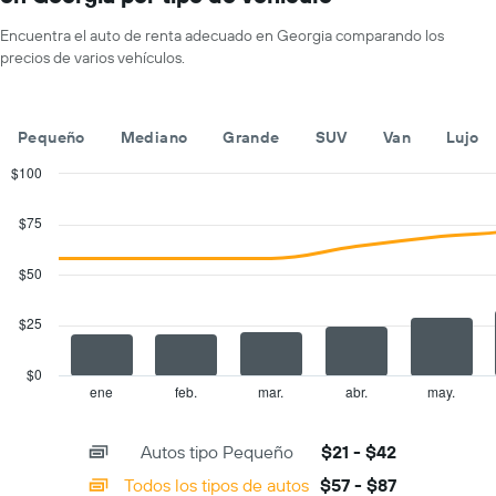
1
de
eje
un
Encuentra el auto de renta adecuado en Georgia comparando los
X
auto
precios de varios vehículos.
que
de
indica
renta
las
por
empresas
día.
Pequeño
Mediano
Grande
SUV
Van
Lujo
de
renta
$100
de
Combination
Chart
autos.
graphic.
chart
$75
with
El
2
gráfico
data
$50
muestra
series.
1
eje
$25
The
Y
chart
que
has
$0
indica
1
ene
feb.
mar.
abr.
may.
End
el
of
X
precio
interactive
axis
chart
más
Autos tipo Pequeño
$21 - $42
displaying
barato
categories.
Todos los tipos de autos
$57 - $87
de