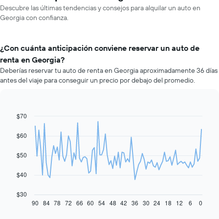
Descubre las últimas tendencias y consejos para alquilar un auto en
Georgia con confianza.
¿Con cuánta anticipación conviene reservar un auto de
renta en Georgia?
Deberías reservar tu auto de renta en Georgia aproximadamente 36 días
antes del viaje para conseguir un precio por debajo del promedio.
$70
Line
Chart
graphic.
chart
with
$60
91
data
$50
points.
El
$40
siguiente
gráfico
$30
muestra
90
84
78
72
66
60
54
48
42
36
30
24
18
12
6
0
End
of
cómo
interactive