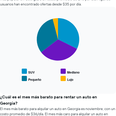
autos
que
usuarios han encontrado ofertas desde $35 por día.
más
indica
económicas
la
de
cantidad
Pie
Chart
las
de
graphic.
chart
últimas
días
with
72
previos
4
horas.
a
slices.
El
la
gráfico
reserva.
El
muestra
El
siguiente
1
gráfico
gráfico
eje
muestra
muestra
X
1
el
que
eje
precio
SUV
Mediano
indica
Y
promedio
Pequeño
Lujo
las
que
End
de
of
4
indica
los
interactive
empresas
el
tipos
chart
más
precio
de
¿Cuál es el mes más barato para rentar un auto en
baratas
promedio
autos
Georgia?
de
de
más
El mes más barato para alquilar un auto en Georgia es noviembre, con un
renta
un
populares.
costo promedio de $36/día. El mes más caro para alquilar un auto en
de
auto