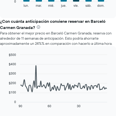
El
0
que
siguiente
lun.
mar.
mié.
jue.
vie.
sáb.
dom.
End
indica
of
gráfico
los
interactive
muestra
chart
meses.
el
¿Con cuánta anticipación conviene reservar en Barceló
El
precio
gráfico
Carmen Granada?
promedio
muestra
Para obtener el mejor precio en Barceló Carmen Granada, reserva con
de
1
alrededor de 11 semanas de anticipación. Esto podría ahorrarte
una
eje
aproximadamente un 24%% en comparación con hacerlo a última hora.
habitación
Y
por
que
cada
$500
indica
día
Line
Chart
el
$400
de
graphic.
chart
precio
with
la
promedio
90
$300
semana
de
data
El
una
points.
$200
gráfico
habitación
muestra
El
$100
1
siguiente
eje
cuadro
0
X
muestra
90
60
30
End
que
of
cómo
interactive
indica
varía