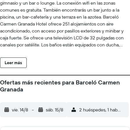
gimnasio y un bar o lounge. La conexión wifi en las zonas
comunes es gratuita. También encontrarás un bar junto a la
piscina, un bar-cafetería y una terraza en la azotea. Barceló
Carmen Granada Hotel ofrece 251 alojamientos con aire
acondicionado, con acceso por pasillos exteriores y minibar y
caja fuerte. Se ofrece una televisión LCD de 32 pulgadas con
canales por satélite. Los baños están equipados con ducha,
artículos de higiene personal gratuitos y secador de pelo. Este
hotel en Granada ofrece acceso a Internet wifi gratis. Los
Leer más
servicios para las personas de negocios incluyen escritorio y
teléfono. Se ofrece servicio de limpieza todos los días. Los
servicios de ocio y esparcimiento en este hotel incluyen
Ofertas más recientes para Barceló Carmen
gimnasio y piscina al aire libre de temporada. Se pueden
Granada
practicar las actividades de ocio y esparcimiento que se indican
más abajo en las instalaciones o cerca del alojamiento (es
posible que se aplique un recargo).
vie. 14/8
-
sáb. 15/8
2 huéspedes, 1 habitació