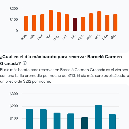
Bar
Chart
graphic.
$200
chart
with
12
$100
bars.
0
El
feb.
may.
ago.
nov.
mar.
jun.
sep.
dic.
ene.
abr.
jul.
oct.
siguiente
End
of
gráfico
interactive
muestra
chart
el
¿Cuál es el día más barato para reservar Barceló Carmen
precio
Granada?
promedio
El día más barato para reservar en Barceló Carmen Granada es el viernes,
de
con una tarifa promedio por noche de $113. El día más caro es el sábado, a
una
un precio de $212 por noche.
habitación
por
mes
$300
El
Bar
Chart
gráfico
graphic.
chart
$200
with
muestra
7
1
$100
bars.
eje
X