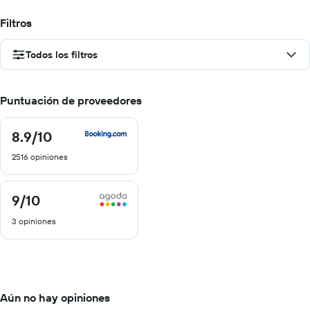
Filtros
Todos los filtros
Puntuación de proveedores
8.9
/10
8.9
de
2516 opiniones
10
9
/10
9
de
3 opiniones
10
Aún no hay opiniones