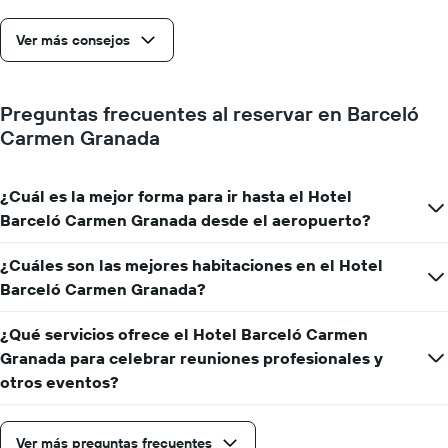
la
cantidad
Ver más consejos
de
días
que
faltan
Preguntas frecuentes al reservar en Barceló
para
Carmen Granada
la
estadía
El
¿Cuál es la mejor forma para ir hasta el Hotel
gráfico
muestra
Barceló Carmen Granada desde el aeropuerto?
1
eje
¿Cuáles son las mejores habitaciones en el Hotel
Y
Barceló Carmen Granada?
que
indica
el
¿Qué servicios ofrece el Hotel Barceló Carmen
precio
Granada para celebrar reuniones profesionales y
promedio
otros eventos?
de
una
habitación
Ver más preguntas frecuentes