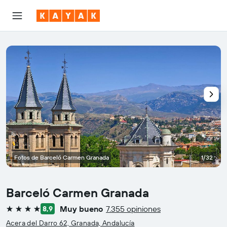
Fotos de Barceló Carmen Granada
1/32
Barceló Carmen Granada
Muy bueno
7.355 opiniones
8,9
4 estrellas
Acera del Darro 62, Granada, Andalucía