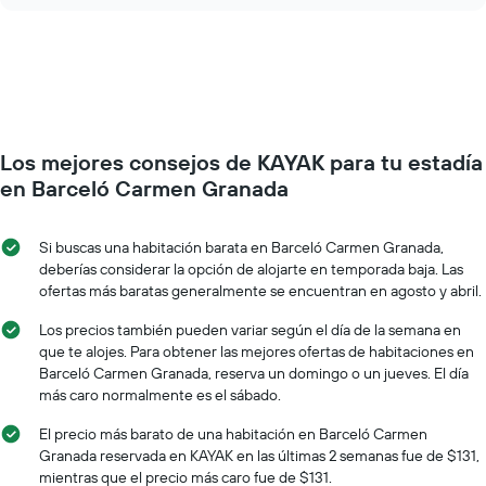
chart
los
el
días
precio
de
de
la
una
semana.
habitación
El
a
gráfico
medida
muestra
Los mejores consejos de KAYAK para tu estadía
que
1
se
en Barceló Carmen Granada
eje
acerca
Y
la
que
fecha
Si buscas una habitación barata en Barceló Carmen Granada,
indica
de
deberías considerar la opción de alojarte en temporada baja. Las
el
la
ofertas más baratas generalmente se encuentran en agosto y abril.
precio
estadía
promedio
El
Los precios también pueden variar según el día de la semana en
de
gráfico
que te alojes. Para obtener las mejores ofertas de habitaciones en
una
muestra
Barceló Carmen Granada, reserva un domingo o un jueves. El día
habitación
1
más caro normalmente es el sábado.
eje
X
El precio más barato de una habitación en Barceló Carmen
que
Granada reservada en KAYAK en las últimas 2 semanas fue de $131,
indica
mientras que el precio más caro fue de $131.