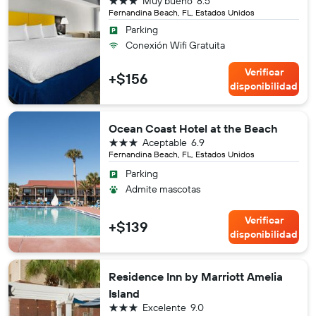
Muy bueno
8.5
Fernandina Beach, FL, Estados Unidos
Parking
Conexión Wifi Gratuita
Verificar
+$156
disponibilidad
Ocean Coast Hotel at the Beach
3 estrellas
Aceptable
6.9
Fernandina Beach, FL, Estados Unidos
Parking
Admite mascotas
Verificar
+$139
disponibilidad
Residence Inn by Marriott Amelia
Island
3 estrellas
Excelente
9.0