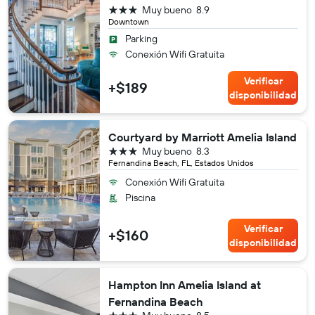
3 estrellas
Muy bueno
8.9
Downtown
Parking
Conexión Wifi Gratuita
Verificar
+$189
disponibilidad
Courtyard by Marriott Amelia Island
3 estrellas
Muy bueno
8.3
Fernandina Beach, FL, Estados Unidos
Conexión Wifi Gratuita
Piscina
Verificar
+$160
disponibilidad
Hampton Inn Amelia Island at
Fernandina Beach
3 estrellas