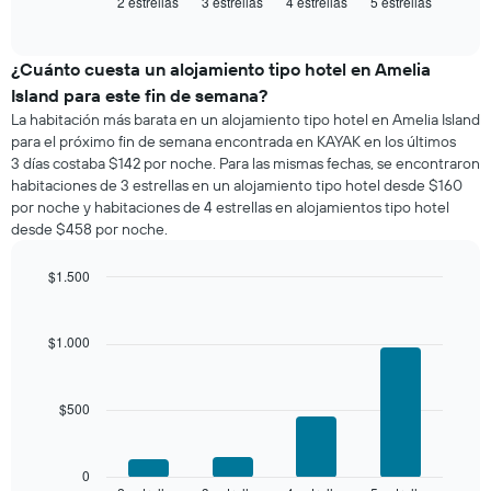
2 estrellas
3 estrellas
4 estrellas
5 estrellas
el
End
of
precio
interactive
promedio
chart
de
¿Cuánto cuesta un alojamiento tipo hotel en Amelia
una
Island para este fin de semana?
habitación
La habitación más barata en un alojamiento tipo hotel en Amelia Island
para
para el próximo fin de semana encontrada en KAYAK en los últimos
esta
3 días costaba $142 por noche. Para las mismas fechas, se encontraron
noche,
habitaciones de 3 estrellas en un alojamiento tipo hotel desde $160
calculado
por noche y habitaciones de 4 estrellas en alojamientos tipo hotel
a
desde $458 por noche.
partir
de
los
$1.500
últimos
Bar
Chart
3 días
graphic.
chart
with
y
$1.000
4
agrupado
bars.
por
número
$500
El
de
siguiente
estrellas
gráfico
El
muestra
0
gráfico