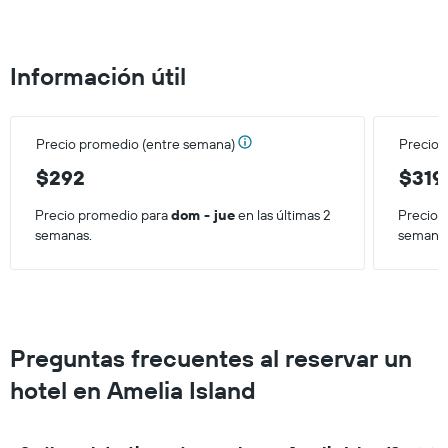
el
precio
promedio
de
Información útil
una
habitación
para
este
Precio promedio (entre semana)
Precio 
fin
de
$292
$319
semana,
calculado
Precio promedio para
dom - jue
en las últimas 2
Precio 
a
semanas.
semana
partir
de
los
últimos
3 días.
Preguntas frecuentes al reservar un
hotel en Amelia Island