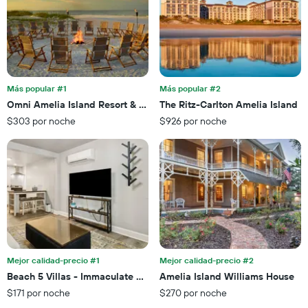
promedio
El
de
gráfico
una
muestra
habitación
1
para
eje
esta
X
noche,
que
Más popular #1
Más popular #2
calculado
indica
Omni Amelia Island Resort & Spa
The Ritz-Carlton Amelia Island
a
las
partir
$303 por noche
$926 por noche
categorías
de
de
los
los
últimos
hoteles
3 días
por
estrellas.
El
gráfico
muestra
1
eje
Mejor calidad-precio #1
Mejor calidad-precio #2
X
Beach 5 Villas - Immaculate 300 steps from the Ocean
Amelia Island Williams House
que
$171 por noche
$270 por noche
indica