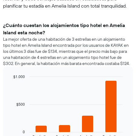
planificar tu estadía en Amelia Island con total tranquilidad.
¿Cuánto cuestan los alojamientos tipo hotel en Amelia
Island esta noche?
La mejor oferta de una habitación de 3 estrellas en un alojamiento
tipo hotel en Amelia Island encontrada por los usuarios de KAYAK en
los últimos 3 días fue de $134, mientras que el precio más bajo para
una habitación de 4 estrellas en un alojamiento tipo hotel fue de
$302. En general, la habitación más barata encontrada costaba $124.
$1.000
Bar
Chart
graphic.
chart
with
4
bars.
$500
El
siguiente
gráfico
muestra
0