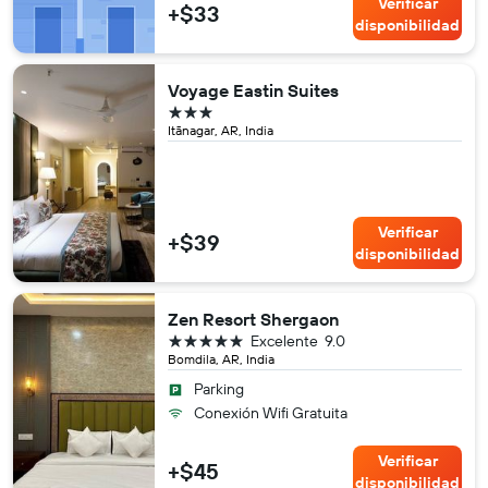
Verificar
+$33
disponibilidad
Voyage Eastin Suites
3 estrellas
Itānagar, AR, India
Verificar
+$39
disponibilidad
Zen Resort Shergaon
5 estrellas
Excelente
9.0
Bomdila, AR, India
Parking
Conexión Wifi Gratuita
Verificar
+$45
disponibilidad