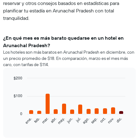
reservar y otros consejos basados en estadísticas para
planificar tu estadía en Arunachal Pradesh con total
tranquilidad.
¿En qué mes es más barato quedarse en un hotel en
Arunachal Pradesh?
Los hoteles son más baratos en Arunachal Pradesh en diciembre, con
un precio promedio de $18. En comparación, marzo es el mes más
caro, con tarifas de $114.
$200
Bar
Chart
graphic.
chart
with
$100
12
bars.
0
El
feb.
may.
ago.
nov.
ene.
abr.
jul.
oct.
mar.
jun.
sep.
dic.
siguiente
End
of
gráfico
interactive
muestra
chart