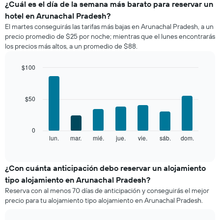
el
¿Cuál es el día de la semana más barato para reservar un
precio
hotel en Arunachal Pradesh?
promedio
El martes conseguirás las tarifas más bajas en Arunachal Pradesh, a un
de
precio promedio de $25 por noche; mientras que el lunes encontrarás
una
los precios más altos, a un promedio de $88.
habitación
por
mes
$100
El
Bar
Chart
gráfico
graphic.
chart
with
muestra
$50
7
1
bars.
eje
X
El
0
que
siguiente
lun.
mar.
mié.
jue.
vie.
sáb.
dom.
End
indica
of
gráfico
los
interactive
muestra
chart
meses.
el
¿Con cuánta anticipación debo reservar un alojamiento
El
precio
gráfico
tipo alojamiento en Arunachal Pradesh?
promedio
muestra
Reserva con al menos 70 días de anticipación y conseguirás el mejor
de
1
precio para tu alojamiento tipo alojamiento en Arunachal Pradesh.
una
eje
habitación
Y