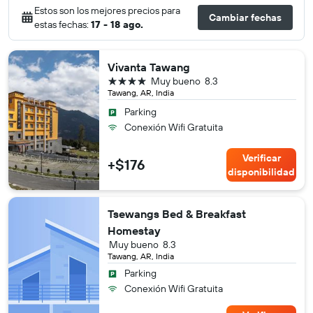
Estos son los mejores precios para
Cambiar fechas
estas fechas:
17 - 18 ago.
Vivanta Tawang
4 estrellas
Muy bueno
8.3
Tawang, AR, India
Parking
Conexión Wifi Gratuita
Verificar
+$176
disponibilidad
Tsewangs Bed & Breakfast
Homestay
Muy bueno
8.3
Tawang, AR, India
Parking
Conexión Wifi Gratuita