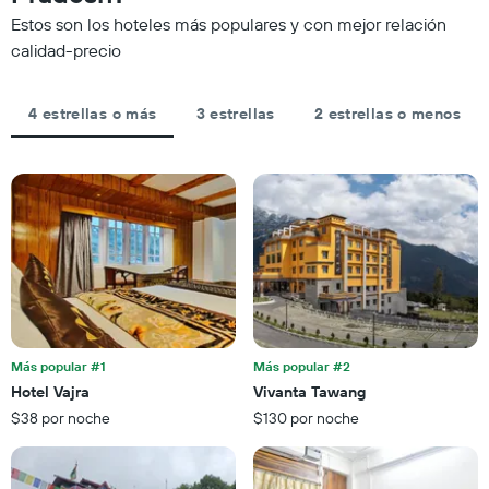
la
Y
Estos son los hoteles más populares y con mejor relación
fecha
que
de
calidad-precio
indica
la
el
estadía
precio
El
4 estrellas o más
3 estrellas
2 estrellas o menos
promedio
gráfico
de
muestra
una
1
habitación
eje
X
que
indica
la
cantidad
de
días
que
Más popular #1
Más popular #2
faltan
Hotel Vajra
Vivanta Tawang
para
$38 por noche
$130 por noche
la
estadía
El
gráfico