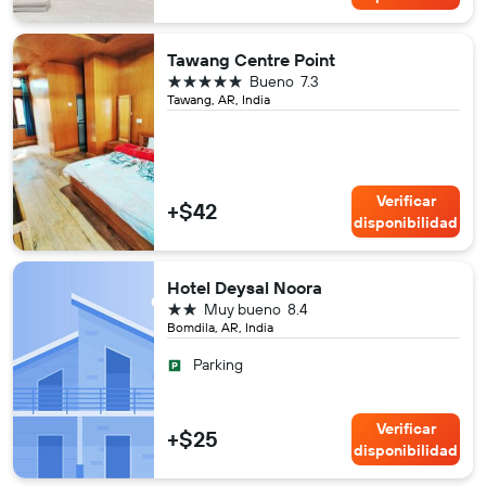
Tawang Centre Point
5 estrellas
Bueno
7.3
Tawang, AR, India
Verificar
+$42
disponibilidad
Hotel Deysal Noora
2 estrellas
Muy bueno
8.4
Bomdila, AR, India
Parking
Verificar
+$25
disponibilidad