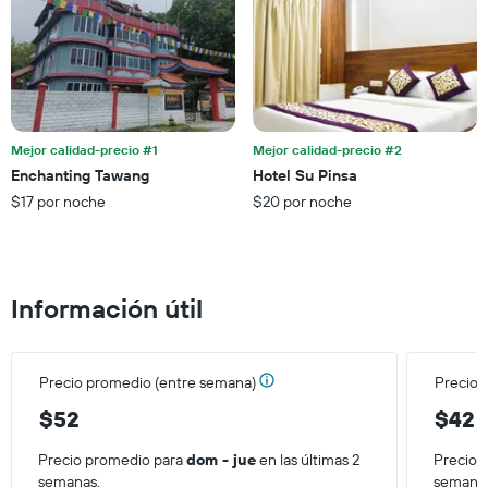
muestra
1
eje
Y
que
indica
el
Mejor calidad-precio #1
Mejor calidad-precio #2
precio
Enchanting Tawang
Hotel Su Pinsa
promedio
$17 por noche
$20 por noche
de
una
habitación
Información útil
Precio promedio (entre semana)
Precio 
$52
$42
Precio promedio para
dom - jue
en las últimas 2
Precio 
semanas.
semana