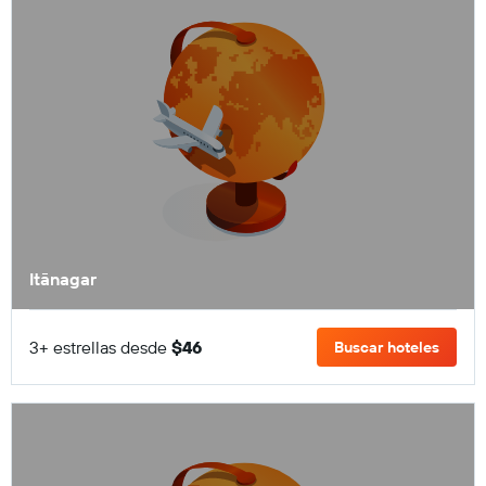
Itānagar
3+ estrellas desde
$46
Buscar hoteles