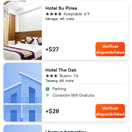
Hotel Su Pinsa
4 estrellas
Aceptable
6.9
Itānagar, AR, India
Verificar
+$27
disponibilidad
Hotel The Oak
3 estrellas
Bueno
7.6
Tawang, AR, India
Parking
Conexión Wifi Gratuita
Verificar
+$28
disponibilidad
Lhamus homestay