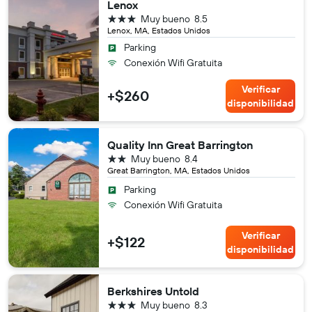
Lenox
3 estrellas
Muy bueno
8.5
Lenox, MA, Estados Unidos
Parking
Conexión Wifi Gratuita
Verificar
+$260
disponibilidad
Quality Inn Great Barrington
2 estrellas
Muy bueno
8.4
Great Barrington, MA, Estados Unidos
Parking
Conexión Wifi Gratuita
Verificar
+$122
disponibilidad
Berkshires Untold
3 estrellas
Muy bueno
8.3