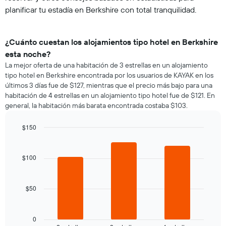
planificar tu estadía en Berkshire con total tranquilidad.
¿Cuánto cuestan los alojamientos tipo hotel en Berkshire
esta noche?
La mejor oferta de una habitación de 3 estrellas en un alojamiento
tipo hotel en Berkshire encontrada por los usuarios de KAYAK en los
últimos 3 días fue de $127, mientras que el precio más bajo para una
habitación de 4 estrellas en un alojamiento tipo hotel fue de $121. En
general, la habitación más barata encontrada costaba $103.
$150
Bar
Chart
graphic.
chart
with
$100
3
bars.
$50
El
siguiente
gráfico
muestra
0