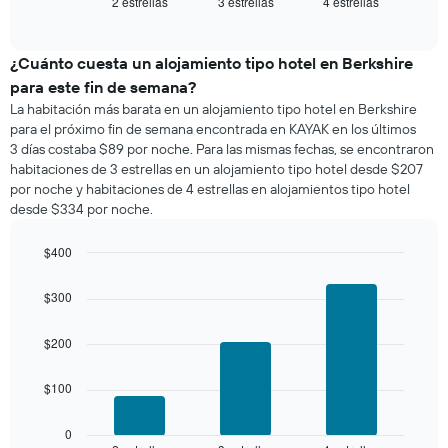
2 estrellas
3 estrellas
4 estrellas
el
End
of
precio
interactive
promedio
chart
de
¿Cuánto cuesta un alojamiento tipo hotel en Berkshire
una
para este fin de semana?
habitación
La habitación más barata en un alojamiento tipo hotel en Berkshire
para
para el próximo fin de semana encontrada en KAYAK en los últimos
esta
3 días costaba $89 por noche. Para las mismas fechas, se encontraron
noche,
habitaciones de 3 estrellas en un alojamiento tipo hotel desde $207
calculado
por noche y habitaciones de 4 estrellas en alojamientos tipo hotel
a
desde $334 por noche.
partir
de
los
$400
últimos
Bar
Chart
3 días
graphic.
chart
$300
with
y
3
agrupado
bars.
$200
por
número
El
de
$100
siguiente
estrellas
gráfico
El
muestra
0
gráfico