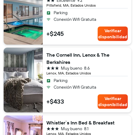
Excelente
9.2
Pittsfield, MA, Estados Unidos
Parking
Conexión Wifi Gratuita
Verificar
+$245
disponibilidad
The Cornell Inn, Lenox & The
Berkshires
3 estrellas
Muy bueno
8.6
Lenox, MA, Estados Unidos
Parking
Conexión Wifi Gratuita
Verificar
+$433
disponibilidad
Whistler`s Inn Bed & Breakfast
3 estrellas
Muy bueno
8.1
Lenox, MA, Estados Unidos