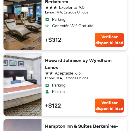
Berkshires
3 estrellas
Excelente
9.0
Lenox, MA, Estados Unidos
Parking
Conexión Wifi Gratuita
Verificar
+$312
disponibilidad
Howard Johnson by Wyndham
Lenox
2 estrellas
Aceptable
6.5
Lenox, MA, Estados Unidos
Parking
Piscina
Verificar
+$122
disponibilidad
Hampton Inn & Suites Berkshires-