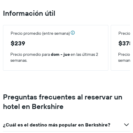
el
precio
Información útil
promedio
de
una
habitación
Precio promedio (entre semana)
Precio 
para
este
$239
$378
fin
de
Precio promedio para
dom - jue
en las últimas 2
Precio 
semana,
semanas.
semana
calculado
a
partir
de
los
últimos
Preguntas frecuentes al reservar un
3 días.
hotel en Berkshire
¿Cuál es el destino más popular en Berkshire?