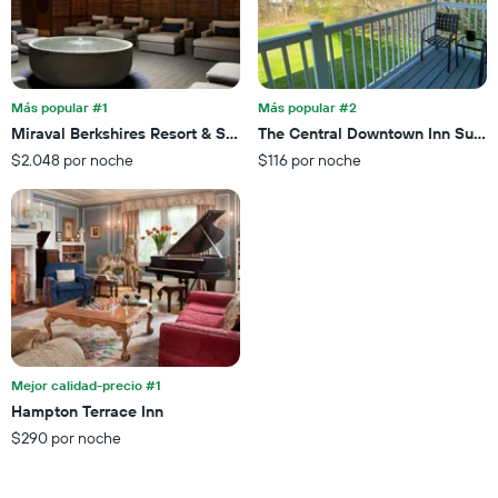
promedio
El
de
gráfico
una
muestra
habitación
1
para
eje
esta
Más popular #1
Más popular #2
X
noche,
Miraval Berkshires Resort & Spa Adults Only
The Central Downtown Inn Suite
que
calculado
$2.048 por noche
$116 por noche
indica
a
las
partir
categorías
de
de
los
los
últimos
hoteles
3 días
por
estrellas.
El
gráfico
muestra
Mejor calidad-precio #1
1
Hampton Terrace Inn
eje
X
$290 por noche
que
indica