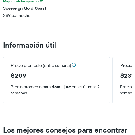
Mejor calidad-precio #1
X
Sovereign Gold Coast
que
$89 por noche
indica
el
precio
promedio
de
Información útil
una
habitación
para
este
Precio promedio (entre semana)
Precio 
fin
de
$209
$231
semana,
calculado
Precio promedio para
dom - jue
en las últimas 2
Precio 
a
semanas.
semana
partir
de
los
últimos
3 días.
Los mejores consejos para encontrar