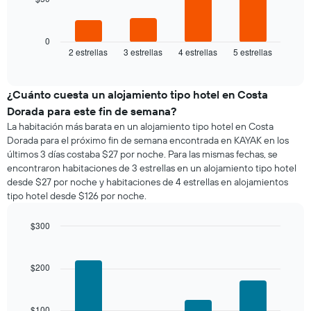
El
siguiente
gráfico
muestra
0
2 estrellas
3 estrellas
4 estrellas
5 estrellas
el
End
of
precio
interactive
promedio
chart
de
¿Cuánto cuesta un alojamiento tipo hotel en Costa
una
Dorada para este fin de semana?
habitación
La habitación más barata en un alojamiento tipo hotel en Costa
para
Dorada para el próximo fin de semana encontrada en KAYAK en los
esta
últimos 3 días costaba $27 por noche. Para las mismas fechas, se
noche,
encontraron habitaciones de 3 estrellas en un alojamiento tipo hotel
calculado
desde $27 por noche y habitaciones de 4 estrellas en alojamientos
a
tipo hotel desde $126 por noche.
partir
de
los
$300
últimos
Bar
Chart
3 días
graphic.
chart
with
y
$200
4
agrupado
bars.
por
número
$100