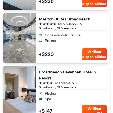
+$235
disponibilidad
Meriton Suites Broadbeach
5 estrellas
Muy bueno
8.9
Broadbeach, QLD, Australia
Conexión Wifi Gratuita
Piscina
Verificar
+$220
disponibilidad
Broadbeach Savannah Hotel &
Resort
4 estrellas
Aceptable
6.3
Broadbeach, QLD, Australia
Piscina
Spa
Verificar
+$147