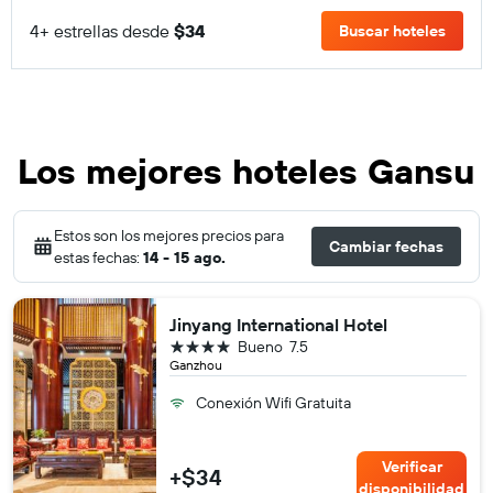
4+ estrellas desde
$34
Buscar hoteles
Los mejores hoteles Gansu
Estos son los mejores precios para
Cambiar fechas
estas fechas:
14 - 15 ago.
Jinyang International Hotel
4 estrellas
Bueno
7.5
Ganzhou
Conexión Wifi Gratuita
Verificar
+$34
disponibilidad