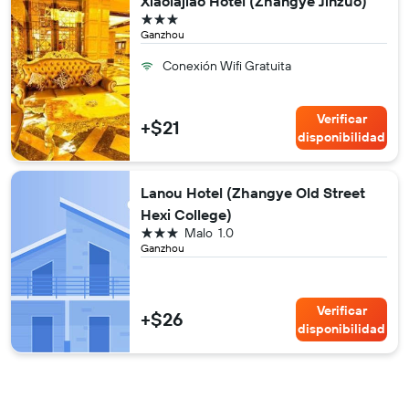
Xiaolajiao Hotel (Zhangye Jinzuo)
3 estrellas
Ganzhou
Conexión Wifi Gratuita
Verificar
+$21
disponibilidad
Lanou Hotel (Zhangye Old Street
Hexi College)
3 estrellas
Malo
1.0
Ganzhou
Verificar
+$26
disponibilidad