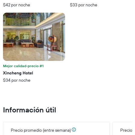
habitación
faltan
$42 por noche
$33 por noche
para
para
esta
la
noche,
estadía
calculado
El
a
gráfico
partir
muestra
de
1
los
eje
últimos
Y
3 días
que
Mejor calidad-precio #1
indica
el
Xincheng Hotel
precio
$34 por noche
promedio
de
una
habitación
Información útil
Precio promedio (entre semana)
Precio 