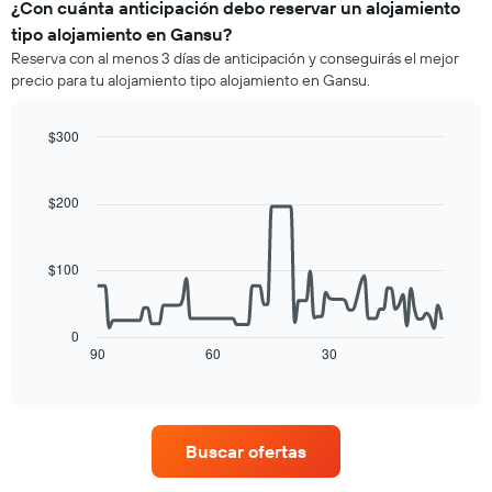
de
¿Con cuánta anticipación debo reservar un alojamiento
la
una
semana.
tipo alojamiento en Gansu?
habitación
El
Reserva con al menos 3 días de anticipación y conseguirás el mejor
para
gráfico
precio para tu alojamiento tipo alojamiento en Gansu.
esta
muestra
noche,
1
calculado
$300
eje
a
Y
Line
Chart
partir
graphic.
chart
que
de
with
indica
$200
90
los
el
data
últimos
precio
points.
3 días
promedio
$100
y
de
El
agrupado
una
siguiente
por
habitación
cuadro
0
número
muestra
90
60
30
End
de
of
cómo
estrellas
interactive
varía
chart
El
el
gráfico
precio
muestra
Buscar ofertas
de
1
una
eje