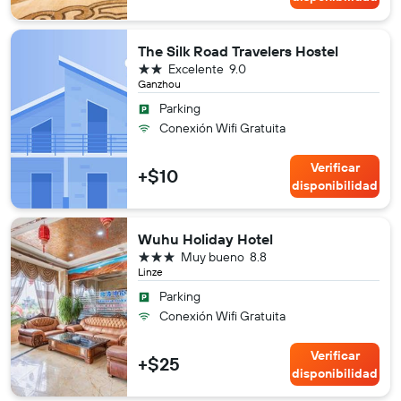
The Silk Road Travelers Hostel
2 estrellas
Excelente
9.0
Ganzhou
Parking
Conexión Wifi Gratuita
Verificar
+$10
disponibilidad
Wuhu Holiday Hotel
3 estrellas
Muy bueno
8.8
Linze
Parking
Conexión Wifi Gratuita
Verificar
+$25
disponibilidad