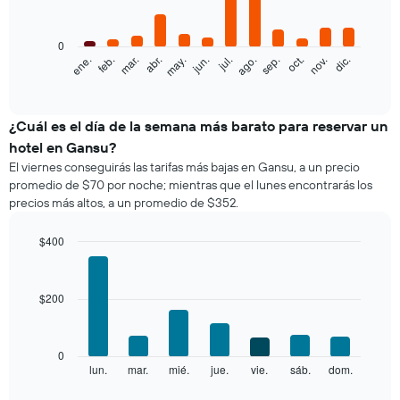
12
bars.
0
El
feb.
may.
ago.
nov.
ene.
abr.
jul.
oct.
mar.
jun.
sep.
dic.
siguiente
End
of
gráfico
interactive
muestra
chart
el
¿Cuál es el día de la semana más barato para reservar un
precio
hotel en Gansu?
promedio
El viernes conseguirás las tarifas más bajas en Gansu, a un precio
de
promedio de $70 por noche; mientras que el lunes encontrarás los
una
precios más altos, a un promedio de $352.
habitación
por
mes
$400
El
Bar
Chart
gráfico
graphic.
chart
with
muestra
$200
7
1
bars.
eje
X
El
0
que
siguiente
lun.
mar.
mié.
jue.
vie.
sáb.
dom.
End
indica
of
gráfico
los
interactive