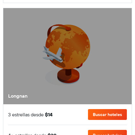
Longnan
3 estrellas desde
$14
Buscar hoteles