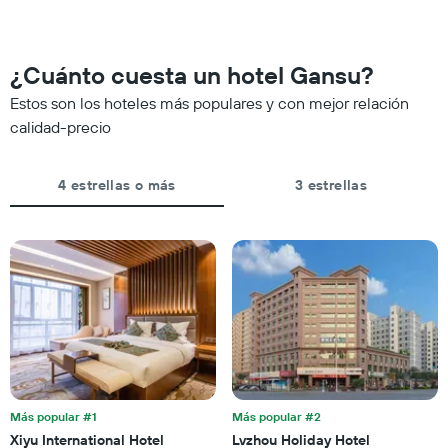
habitación
X
a
que
medida
indica
que
¿Cuánto cuesta un hotel Gansu?
las
se
categorías
acerca
Estos son los hoteles más populares y con mejor relación
de
la
calidad-precio
los
fecha
hoteles
de
por
la
estrellas.
4 estrellas o más
3 estrellas
estadía
El
El
gráfico
gráfico
muestra
muestra
1
1
eje
eje
X
X
que
que
indica
indica
el
la
precio
cantidad
promedio
de
de
Más popular #1
Más popular #2
días
una
Xiyu International Hotel
Lvzhou Holiday Hotel
que