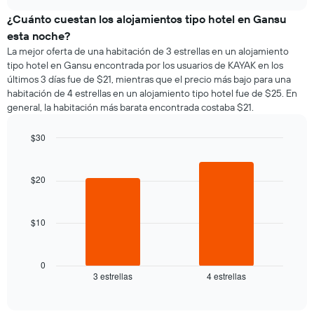
muestra
chart
meses.
el
¿Cuánto cuestan los alojamientos tipo hotel en Gansu
El
precio
gráfico
esta noche?
promedio
muestra
La mejor oferta de una habitación de 3 estrellas en un alojamiento
de
1
tipo hotel en Gansu encontrada por los usuarios de KAYAK en los
una
eje
últimos 3 días fue de $21, mientras que el precio más bajo para una
habitación
Y
habitación de 4 estrellas en un alojamiento tipo hotel fue de $25. En
por
que
general, la habitación más barata encontrada costaba $21.
cada
indica
día
el
de
$30
precio
la
Bar
promedio
Chart
semana
graphic.
chart
de
El
with
$20
una
2
gráfico
habitación
bars.
muestra
1
$10
El
eje
siguiente
X
gráfico
que
muestra
0
indica
3 estrellas
4 estrellas
el
End
los
of
precio
días
interactive
promedio
chart
de