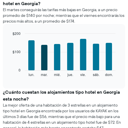
precio
estrellas
hotel en Georgia?
promedio
El
El martes conseguirás las tarifas más bajas en Georgia, a un precio
de
gráfico
promedio de $140 por noche; mientras que el viernes encontrarás los
una
muestra
precios más altos, a un promedio de $174.
habitación
1
por
eje
mes
$200
X
El
Bar
Chart
que
gráfico
graphic.
chart
indica
with
muestra
las
$100
7
1
categorías
bars.
eje
de
X
los
El
0
que
hoteles
siguiente
lun.
mar.
mié.
jue.
vie.
sáb.
dom.
End
indica
por
of
gráfico
los
interactive
estrellas.
muestra
chart
meses.
El
el
¿Cuánto cuestan los alojamientos tipo hotel en Georgia
El
gráfico
precio
gráfico
esta noche?
muestra
promedio
muestra
La mejor oferta de una habitación de 3 estrellas en un alojamiento
1
de
1
tipo hotel en Georgia encontrada por los usuarios de KAYAK en los
eje
una
eje
últimos 3 días fue de $56, mientras que el precio más bajo para una
X
habitación
Y
que
habitación de 4 estrellas en un alojamiento tipo hotel fue de $72. En
por
que
indica