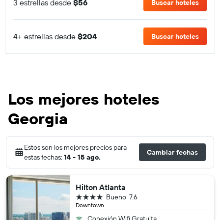
3 estrellas desde
$56
Buscar hoteles
4+ estrellas desde
$204
Buscar hoteles
Los mejores hoteles
Georgia
Estos son los mejores precios para
Cambiar fechas
estas fechas:
14 - 15 ago.
Hilton Atlanta
4 estrellas
Bueno
7.6
Downtown
Conexión Wifi Gratuita