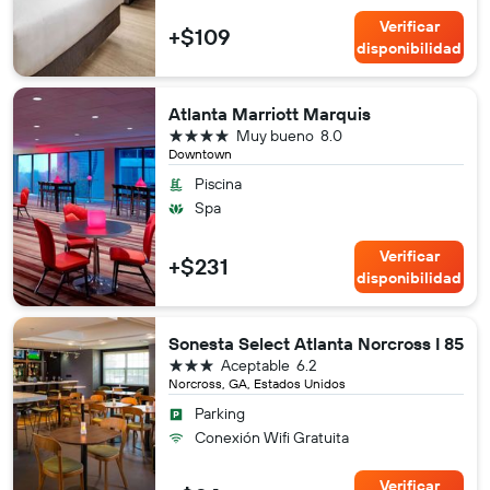
Verificar
+$109
disponibilidad
Atlanta Marriott Marquis
4 estrellas
Muy bueno
8.0
Downtown
Piscina
Spa
Verificar
+$231
disponibilidad
Sonesta Select Atlanta Norcross I 85
3 estrellas
Aceptable
6.2
Norcross, GA, Estados Unidos
Parking
Conexión Wifi Gratuita
Verificar