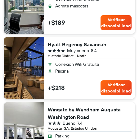
Admite mascotas
Verificar
+$189
disponibilidad
Hyatt Regency Savannah
4 estrellas
Muy bueno
8.4
Historic District - North
Conexión Wifi Gratuita
Piscina
Verificar
+$218
disponibilidad
Wingate by Wyndham Augusta
Washington Road
3 estrellas
Bueno
7.4
Augusta, GA, Estados Unidos
Parking