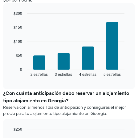
$84 por noche.
partir
que
de
indica
los
$200
el
últimos
Bar
precio
Chart
3 días
graphic.
chart
promedio
$150
with
y
de
4
agrupado
una
bars.
$100
por
habitación
número
El
de
$50
siguiente
estrellas
gráfico
El
muestra
0
gráfico
2 estrellas
3 estrellas
4 estrellas
5 estrellas
el
End
muestra
of
precio
interactive
1
promedio
chart
eje
de
¿Con cuánta anticipación debo reservar un alojamiento
X
una
tipo alojamiento en Georgia?
que
habitación
indica
Reserva con al menos 1 día de anticipación y conseguirás el mejor
para
las
precio para tu alojamiento tipo alojamiento en Georgia.
este
categorías
fin
de
de
$250
los
semana,
hoteles
Line
Chart