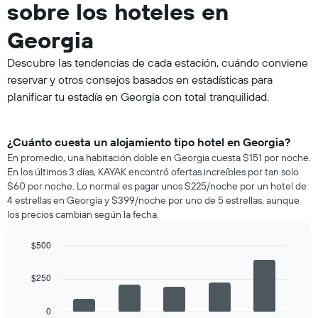
sobre los hoteles en
Georgia
Descubre las tendencias de cada estación, cuándo conviene
reservar y otros consejos basados en estadísticas para
planificar tu estadía en Georgia con total tranquilidad.
¿Cuánto cuesta un alojamiento tipo hotel en Georgia?
En promedio, una habitación doble en Georgia cuesta $151 por noche.
En los últimos 3 días, KAYAK encontró ofertas increíbles por tan solo
$60 por noche. Lo normal es pagar unos $225/noche por un hotel de
4 estrellas en Georgia y $399/noche por uno de 5 estrellas, aunque
los precios cambian según la fecha.
$500
Bar
Chart
graphic.
chart
$250
with
5
bars.
0