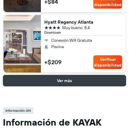
+$84
disponibilidad
Hyatt Regency Atlanta
4 estrellas
Muy bueno
8.4
Downtown
Conexión Wifi Gratuita
Piscina
Verificar
+$209
disponibilidad
Ver más
Información útil
Información de KAYAK