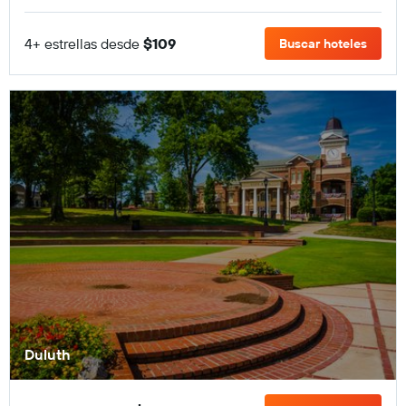
4+ estrellas desde
$109
Buscar hoteles
Duluth