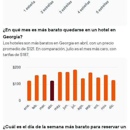
3 estrellas
5 estrellas
2 estrellas
4 estrellas
1 estrella
El
siguiente
End
of
gráfico
interactive
muestra
chart
el
¿En qué mes es más barato quedarse en un hotel en
precio
Georgia?
promedio
Los hoteles son más baratos en Georgia en abril, con un precio
de
promedio de $121. En comparación, julio es el mes más caro, con
una
tarifas de $187.
habitación
doble,
calculado
$200
a
Bar
Chart
partir
graphic.
chart
with
de
$100
12
los
bars.
últimos
3 días
0
El
feb.
may.
ago.
nov.
ene.
abr.
jul.
oct.
mar.
jun.
sep.
dic.
y
siguiente
End
agrupado
of
gráfico
por
interactive
muestra
chart
cantidad
el
¿Cuál es el día de la semana más barato para reservar un
de