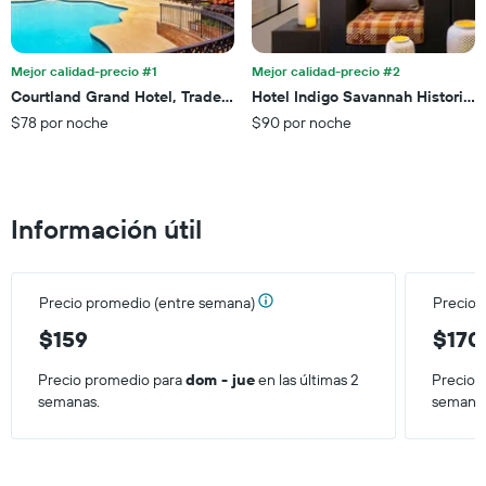
calculado
eje
a
Y
partir
que
de
Mejor calidad-precio #1
Mejor calidad-precio #2
indica
los
el
Courtland Grand Hotel, Trademark Collection by Wyndham
Hotel Indigo Savannah Historic D
últimos
precio
$78 por noche
$90 por noche
3 días.
promedio
de
una
habitación
Información útil
Precio promedio (entre semana)
Precio 
$159
$170
Precio promedio para
dom - jue
en las últimas 2
Precio 
semanas.
semana