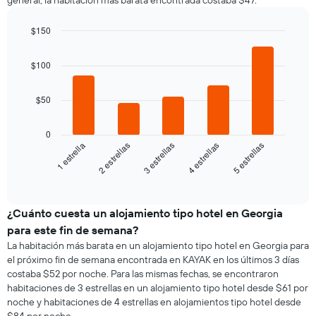
general, la habitación más barata encontrada costaba $47.
cada
indica
el
día
el
precio
de
$150
precio
promedio
la
Bar
promedio
Chart
de
semana
graphic.
chart
de
$100
una
El
with
una
habitación
5
gráfico
habitación
bars.
doble,
muestra
$50
calculado
1
El
a
eje
siguiente
partir
0
X
gráfico
3 estrellas
5 estrellas
2 estrellas
4 estrellas
1 estrella
de
que
muestra
los
indica
el
End
últimos
los
of
precio
3 días
días
interactive
promedio
chart
de
de
¿Cuánto cuesta un alojamiento tipo hotel en Georgia
la
una
semana.
para este fin de semana?
habitación
El
La habitación más barata en un alojamiento tipo hotel en Georgia para
para
gráfico
el próximo fin de semana encontrada en KAYAK en los últimos 3 días
esta
muestra
costaba $52 por noche. Para las mismas fechas, se encontraron
noche,
1
habitaciones de 3 estrellas en un alojamiento tipo hotel desde $61 por
calculado
eje
noche y habitaciones de 4 estrellas en alojamientos tipo hotel desde
a
Y