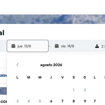
al
jue. 13/8
-
vie. 14/8
2 
agosto 2026
L
M
M
J
V
S
D
L
1
2
a comunidad viajera elige KAYAK
3
4
5
6
7
8
9
7