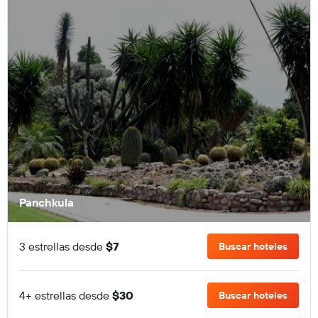
Panchkula
3 estrellas desde
$7
Buscar hoteles
4+ estrellas desde
$30
Buscar hoteles