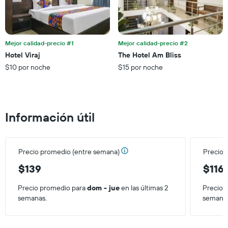
semana,
1
calculado
eje
a
Y
partir
que
de
Mejor calidad-precio #1
Mejor calidad-precio #2
indica
los
el
Hotel Viraj
The Hotel Am Bliss
últimos
precio
$10 por noche
$15 por noche
3 días.
promedio
de
una
habitación
Información útil
Precio promedio (entre semana)
Precio 
$139
$116
Precio promedio para
dom - jue
en las últimas 2
Precio 
semanas.
semana