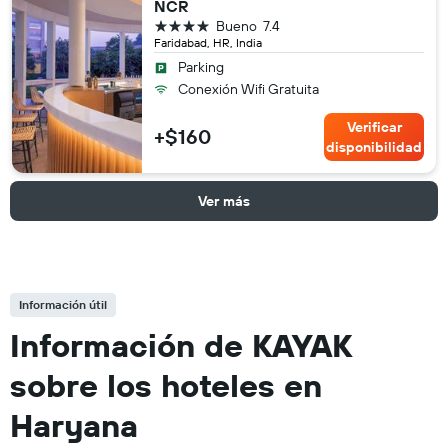
NCR
4 estrellas
Bueno
7.4
Faridabad, HR, India
Parking
Conexión Wifi Gratuita
Verificar
+$160
disponibilidad
Ver más
Información útil
Información de KAYAK
sobre los hoteles en
Haryana