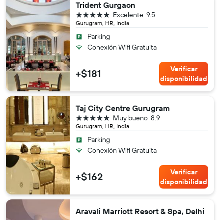
Trident Gurgaon
5 estrellas
Excelente
9.5
Gurugram, HR, India
Parking
Conexión Wifi Gratuita
Verificar
+$181
disponibilidad
Taj City Centre Gurugram
5 estrellas
Muy bueno
8.9
Gurugram, HR, India
Parking
Conexión Wifi Gratuita
Verificar
+$162
disponibilidad
Aravali Marriott Resort & Spa, Delhi