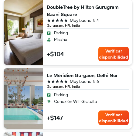
DoubleTree by Hilton Gurugram
Baani Square
5 estrellas
Muy bueno
8.4
Gurugram, HR, India
Parking
Piscina
Verificar
+$104
disponibilidad
Le Méridien Gurgaon, Delhi Ncr
5 estrellas
Muy bueno
8.6
Gurugram, HR, India
Parking
Conexión Wifi Gratuita
Verificar
+$147
disponibilidad