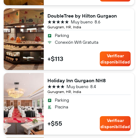
DoubleTree by Hilton Gurgaon
5 estrellas
Muy bueno
8.6
Gurugram, HR, India
Parking
Conexión Wifi Gratuita
Verificar
+$113
disponibilidad
Holiday Inn Gurgaon NH8
4 estrellas
Muy bueno
8.4
Gurugram, HR, India
Parking
Piscina
Verificar
+$55
disponibilidad