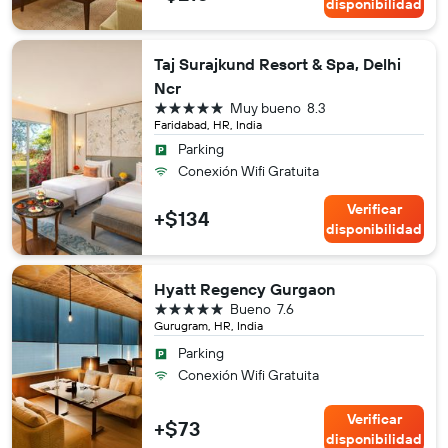
disponibilidad
Taj Surajkund Resort & Spa, Delhi
Ncr
5 estrellas
Muy bueno
8.3
Faridabad, HR, India
Parking
Conexión Wifi Gratuita
Verificar
+$134
disponibilidad
Hyatt Regency Gurgaon
5 estrellas
Bueno
7.6
Gurugram, HR, India
Parking
Conexión Wifi Gratuita
Verificar
+$73
disponibilidad