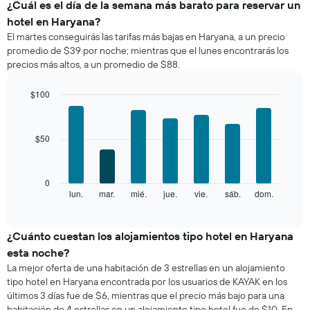
el
¿Cuál es el día de la semana más barato para reservar un
precio
hotel en Haryana?
promedio
El martes conseguirás las tarifas más bajas en Haryana, a un precio
de
promedio de $39 por noche; mientras que el lunes encontrarás los
una
precios más altos, a un promedio de $88.
habitación
por
mes
$100
El
Bar
Chart
gráfico
graphic.
chart
with
muestra
$50
7
1
bars.
eje
X
El
0
que
siguiente
lun.
mar.
mié.
jue.
vie.
sáb.
dom.
End
indica
of
gráfico
los
interactive
muestra
chart
meses.
el
¿Cuánto cuestan los alojamientos tipo hotel en Haryana
El
precio
gráfico
esta noche?
promedio
muestra
La mejor oferta de una habitación de 3 estrellas en un alojamiento
de
1
tipo hotel en Haryana encontrada por los usuarios de KAYAK en los
una
eje
últimos 3 días fue de $6, mientras que el precio más bajo para una
habitación
Y
habitación de 4 estrellas en un alojamiento tipo hotel fue de $10. En