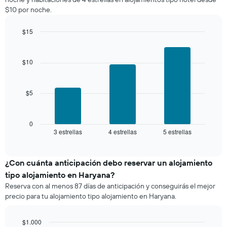
a
Y
$10 por noche.
partir
que
de
indica
los
$15
el
últimos
Bar
precio
Chart
3 días
graphic.
chart
promedio
with
y
$10
de
3
agrupado
una
bars.
por
habitación
número
$5
El
de
siguiente
estrellas
gráfico
El
muestra
0
gráfico
3 estrellas
4 estrellas
5 estrellas
el
End
muestra
of
precio
interactive
1
promedio
chart
eje
de
¿Con cuánta anticipación debo reservar un alojamiento
X
una
tipo alojamiento en Haryana?
que
habitación
indica
Reserva con al menos 87 días de anticipación y conseguirás el mejor
para
las
precio para tu alojamiento tipo alojamiento en Haryana.
este
categorías
fin
de
de
$1.000
los