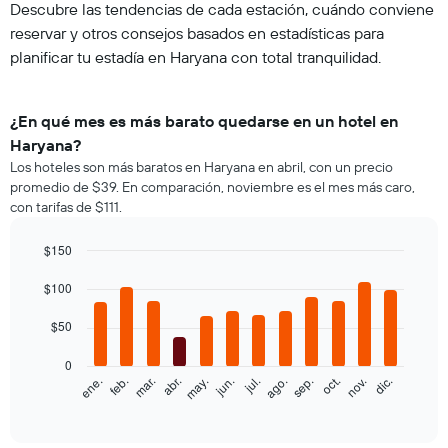
Descubre las tendencias de cada estación, cuándo conviene
reservar y otros consejos basados en estadísticas para
planificar tu estadía en Haryana con total tranquilidad.
¿En qué mes es más barato quedarse en un hotel en
Haryana?
Los hoteles son más baratos en Haryana en abril, con un precio
promedio de $39. En comparación, noviembre es el mes más caro,
con tarifas de $111.
$150
Bar
Chart
graphic.
$100
chart
with
12
$50
bars.
0
El
feb.
may.
ago.
nov.
ene.
abr.
jul.
oct.
mar.
jun.
sep.
dic.
siguiente
End
of
gráfico
interactive
muestra
chart