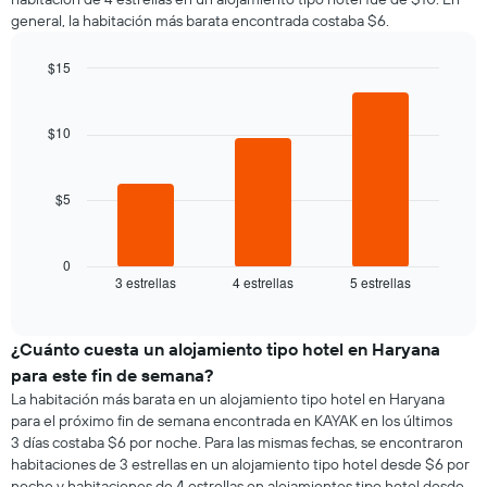
por
que
general, la habitación más barata encontrada costaba $6.
cada
indica
día
el
de
$15
precio
la
Bar
promedio
Chart
semana
graphic.
chart
de
El
with
$10
una
3
gráfico
habitación
bars.
muestra
1
$5
El
eje
siguiente
X
gráfico
que
muestra
0
indica
3 estrellas
4 estrellas
5 estrellas
el
End
los
of
precio
días
interactive
promedio
chart
de
de
¿Cuánto cuesta un alojamiento tipo hotel en Haryana
la
una
semana.
para este fin de semana?
habitación
El
La habitación más barata en un alojamiento tipo hotel en Haryana
para
gráfico
para el próximo fin de semana encontrada en KAYAK en los últimos
esta
muestra
3 días costaba $6 por noche. Para las mismas fechas, se encontraron
noche,
1
habitaciones de 3 estrellas en un alojamiento tipo hotel desde $6 por
calculado
eje
noche y habitaciones de 4 estrellas en alojamientos tipo hotel desde