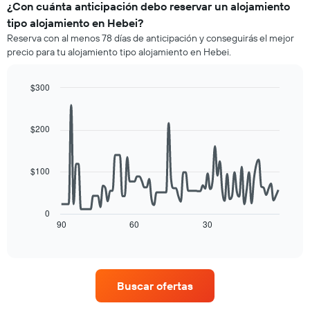
de
¿Con cuánta anticipación debo reservar un alojamiento
X
una
tipo alojamiento en Hebei?
que
habitación
indica
Reserva con al menos 78 días de anticipación y conseguirás el mejor
para
las
precio para tu alojamiento tipo alojamiento en Hebei.
este
categorías
fin
de
de
$300
los
semana,
hoteles
Line
Chart
calculado
graphic.
chart
por
a
with
estrellas.
$200
90
partir
El
data
de
gráfico
points.
los
muestra
$100
últimos
1
El
3 días
eje
siguiente
y
X
cuadro
0
agrupado
que
muestra
90
60
30
End
por
indica
of
cómo
número
interactive
el
varía
chart
de
precio
el
estrellas
promedio
precio
El
Buscar ofertas
de
de
gráfico
una
una
muestra