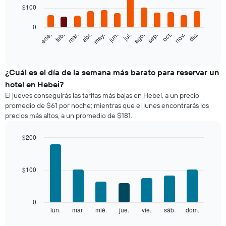
12
$100
bars.
0
El
feb.
may.
ago.
nov.
ene.
abr.
jul.
oct.
mar.
jun.
sep.
dic.
siguiente
End
of
gráfico
interactive
muestra
chart
el
¿Cuál es el día de la semana más barato para reservar un
precio
hotel en Hebei?
promedio
El jueves conseguirás las tarifas más bajas en Hebei, a un precio
de
promedio de $61 por noche; mientras que el lunes encontrarás los
una
precios más altos, a un promedio de $181.
habitación
por
mes
$200
El
Bar
Chart
gráfico
graphic.
chart
with
muestra
$100
7
1
bars.
eje
X
El
0
que
siguiente
lun.
mar.
mié.
jue.
vie.
sáb.
dom.
End
indica
of
gráfico
los
interactive