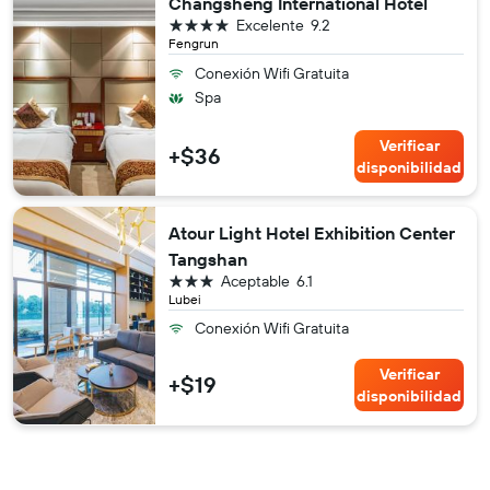
Changsheng International Hotel
4 estrellas
Excelente
9.2
Fengrun
Conexión Wifi Gratuita
Spa
Verificar
+$36
disponibilidad
Atour Light Hotel Exhibition Center
Tangshan
3 estrellas
Aceptable
6.1
Lubei
Conexión Wifi Gratuita
Verificar
+$19
disponibilidad