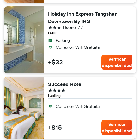
Holiday Inn Express Tangshan
Downtown By IHG
3 estrellas
Bueno
7.7
Lubei
Parking
Conexión Wifi Gratuita
Verificar
+$33
disponibilidad
Succeed Hotel
4 estrellas
Laoting
Conexión Wifi Gratuita
Verificar
+$15
disponibilidad