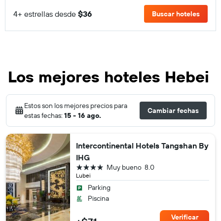
4+ estrellas desde
$36
Buscar hoteles
Los mejores hoteles Hebei
Estos son los mejores precios para
Cambiar fechas
estas fechas:
15 - 16 ago.
Intercontinental Hotels Tangshan By
IHG
4 estrellas
Muy bueno
8.0
Lubei
Parking
Piscina
Verificar