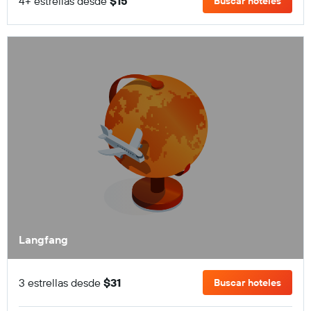
4+ estrellas desde
$15
Buscar hoteles
Langfang
3 estrellas desde
$31
Buscar hoteles