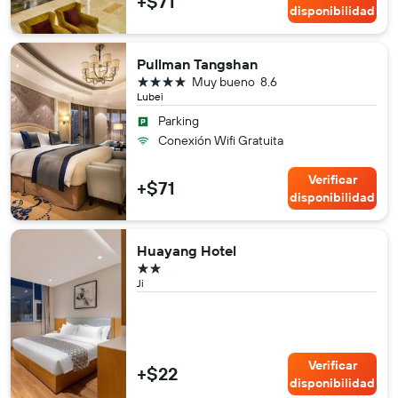
+$71
disponibilidad
Pullman Tangshan
4 estrellas
Muy bueno
8.6
Lubei
Parking
Conexión Wifi Gratuita
Verificar
+$71
disponibilidad
Huayang Hotel
2 estrellas
Ji
Verificar
+$22
disponibilidad