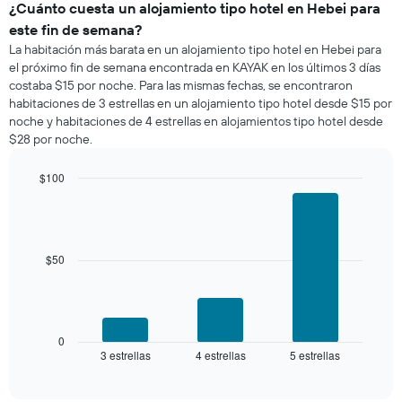
de
¿Cuánto cuesta un alojamiento tipo hotel en Hebei para
la
una
semana.
este fin de semana?
habitación
El
La habitación más barata en un alojamiento tipo hotel en Hebei para
para
gráfico
el próximo fin de semana encontrada en KAYAK en los últimos 3 días
esta
muestra
costaba $15 por noche. Para las mismas fechas, se encontraron
noche,
1
habitaciones de 3 estrellas en un alojamiento tipo hotel desde $15 por
calculado
eje
noche y habitaciones de 4 estrellas en alojamientos tipo hotel desde
a
Y
$28 por noche.
partir
que
de
indica
los
$100
el
últimos
Bar
precio
Chart
3 días
graphic.
chart
promedio
with
y
de
3
agrupado
una
bars.
$50
por
habitación
número
El
de
siguiente
estrellas
gráfico
El
muestra
0
gráfico
3 estrellas
4 estrellas
5 estrellas
el
End
muestra
of
precio
interactive
1
promedio
chart
eje