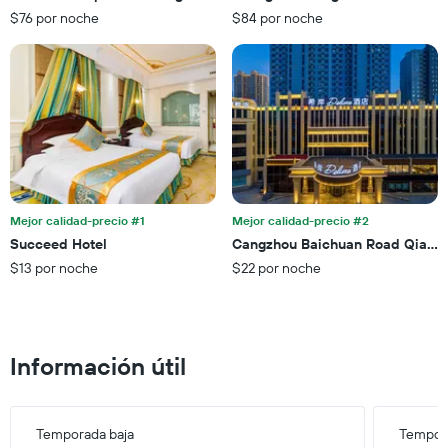
de
faltan
$76 por noche
$84 por noche
una
para
habitación
la
para
estadía
este
El
fin
gráfico
de
muestra
semana,
1
calculado
eje
a
Y
partir
que
de
Mejor calidad-precio #1
Mejor calidad-precio #2
indica
los
el
Succeed Hotel
Cangzhou Baichuan Road Qianto
últimos
precio
$13 por noche
$22 por noche
3 días.
promedio
de
una
habitación
Información útil
Temporada baja
Tempora