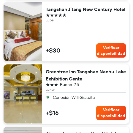
Tangshan Jitang New Century Hotel
5 estrellas
Lubei
Verificar
+$30
disponibilidad
Greentree Inn Tangshan Nanhu Lake
Exhibition Cente
3 estrellas
Bueno
7.5
Lunan
Conexión Wifi Gratuita
Verificar
+$16
disponibilidad