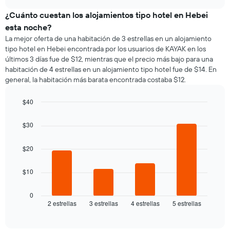
muestra
chart
meses.
el
¿Cuánto cuestan los alojamientos tipo hotel en Hebei
El
precio
gráfico
esta noche?
promedio
muestra
La mejor oferta de una habitación de 3 estrellas en un alojamiento
de
1
tipo hotel en Hebei encontrada por los usuarios de KAYAK en los
una
eje
últimos 3 días fue de $12, mientras que el precio más bajo para una
habitación
Y
habitación de 4 estrellas en un alojamiento tipo hotel fue de $14. En
por
que
general, la habitación más barata encontrada costaba $12.
cada
indica
día
el
de
$40
precio
la
Bar
promedio
Chart
semana
graphic.
chart
de
$30
El
with
una
4
gráfico
habitación
bars.
$20
muestra
1
El
eje
$10
siguiente
X
gráfico
que
muestra
0
indica
2 estrellas
3 estrellas
4 estrellas
5 estrellas
el
End
los
of
precio
días
interactive
promedio
chart
de