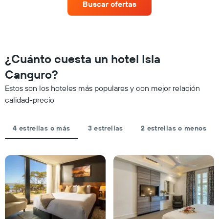
que
Buscar ofertas
habitación
indica
para
las
este
categorías
fin
de
de
los
semana,
¿Cuánto cuesta un hotel Isla
hoteles
calculado
por
Canguro?
a
estrellas.
partir
El
Estos son los hoteles más populares y con mejor relación
de
gráfico
calidad-precio
los
muestra
últimos
1
3 días
eje
4 estrellas o más
3 estrellas
2 estrellas o menos
y
X
agrupado
que
por
indica
número
el
de
precio
estrellas
promedio
El
de
gráfico
una
muestra
habitación
1
para