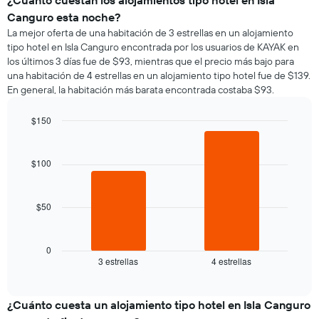
Canguro esta noche?
La mejor oferta de una habitación de 3 estrellas en un alojamiento
tipo hotel en Isla Canguro encontrada por los usuarios de KAYAK en
los últimos 3 días fue de $93, mientras que el precio más bajo para
una habitación de 4 estrellas en un alojamiento tipo hotel fue de $139.
En general, la habitación más barata encontrada costaba $93.
$150
Bar
Chart
graphic.
chart
with
$100
2
bars.
$50
El
siguiente
gráfico
muestra
0
3 estrellas
4 estrellas
el
End
of
precio
interactive
promedio
chart
de
¿Cuánto cuesta un alojamiento tipo hotel en Isla Canguro
una