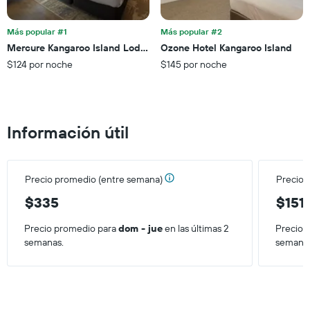
eje
esta
X
noche,
que
Más popular #1
Más popular #2
calculado
indica
Mercure Kangaroo Island Lodge
Ozone Hotel Kangaroo Island
a
las
partir
$124 por noche
$145 por noche
categorías
de
de
los
los
últimos
hoteles
3 días
por
Información útil
estrellas.
El
gráfico
muestra
Precio promedio (entre semana)
Precio 
1
$335
$151
eje
X
que
Precio promedio para
dom - jue
en las últimas 2
Precio 
indica
semanas.
semana
el
precio
promedio
de
una