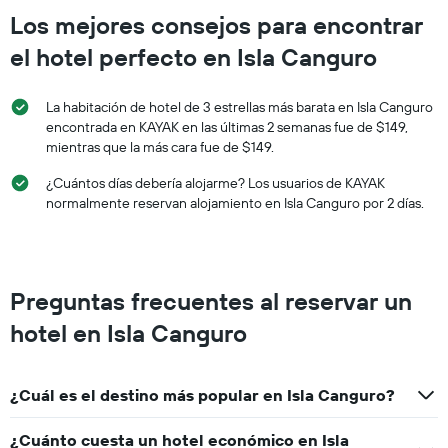
habitación
Los mejores consejos para encontrar
para
este
el hotel perfecto en Isla Canguro
fin
de
La habitación de hotel de 3 estrellas más barata en Isla Canguro
semana,
calculado
encontrada en KAYAK en las últimas 2 semanas fue de $149,
a
mientras que la más cara fue de $149.
partir
¿Cuántos días debería alojarme? Los usuarios de KAYAK
de
los
normalmente reservan alojamiento en Isla Canguro por 2 días.
últimos
3 días.
Preguntas frecuentes al reservar un
hotel en Isla Canguro
¿Cuál es el destino más popular en Isla Canguro?
¿Cuánto cuesta un hotel económico en Isla