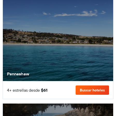
Penneshaw
4+ estrellas desde
$61
Buscar hoteles