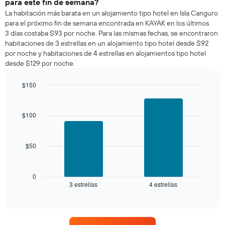
para este fin de semana?
habitación
La habitación más barata en un alojamiento tipo hotel en Isla Canguro
para
para el próximo fin de semana encontrada en KAYAK en los últimos
esta
3 días costaba $93 por noche. Para las mismas fechas, se encontraron
noche,
habitaciones de 3 estrellas en un alojamiento tipo hotel desde $92
calculado
por noche y habitaciones de 4 estrellas en alojamientos tipo hotel
a
desde $129 por noche.
partir
de
los
$150
últimos
Bar
Chart
3 días
graphic.
chart
with
y
$100
2
agrupado
bars.
por
número
$50
El
de
siguiente
estrellas
gráfico
El
muestra
0
gráfico
3 estrellas
4 estrellas
el
End
muestra
of
precio
interactive
1
promedio
chart
eje
de
X
una