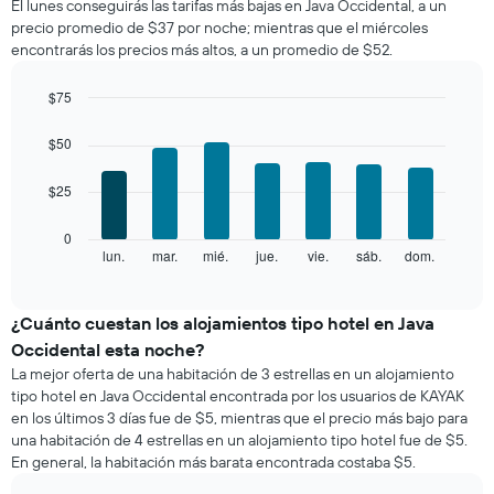
El
El lunes conseguirás las tarifas más bajas en Java Occidental, a un
de
gráfico
precio promedio de $37 por noche; mientras que el miércoles
una
muestra
encontrarás los precios más altos, a un promedio de $52.
habitación
1
por
eje
mes
$75
X
El
Bar
Chart
que
gráfico
graphic.
chart
$50
indica
with
muestra
las
7
1
categorías
$25
bars.
eje
de
X
los
El
0
que
hoteles
siguiente
lun.
mar.
mié.
jue.
vie.
sáb.
dom.
End
indica
por
of
gráfico
los
interactive
estrellas.
muestra
chart
meses.
El
el
¿Cuánto cuestan los alojamientos tipo hotel en Java
El
gráfico
precio
gráfico
Occidental esta noche?
muestra
promedio
muestra
La mejor oferta de una habitación de 3 estrellas en un alojamiento
1
de
1
tipo hotel en Java Occidental encontrada por los usuarios de KAYAK
eje
una
eje
en los últimos 3 días fue de $5, mientras que el precio más bajo para
X
habitación
Y
que
una habitación de 4 estrellas en un alojamiento tipo hotel fue de $5.
por
que
indica
En general, la habitación más barata encontrada costaba $5.
cada
indica
el
día