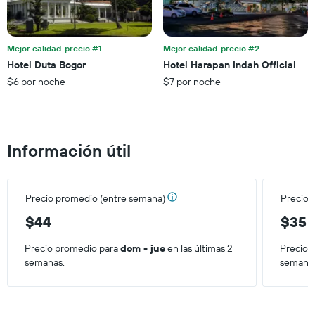
Y
partir
que
de
indica
los
el
últimos
Mejor calidad-precio #1
Mejor calidad-precio #2
precio
3 días.
Hotel Duta Bogor
Hotel Harapan Indah Official
promedio
$6 por noche
$7 por noche
de
una
habitación
Información útil
Precio promedio (entre semana)
Precio 
$44
$35
Precio promedio para
dom - jue
en las últimas 2
Precio 
semanas.
semana