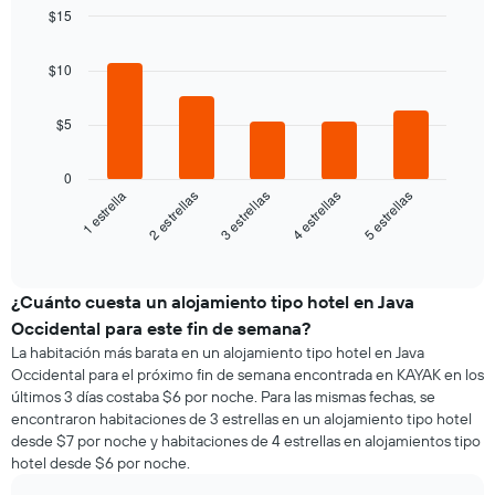
el
precio
de
$15
precio
promedio
la
Bar
promedio
Chart
de
semana
graphic.
chart
de
$10
una
El
with
una
habitación
5
gráfico
habitación
bars.
doble,
muestra
$5
calculado
1
El
a
eje
siguiente
partir
0
X
gráfico
3 estrellas
4 estrellas
5 estrellas
1 estrella
2 estrellas
de
que
muestra
los
indica
el
End
últimos
los
of
precio
3 días
días
interactive
promedio
chart
de
de
¿Cuánto cuesta un alojamiento tipo hotel en Java
la
una
semana.
Occidental para este fin de semana?
habitación
El
La habitación más barata en un alojamiento tipo hotel en Java
para
gráfico
Occidental para el próximo fin de semana encontrada en KAYAK en los
esta
muestra
últimos 3 días costaba $6 por noche. Para las mismas fechas, se
noche,
1
encontraron habitaciones de 3 estrellas en un alojamiento tipo hotel
calculado
eje
desde $7 por noche y habitaciones de 4 estrellas en alojamientos tipo
a
Y
hotel desde $6 por noche.
partir
que
de