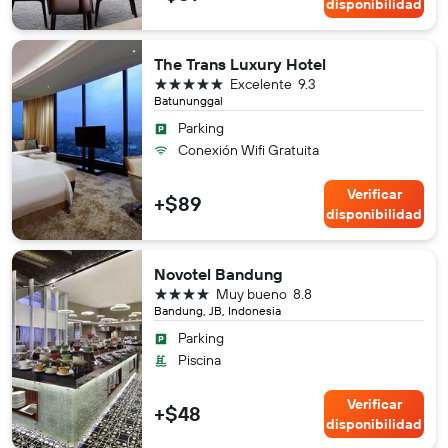
disponibilidad
The Trans Luxury Hotel
5 estrellas
Excelente
9.3
Batununggal
Parking
Conexión Wifi Gratuita
Verificar
+$89
disponibilidad
Novotel Bandung
4 estrellas
Muy bueno
8.8
Bandung, JB, Indonesia
Parking
Piscina
Verificar
+$48
disponibilidad