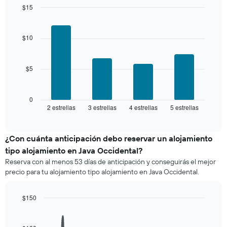
indica
los
$15
el
últimos
Bar
precio
Chart
3 días
graphic.
chart
promedio
with
y
$10
de
4
agrupado
una
bars.
por
habitación
número
$5
El
de
siguiente
estrellas
gráfico
El
muestra
0
gráfico
2 estrellas
3 estrellas
4 estrellas
5 estrellas
el
End
muestra
of
precio
interactive
1
promedio
chart
eje
de
¿Con cuánta anticipación debo reservar un alojamiento
X
una
tipo alojamiento en Java Occidental?
que
habitación
indica
Reserva con al menos 53 días de anticipación y conseguirás el mejor
para
las
precio para tu alojamiento tipo alojamiento en Java Occidental.
este
categorías
fin
de
de
$150
los
semana,
hoteles
Line
Chart
calculado
graphic.
chart
por
a
with