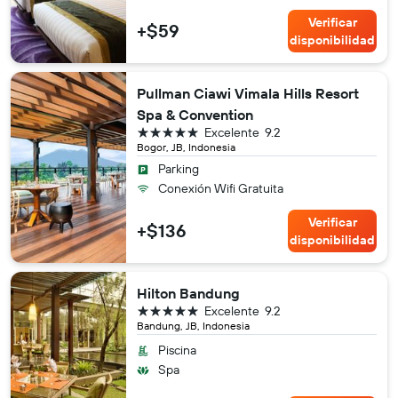
Verificar
+$59
disponibilidad
Pullman Ciawi Vimala Hills Resort
Spa & Convention
5 estrellas
Excelente
9.2
Bogor, JB, Indonesia
Parking
Conexión Wifi Gratuita
Verificar
+$136
disponibilidad
Hilton Bandung
5 estrellas
Excelente
9.2
Bandung, JB, Indonesia
Piscina
Spa