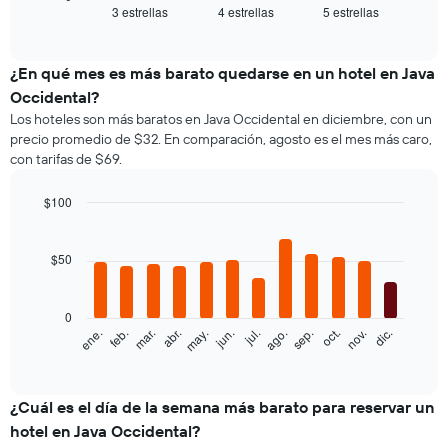
siguiente
3 estrellas
4 estrellas
5 estrellas
End
of
gráfico
interactive
muestra
chart
el
¿En qué mes es más barato quedarse en un hotel en Java
precio
Occidental?
promedio
Los hoteles son más baratos en Java Occidental en diciembre, con un
de
precio promedio de $32. En comparación, agosto es el mes más caro,
una
con tarifas de $69.
habitación
doble,
calculado
$100
a
Bar
Chart
partir
graphic.
chart
with
de
$50
12
los
bars.
últimos
3 días
0
El
feb.
may.
ago.
nov.
ene.
abr.
jul.
oct.
mar.
jun.
sep.
dic.
y
siguiente
End
agrupado
of
gráfico
por
interactive
muestra
chart
cantidad
el
¿Cuál es el día de la semana más barato para reservar un
de
precio
estrellas
hotel en Java Occidental?
promedio