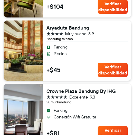
Verificar
+$104
disponibilidad
Aryaduta Bandung
4 estrellas
Muy bueno
8.9
Bandung Wetan
Parking
Piscina
Verificar
+$45
disponibilidad
Crowne Plaza Bandung By IHG
5 estrellas
Excelente
9.3
Sumurbandung
Parking
Conexión Wifi Gratuita
Verificar
+$81