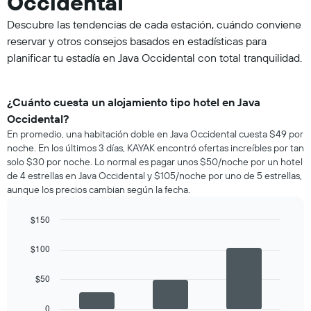
Occidental
Descubre las tendencias de cada estación, cuándo conviene
reservar y otros consejos basados en estadísticas para
planificar tu estadía en Java Occidental con total tranquilidad.
¿Cuánto cuesta un alojamiento tipo hotel en Java
Occidental?
En promedio, una habitación doble en Java Occidental cuesta $49 por
noche. En los últimos 3 días, KAYAK encontró ofertas increíbles por tan
solo $30 por noche. Lo normal es pagar unos $50/noche por un hotel
de 4 estrellas en Java Occidental y $105/noche por uno de 5 estrellas,
aunque los precios cambian según la fecha.
$150
Bar
Chart
graphic.
chart
$100
with
3
$50
bars.
El
0