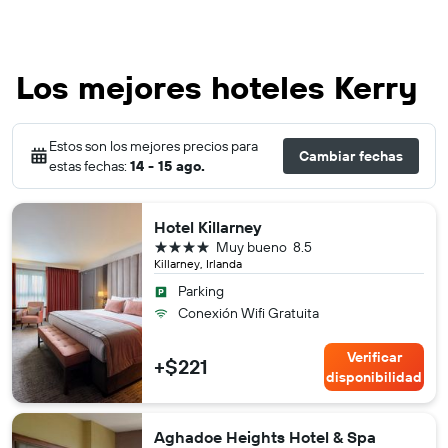
Los mejores hoteles Kerry
Estos son los mejores precios para
Cambiar fechas
estas fechas:
14 - 15 ago.
Hotel Killarney
4 estrellas
Muy bueno
8.5
Killarney, Irlanda
Parking
Conexión Wifi Gratuita
Verificar
+$221
disponibilidad
Aghadoe Heights Hotel & Spa