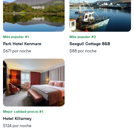
1
X
eje
que
X
indica
que
la
indica
cantidad
el
de
precio
Más popular #1
Más popular #2
días
promedio
Park Hotel Kenmare
Seagull Cottage B&B
que
de
faltan
$671 por noche
$88 por noche
una
para
habitación
la
para
estadía
este
El
fin
gráfico
de
muestra
semana,
1
calculado
eje
a
Y
partir
que
de
Mejor calidad-precio #1
indica
los
el
Hotel Killarney
últimos
precio
$124 por noche
3 días.
promedio