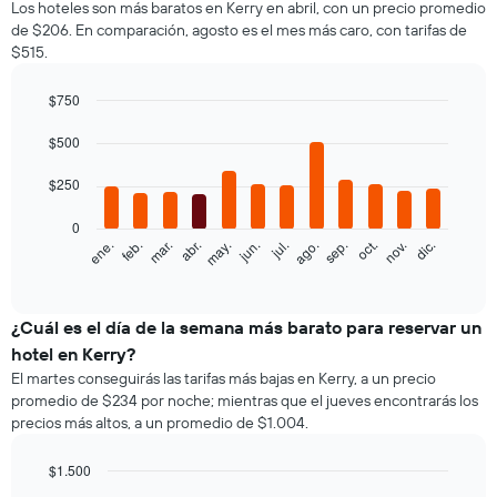
Los hoteles son más baratos en Kerry en abril, con un precio promedio
de $206. En comparación, agosto es el mes más caro, con tarifas de
$515.
$750
Bar
Chart
graphic.
$500
chart
with
12
$250
bars.
0
El
feb.
may.
ago.
nov.
ene.
abr.
jul.
oct.
mar.
jun.
sep.
dic.
siguiente
End
of
gráfico
interactive
muestra
chart
el
¿Cuál es el día de la semana más barato para reservar un
precio
hotel en Kerry?
promedio
El martes conseguirás las tarifas más bajas en Kerry, a un precio
de
promedio de $234 por noche; mientras que el jueves encontrarás los
una
precios más altos, a un promedio de $1.004.
habitación
por
mes
$1.500
El
Bar
Chart