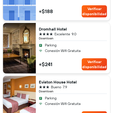
Verificar
+$188
disponibilidad
Dromhall Hotel
4 estrellas
Excelente
9.0
Downtown
Parking
Conexión Wifi Gratuita
Verificar
+$241
disponibilidad
Eviston House Hotel
3 estrellas
Bueno
7.9
Downtown
Parking
Conexión Wifi Gratuita