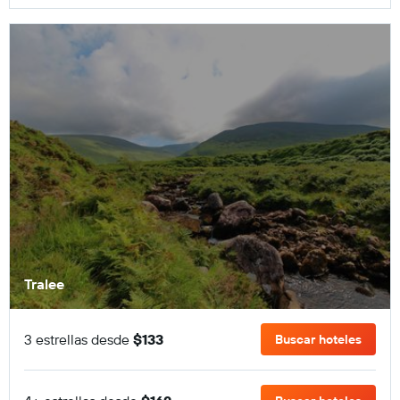
Tralee
3 estrellas desde
$133
Buscar hoteles