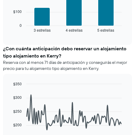
habitación
número
El
de
$100
siguiente
estrellas
gráfico
El
muestra
0
gráfico
3 estrellas
4 estrellas
5 estrellas
el
End
muestra
of
precio
interactive
1
promedio
chart
eje
de
¿Con cuánta anticipación debo reservar un alojamiento
X
una
tipo alojamiento en Kerry?
que
habitación
indica
Reserva con al menos 71 días de anticipación y conseguirás el mejor
para
las
precio para tu alojamiento tipo alojamiento en Kerry.
este
categorías
fin
de
de
$350
los
semana,
hoteles
Line
Chart
calculado
graphic.
chart
por
$300
a
with
estrellas.
90
partir
El
data
de
$250
gráfico
points.
los
muestra
últimos
1
$200
El
3 días
eje
siguiente
y