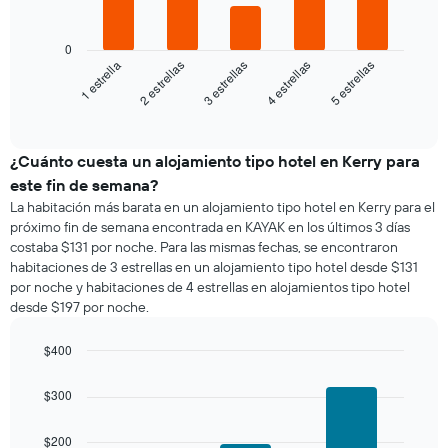
1
El
eje
siguiente
0
X
gráfico
3 estrellas
5 estrellas
2 estrellas
4 estrellas
1 estrella
que
muestra
indica
el
End
los
of
precio
días
interactive
promedio
chart
de
de
¿Cuánto cuesta un alojamiento tipo hotel en Kerry para
la
una
semana.
este fin de semana?
habitación
El
La habitación más barata en un alojamiento tipo hotel en Kerry para el
para
gráfico
próximo fin de semana encontrada en KAYAK en los últimos 3 días
esta
muestra
costaba $131 por noche. Para las mismas fechas, se encontraron
noche,
1
habitaciones de 3 estrellas en un alojamiento tipo hotel desde $131
calculado
eje
por noche y habitaciones de 4 estrellas en alojamientos tipo hotel
a
Y
desde $197 por noche.
partir
que
de
indica
los
$400
el
últimos
Bar
precio
Chart
3 días
graphic.
chart
promedio
$300
with
y
de
3
agrupado
una
bars.
$200
por