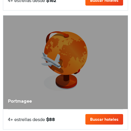
4+ estrellas desde
$162
Buscar hoteles
Portmagee
4+ estrellas desde
$88
Buscar hoteles