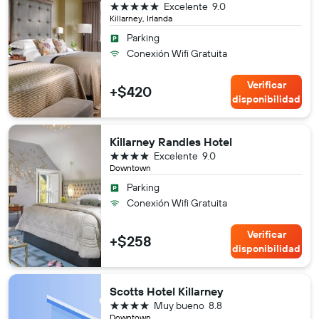
5 estrellas
Excelente
9.0
Killarney, Irlanda
Parking
Conexión Wifi Gratuita
Verificar
+$420
disponibilidad
Killarney Randles Hotel
4 estrellas
Excelente
9.0
Downtown
Parking
Conexión Wifi Gratuita
Verificar
+$258
disponibilidad
Scotts Hotel Killarney
4 estrellas
Muy bueno
8.8
Downtown