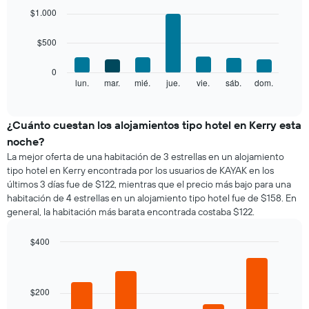
gráfico
graphic.
chart
$1.000
with
muestra
7
1
$500
bars.
eje
X
El
0
que
siguiente
lun.
mar.
mié.
jue.
vie.
sáb.
dom.
End
indica
of
gráfico
los
interactive
muestra
chart
meses.
el
¿Cuánto cuestan los alojamientos tipo hotel en Kerry esta
El
precio
gráfico
noche?
promedio
muestra
La mejor oferta de una habitación de 3 estrellas en un alojamiento
de
1
tipo hotel en Kerry encontrada por los usuarios de KAYAK en los
una
eje
últimos 3 días fue de $122, mientras que el precio más bajo para una
habitación
Y
habitación de 4 estrellas en un alojamiento tipo hotel fue de $158. En
por
que
general, la habitación más barata encontrada costaba $122.
cada
indica
día
el
de
$400
precio
la
Bar
promedio
Chart
semana
graphic.
chart
de
El
with
una
5
gráfico
$200
habitación
bars.
muestra