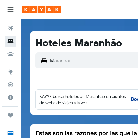
Vuelos
Hoteles Maranhão
Hoteles
Autos
Explore
Rastreador
KAYAK busca hoteles en Maranhão en cientos
Cuándo ir
de webs de viajes a la vez
Trips
Estas son las razones por las que l
Español