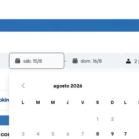
sáb. 15/8
-
dom. 16/8
2 
agosto 2026
L
M
M
J
V
S
D
L
1
2
a comunidad viajera elige KAYAK
3
4
5
6
7
8
9
7