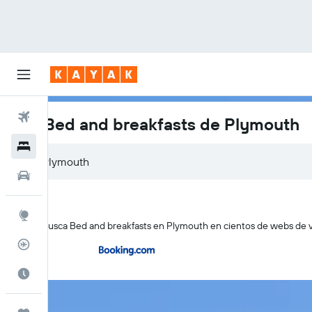
Vuelos
Los Bed and breakfasts de Plymouth
Hoteles
Autos
Explore
KAYAK busca Bed and breakfasts en Plymouth en cientos de webs de vi
Rastreador
Cuándo ir