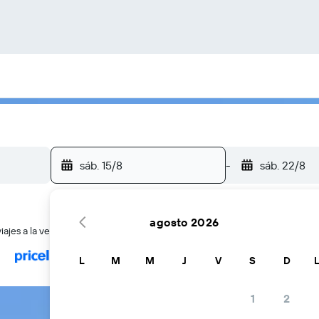
sáb. 15/8
-
sáb. 22/8
agosto 2026
ajes a la vez
L
M
M
J
V
S
D
1
2