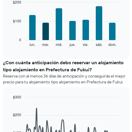
mes
$200
El
Bar
Chart
gráfico
graphic.
chart
with
muestra
$100
7
1
bars.
eje
X
El
0
que
siguiente
lun.
mar.
mié.
jue.
vie.
sáb.
dom.
End
indica
of
gráfico
los
interactive
muestra
chart
meses.
el
¿Con cuánta anticipación debo reservar un alojamiento
El
precio
gráfico
tipo alojamiento en Prefectura de Fukui?
promedio
muestra
Reserva con al menos 36 días de anticipación y conseguirás el mejor
de
1
precio para tu alojamiento tipo alojamiento en Prefectura de Fukui.
una
eje
habitación
Y
por
que
$300
cada
indica
Line
Chart
día
graphic.
el
chart
de
with
precio
$200
la
90
promedio
data
semana
de
points.
El
una