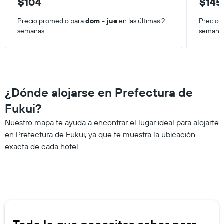
$104
$145
precio
promedio
Precio promedio para
dom - jue
en las últimas 2
Precio 
de
semanas.
semana
una
habitación
¿Dónde alojarse en Prefectura de
Fukui?
Nuestro mapa te ayuda a encontrar el lugar ideal para alojarte
en Prefectura de Fukui, ya que te muestra la ubicación
exacta de cada hotel.