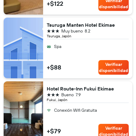
Verificar
+$122
disponibilidad
Tsuruga Manten Hotel Ekimae
3 estrellas
Muy bueno
8.2
Tsuruga, Japón
Spa
Verificar
+$88
disponibilidad
Hotel Route-Inn Fukui Ekimae
3 estrellas
Bueno
7.9
Fukui, Japón
Conexión Wifi Gratuita
Verificar
+$79
disponibilidad