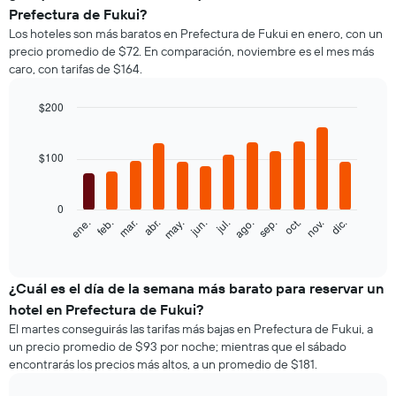
Prefectura de Fukui?
Los hoteles son más baratos en Prefectura de Fukui en enero, con un
precio promedio de $72. En comparación, noviembre es el mes más
caro, con tarifas de $164.
$200
Bar
Chart
graphic.
chart
with
$100
12
bars.
0
El
feb.
may.
ago.
nov.
ene.
abr.
jul.
oct.
mar.
jun.
sep.
dic.
siguiente
End
of
gráfico
interactive
muestra
chart
el
¿Cuál es el día de la semana más barato para reservar un
precio
hotel en Prefectura de Fukui?
promedio
El martes conseguirás las tarifas más bajas en Prefectura de Fukui, a
de
un precio promedio de $93 por noche; mientras que el sábado
una
encontrarás los precios más altos, a un promedio de $181.
habitación
por