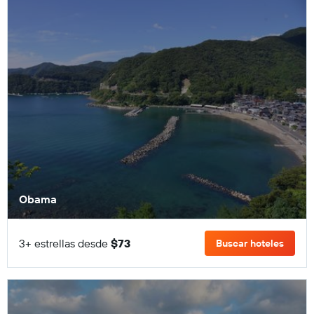
Obama
3+ estrellas desde
$73
Buscar hoteles