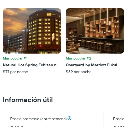
muestra
una
1
habitación
eje
X
que
indica
la
cantidad
de
días
que
Más popular #1
Más popular #2
faltan
Natural Hot Spring Echizen no Yu Onyado Nono Fukui
Courtyard by Marriott Fukui
para
$77 por noche
$89 por noche
la
estadía
El
gráfico
muestra
Información útil
1
eje
Y
que
Precio promedio (entre semana)
Precio 
indica
el