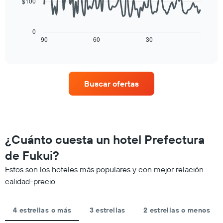
$100
gráfico
habitación
El
muestra
siguiente
1
cuadro
eje
0
muestra
90
60
30
End
X
of
cómo
que
interactive
varía
indica
chart
el
los
precio
días
Buscar ofertas
de
de
una
la
habitación
semana.
a
El
medida
gráfico
que
muestra
¿Cuánto cuesta un hotel Prefectura
se
1
acerca
de Fukui?
eje
la
Y
Estos son los hoteles más populares y con mejor relación
fecha
que
de
calidad-precio
indica
la
el
estadía
precio
El
4 estrellas o más
3 estrellas
2 estrellas o menos
promedio
gráfico
de