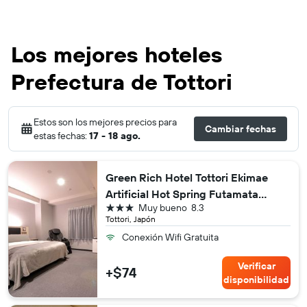
Los mejores hoteles
Prefectura de Tottori
Estos son los mejores precios para
Cambiar fechas
estas fechas:
17 - 18 ago.
Green Rich Hotel Tottori Ekimae
Artificial Hot Spring Futamata
3 estrellas
Muy bueno
8.3
Yunohana
Tottori, Japón
Conexión Wifi Gratuita
Verificar
+$74
disponibilidad