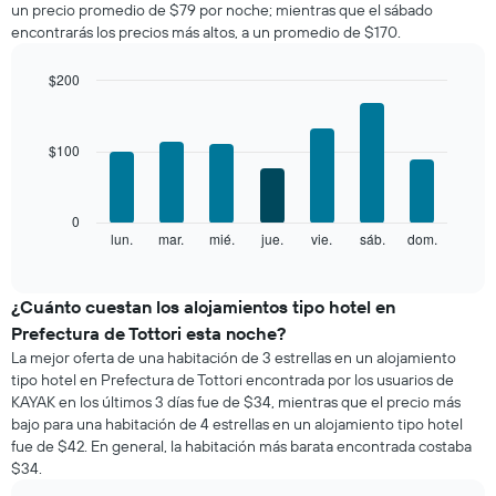
un precio promedio de $79 por noche; mientras que el sábado
una
encontrarás los precios más altos, a un promedio de $170.
habitación
por
mes
$200
El
Bar
Chart
gráfico
graphic.
chart
with
muestra
$100
7
1
bars.
eje
X
El
0
que
siguiente
lun.
mar.
mié.
jue.
vie.
sáb.
dom.
End
indica
of
gráfico
los
interactive
muestra
chart
meses.
el
¿Cuánto cuestan los alojamientos tipo hotel en
El
precio
gráfico
Prefectura de Tottori esta noche?
promedio
muestra
La mejor oferta de una habitación de 3 estrellas en un alojamiento
de
1
tipo hotel en Prefectura de Tottori encontrada por los usuarios de
una
eje
KAYAK en los últimos 3 días fue de $34, mientras que el precio más
habitación
Y
bajo para una habitación de 4 estrellas en un alojamiento tipo hotel
por
que
fue de $42. En general, la habitación más barata encontrada costaba
cada
indica
$34.
día
el
de