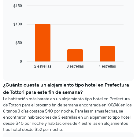
precio
la
$150
promedio
semana
Bar
de
Chart
El
graphic.
chart
una
gráfico
with
$100
habitación
3
muestra
bars.
1
eje
$50
El
X
siguiente
que
gráfico
indica
muestra
0
los
2 estrellas
3 estrellas
4 estrellas
el
End
días
of
precio
de
interactive
promedio
chart
la
de
¿Cuánto cuesta un alojamiento tipo hotel en Prefectura
semana.
una
El
de Tottori para este fin de semana?
habitación
gráfico
La habitación más barata en un alojamiento tipo hotel en Prefectura
para
muestra
de Tottori para el próximo fin de semana encontrada en KAYAK en los
esta
1
últimos 3 días costaba $40 por noche. Para las mismas fechas, se
noche,
eje
encontraron habitaciones de 3 estrellas en un alojamiento tipo hotel
calculado
Y
desde $40 por noche y habitaciones de 4 estrellas en alojamientos
a
que
tipo hotel desde $52 por noche.
partir
indica
de