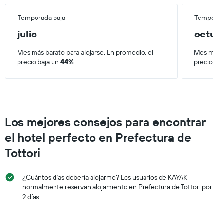
Y
partir
que
de
Temporada baja
Tempora
indica
los
el
julio
octu
últimos
precio
3 días.
promedio
Mes más barato para alojarse. En promedio, el
Mes más
de
precio baja un
44%
.
precio 
una
habitación
Los mejores consejos para encontrar
el hotel perfecto en Prefectura de
Tottori
¿Cuántos días debería alojarme? Los usuarios de KAYAK
normalmente reservan alojamiento en Prefectura de Tottori por
2 días.