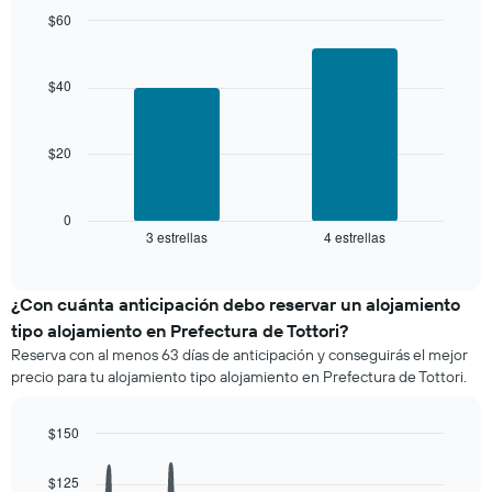
el
los
$60
precio
últimos
Bar
promedio
Chart
3 días
graphic.
chart
de
with
y
$40
una
2
agrupado
habitación
bars.
por
número
$20
El
de
siguiente
estrellas
gráfico
El
muestra
0
gráfico
3 estrellas
4 estrellas
el
End
muestra
of
precio
interactive
1
promedio
chart
eje
de
¿Con cuánta anticipación debo reservar un alojamiento
X
una
tipo alojamiento en Prefectura de Tottori?
que
habitación
indica
Reserva con al menos 63 días de anticipación y conseguirás el mejor
para
las
precio para tu alojamiento tipo alojamiento en Prefectura de Tottori.
este
categorías
fin
de
de
$150
los
semana,
hoteles
Line
Chart
calculado
graphic.
chart
por
$125
a
with