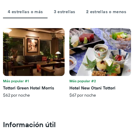
hoteles
3 días
estadía
por
El
4 estrellas o más
3 estrellas
2 estrellas o menos
estrellas.
gráfico
El
muestra
gráfico
1
muestra
eje
1
X
eje
que
X
indica
que
la
indica
cantidad
el
de
precio
días
promedio
que
de
Más popular #1
Más popular #2
faltan
una
Tottori Green Hotel Morris
Hotel New Otani Tottori
para
habitación
$62 por noche
$67 por noche
la
para
estadía
este
El
fin
gráfico
de
muestra
semana,
Información útil
1
calculado
eje
a