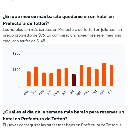
¿En qué mes es más barato quedarse en un hotel en
Prefectura de Tottori?
Los hoteles son más baratos en Prefectura de Tottori en julio, con un
precio promedio de $76. En comparación, noviembre es el mes más
caro, con tarifas de $145.
$200
Bar
Chart
graphic.
chart
with
$100
12
bars.
0
El
feb.
may.
ago.
nov.
ene.
abr.
jul.
oct.
mar.
jun.
sep.
dic.
siguiente
End
of
gráfico
interactive
muestra
chart
el
¿Cuál es el día de la semana más barato para reservar un
precio
hotel en Prefectura de Tottori?
promedio
El jueves conseguirás las tarifas más bajas en Prefectura de Tottori, a
de