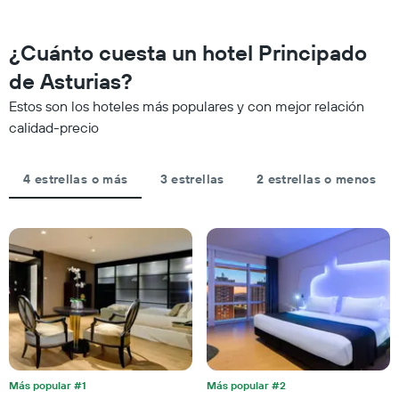
para
a
eje
esta
medida
X
noche,
que
¿Cuánto cuesta un hotel Principado
que
calculado
se
indica
a
acerca
de Asturias?
las
partir
la
categorías
Estos son los hoteles más populares y con mejor relación
de
fecha
de
los
de
calidad-precio
los
últimos
la
hoteles
3 días
estadía
por
El
4 estrellas o más
3 estrellas
2 estrellas o menos
estrellas.
gráfico
El
muestra
gráfico
1
muestra
eje
1
X
eje
que
X
indica
que
la
indica
cantidad
el
de
precio
días
promedio
que
de
Más popular #1
Más popular #2
faltan