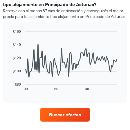
una
tipo alojamiento en Principado de Asturias?
que
habitación
indica
Reserva con al menos 87 días de anticipación y conseguirás el mejor
para
las
precio para tu alojamiento tipo alojamiento en Principado de Asturias.
este
categorías
fin
de
de
$160
los
semana,
hoteles
Line
Chart
calculado
graphic.
chart
por
$140
a
with
estrellas.
90
partir
El
data
de
$120
gráfico
points.
los
muestra
últimos
1
$100
El
3 días
eje
siguiente
y
X
cuadro
$80
agrupado
que
muestra
90
60
30
End
por
indica
of
cómo
número
interactive
el
varía
chart
de
precio
el
estrellas
promedio
precio
El
Buscar ofertas
de
de
gráfico
una
una
muestra
habitación
habitación
1