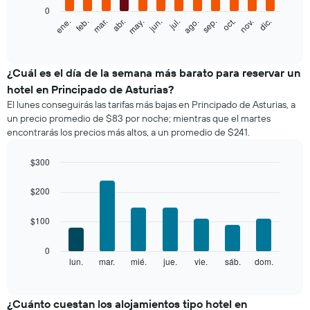
0
El
feb.
may.
ago.
nov.
ene.
abr.
jul.
oct.
mar.
jun.
sep.
dic.
siguiente
End
of
gráfico
interactive
muestra
chart
el
¿Cuál es el día de la semana más barato para reservar un
precio
hotel en Principado de Asturias?
promedio
El lunes conseguirás las tarifas más bajas en Principado de Asturias, a
de
un precio promedio de $83 por noche; mientras que el martes
una
encontrarás los precios más altos, a un promedio de $241.
habitación
por
mes
$300
El
Bar
Chart
gráfico
graphic.
chart
$200
with
muestra
7
1
$100
bars.
eje
X
El
0
que
siguiente
lun.
mar.
mié.
jue.
vie.
sáb.
dom.
End
indica
of
gráfico
los
interactive
muestra
chart
meses.
el
¿Cuánto cuestan los alojamientos tipo hotel en
El