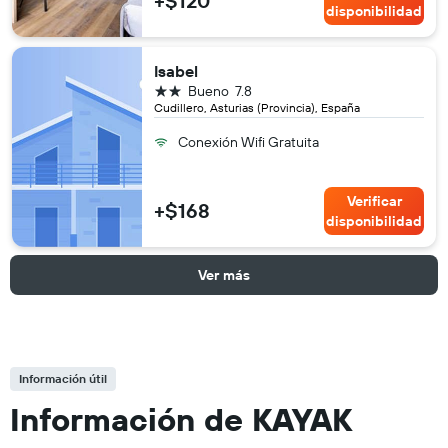
+$120
disponibilidad
Isabel
2 estrellas
Bueno
7.8
Cudillero, Asturias (Provincia), España
Conexión Wifi Gratuita
Verificar
+$168
disponibilidad
Ver más
Información útil
Información de KAYAK