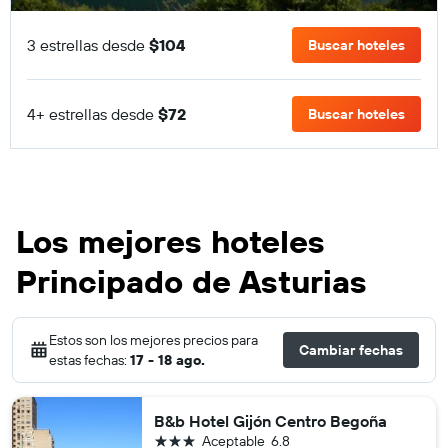
3 estrellas desde
$104
Buscar hoteles
4+ estrellas desde
$72
Buscar hoteles
Los mejores hoteles
Principado de Asturias
Estos son los mejores precios para
Cambiar fechas
estas fechas:
17 - 18 ago.
B&b Hotel Gijón Centro Begoña
3 estrellas
Aceptable
6.8