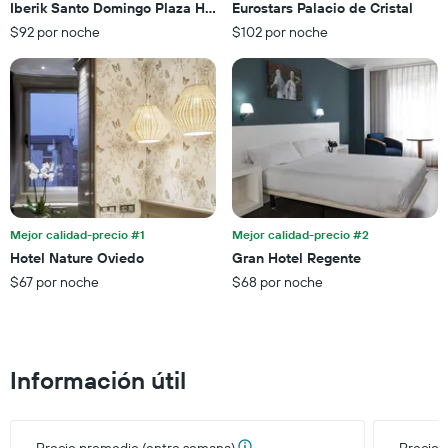
una
Iberik Santo Domingo Plaza Hotel
Eurostars Palacio de Cristal
para
habitación
$92 por noche
$102 por noche
la
para
estadía
este
El
fin
gráfico
de
muestra
semana,
1
calculado
eje
a
Y
partir
que
de
indica
los
el
últimos
Mejor calidad-precio #1
Mejor calidad-precio #2
precio
3 días.
Hotel Nature Oviedo
Gran Hotel Regente
promedio
$67 por noche
$68 por noche
de
una
habitación
Información útil