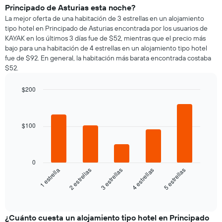
precio
gráfico
Principado de Asturias esta noche?
promedio
muestra
La mejor oferta de una habitación de 3 estrellas en un alojamiento
de
1
tipo hotel en Principado de Asturias encontrada por los usuarios de
una
eje
KAYAK en los últimos 3 días fue de $52, mientras que el precio más
habitación
Y
bajo para una habitación de 4 estrellas en un alojamiento tipo hotel
por
que
fue de $92. En general, la habitación más barata encontrada costaba
cada
indica
$52.
día
el
de
precio
la
$200
promedio
semana
Bar
de
Chart
El
graphic.
chart
una
gráfico
with
habitación
5
muestra
$100
bars.
1
eje
El
X
siguiente
0
que
gráfico
3 estrellas
5 estrellas
2 estrellas
4 estrellas
1 estrella
indica
muestra
los
el
End
días
of
precio
de
interactive
promedio
chart
la
de
¿Cuánto cuesta un alojamiento tipo hotel en Principado
semana.