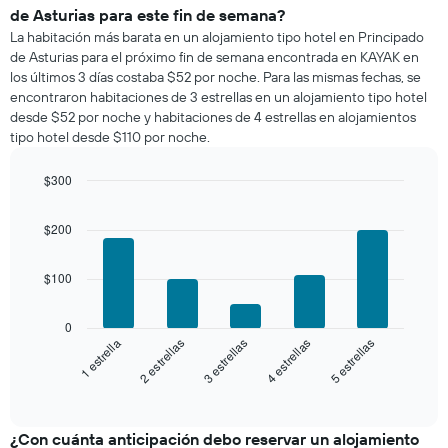
una
El
de Asturias para este fin de semana?
habitación
gráfico
La habitación más barata en un alojamiento tipo hotel en Principado
para
muestra
de Asturias para el próximo fin de semana encontrada en KAYAK en
esta
1
los últimos 3 días costaba $52 por noche. Para las mismas fechas, se
noche,
eje
encontraron habitaciones de 3 estrellas en un alojamiento tipo hotel
calculado
Y
desde $52 por noche y habitaciones de 4 estrellas en alojamientos
a
que
tipo hotel desde $110 por noche.
partir
indica
de
el
los
$300
precio
últimos
Bar
promedio
Chart
3 días
graphic.
chart
de
$200
with
y
una
5
agrupado
habitación
bars.
por
$100
número
El
de
siguiente
0
estrellas
gráfico
3 estrellas
5 estrellas
2 estrellas
4 estrellas
1 estrella
El
muestra
gráfico
el
End
muestra
of
precio
interactive
1
promedio
chart
eje
de
¿Con cuánta anticipación debo reservar un alojamiento
X