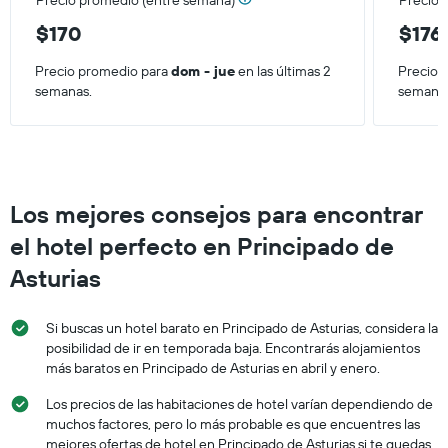
Precio promedio (entre semana)
Precio 
$170
$176
Precio promedio para
dom - jue
en las últimas 2
Precio 
semanas.
semana
Los mejores consejos para encontrar
el hotel perfecto en Principado de
Asturias
Si buscas un hotel barato en Principado de Asturias, considera la
posibilidad de ir en temporada baja. Encontrarás alojamientos
más baratos en Principado de Asturias en abril y enero.
Los precios de las habitaciones de hotel varían dependiendo de
muchos factores, pero lo más probable es que encuentres las
mejores ofertas de hotel en Principado de Asturias si te quedas