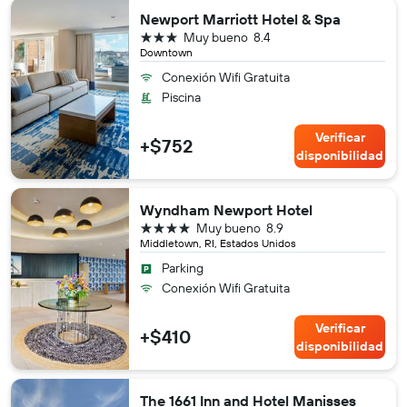
Newport Marriott Hotel & Spa
3 estrellas
Muy bueno
8.4
Downtown
Conexión Wifi Gratuita
Piscina
Verificar
+$752
disponibilidad
Wyndham Newport Hotel
4 estrellas
Muy bueno
8.9
Middletown, RI, Estados Unidos
Parking
Conexión Wifi Gratuita
Verificar
+$410
disponibilidad
The 1661 Inn and Hotel Manisses