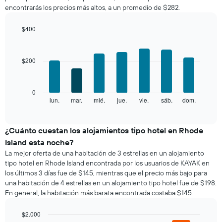
una
muestra
encontrarás los precios más altos, a un promedio de $282.
habitación
1
por
eje
mes
$400
X
El
Bar
Chart
que
gráfico
graphic.
chart
indica
with
muestra
las
$200
7
1
categorías
bars.
eje
de
X
los
El
0
que
hoteles
siguiente
lun.
mar.
mié.
jue.
vie.
sáb.
dom.
End
indica
por
of
gráfico
los
interactive
estrellas.
muestra
chart
meses.
El
el
¿Cuánto cuestan los alojamientos tipo hotel en Rhode
El
gráfico
precio
gráfico
Island esta noche?
muestra
promedio
muestra
La mejor oferta de una habitación de 3 estrellas en un alojamiento
1
de
1
tipo hotel en Rhode Island encontrada por los usuarios de KAYAK en
eje
una
eje
los últimos 3 días fue de $145, mientras que el precio más bajo para
X
habitación
Y
que
una habitación de 4 estrellas en un alojamiento tipo hotel fue de $198.
por
que
indica
En general, la habitación más barata encontrada costaba $145.
cada
indica
el
día
el
precio
de
$2.000
precio
promedio