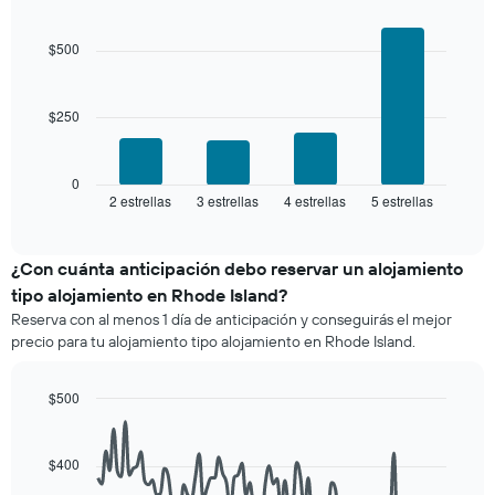
últimos
Bar
precio
Chart
3 días
graphic.
chart
promedio
with
y
$500
de
4
agrupado
una
bars.
por
habitación
número
$250
El
de
siguiente
estrellas
gráfico
El
muestra
0
gráfico
2 estrellas
3 estrellas
4 estrellas
5 estrellas
el
End
muestra
of
precio
interactive
1
promedio
chart
eje
de
¿Con cuánta anticipación debo reservar un alojamiento
X
una
tipo alojamiento en Rhode Island?
que
habitación
indica
Reserva con al menos 1 día de anticipación y conseguirás el mejor
para
las
precio para tu alojamiento tipo alojamiento en Rhode Island.
este
categorías
fin
de
de
$500
los
semana,
hoteles
Line
Chart
calculado
graphic.
chart
por
a
with
estrellas.
$400
90
partir
El
data