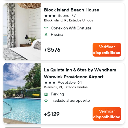
Block Island Beach House
3 estrellas
Bueno
7.7
Block Island, RI, Estados Unidos
Conexión Wifi Gratuita
Piscina
Verificar
+$576
disponibilidad
La Quinta Inn & Stes by Wyndham
Warwick Providence Airport
3 estrellas
Aceptable
6.1
Warwick, RI, Estados Unidos
Parking
Traslado al aeropuerto
Verificar
+$129
disponibilidad