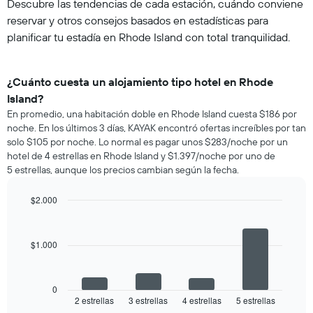
Descubre las tendencias de cada estación, cuándo conviene
reservar y otros consejos basados en estadísticas para
planificar tu estadía en Rhode Island con total tranquilidad.
¿Cuánto cuesta un alojamiento tipo hotel en Rhode
Island?
En promedio, una habitación doble en Rhode Island cuesta $186 por
noche. En los últimos 3 días, KAYAK encontró ofertas increíbles por tan
solo $105 por noche. Lo normal es pagar unos $283/noche por un
hotel de 4 estrellas en Rhode Island y $1.397/noche por uno de
5 estrellas, aunque los precios cambian según la fecha.
$2.000
Bar
Chart
graphic.
chart
with
$1.000
4
bars.
El
0
siguiente
2 estrellas
3 estrellas
4 estrellas
5 estrellas
End
of