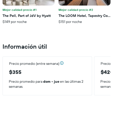
indica
los
el
últimos
Mejor calidad-precio #1
Mejor calidad-precio #2
precio
3 días.
The Pell, Part of JdV by Hyatt
The LOOM Hotel, Tapestry Collec
promedio
$149 por noche
$151 por noche
de
una
habitación
Información útil
Precio promedio (entre semana)
Precio 
$355
$42
Precio promedio para
dom - jue
en las últimas 2
Precio 
semanas.
semana