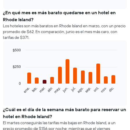
gráfico
interactive
muestra
chart
el
¿En qué mes es más barato quedarse en un hotel en
precio
Rhode Island?
promedio
Los hoteles son más baratos en Rhode Island en marzo, con un precio
de
promedio de $62. En comparación, junio es el mes más caro, con
una
tarifas de $371.
habitación
doble,
calculado
$500
a
Bar
Chart
partir
graphic.
chart
with
de
$250
12
los
bars.
últimos
3 días
0
El
feb.
may.
ago.
nov.
ene.
abr.
jul.
oct.
mar.
jun.
sep.
dic.
y
siguiente
End
agrupado
of
gráfico
por
interactive
muestra
chart
cantidad
el
¿Cuál es el día de la semana más barato para reservar un
de
precio
estrellas
hotel en Rhode Island?
promedio
El
El martes conseguirás las tarifas más bajas en Rhode Island, a un
de
gráfico
precio promedio de $156 por noche; mientras que el viernes