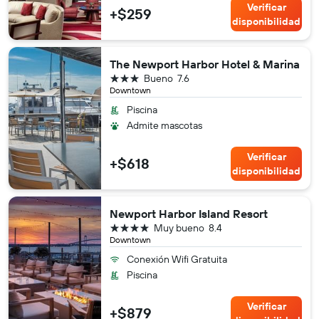
Verificar
+$259
disponibilidad
The Newport Harbor Hotel & Marina
3 estrellas
Bueno
7.6
Downtown
Piscina
Admite mascotas
Verificar
+$618
disponibilidad
Newport Harbor Island Resort
4 estrellas
Muy bueno
8.4
Downtown
Conexión Wifi Gratuita
Piscina
Verificar
+$879