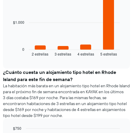
la
Bar
promedio
Chart
de
semana
graphic.
chart
de
una
El
with
una
habitación
4
gráfico
habitación
bars.
doble,
$1.000
muestra
calculado
1
El
a
eje
siguiente
partir
X
gráfico
de
que
muestra
0
los
indica
2 estrellas
3 estrellas
4 estrellas
5 estrellas
el
End
últimos
los
of
precio
3 días
días
interactive
promedio
chart
de
de
¿Cuánto cuesta un alojamiento tipo hotel en Rhode
la
una
semana.
Island para este fin de semana?
habitación
El
La habitación más barata en un alojamiento tipo hotel en Rhode Island
para
gráfico
para el próximo fin de semana encontrada en KAYAK en los últimos
esta
muestra
3 días costaba $169 por noche. Para las mismas fechas, se
noche,
1
encontraron habitaciones de 3 estrellas en un alojamiento tipo hotel
calculado
eje
desde $169 por noche y habitaciones de 4 estrellas en alojamientos
a
Y
tipo hotel desde $199 por noche.
partir
que
de
indica
los
$750
el