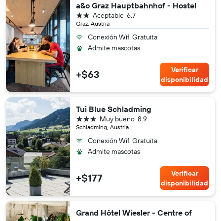
a&o Graz Hauptbahnhof - Hostel
2 estrellas
Aceptable
6.7
Graz, Austria
Conexión Wifi Gratuita
Admite mascotas
Verificar
+$63
disponibilidad
Tui Blue Schladming
3 estrellas
Muy bueno
8.9
Schladming, Austria
Conexión Wifi Gratuita
Admite mascotas
Verificar
+$177
disponibilidad
Grand Hôtel Wiesler - Centre of