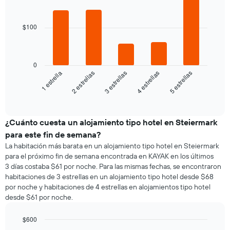
promedio
Chart
semana
graphic.
chart
de
El
with
una
5
gráfico
$100
habitación
bars.
muestra
1
El
eje
siguiente
0
X
gráfico
3 estrellas
5 estrellas
2 estrellas
4 estrellas
1 estrella
que
muestra
indica
el
End
los
of
precio
días
interactive
promedio
chart
de
de
¿Cuánto cuesta un alojamiento tipo hotel en Steiermark
la
una
semana.
para este fin de semana?
habitación
El
La habitación más barata en un alojamiento tipo hotel en Steiermark
para
gráfico
para el próximo fin de semana encontrada en KAYAK en los últimos
esta
muestra
3 días costaba $61 por noche. Para las mismas fechas, se encontraron
noche,
1
habitaciones de 3 estrellas en un alojamiento tipo hotel desde $68
calculado
eje
por noche y habitaciones de 4 estrellas en alojamientos tipo hotel
a
Y
desde $61 por noche.
partir
que
de
indica
los
$600
el
últimos
Bar