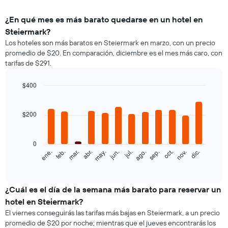
¿En qué mes es más barato quedarse en un hotel en
Steiermark?
Los hoteles son más baratos en Steiermark en marzo, con un precio
promedio de $20. En comparación, diciembre es el mes más caro, con
tarifas de $291.
$400
Bar
Chart
graphic.
chart
with
$200
12
bars.
0
El
feb.
may.
ago.
nov.
ene.
abr.
jul.
oct.
mar.
jun.
sep.
dic.
siguiente
End
of
gráfico
interactive
muestra
chart
el
¿Cuál es el día de la semana más barato para reservar un
precio
hotel en Steiermark?
promedio
El viernes conseguirás las tarifas más bajas en Steiermark, a un precio
de
promedio de $20 por noche; mientras que el jueves encontrarás los
una