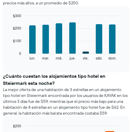
precios más altos, a un promedio de $250.
habitación
por
mes
$300
El
Bar
Chart
gráfico
graphic.
chart
$200
with
muestra
7
1
$100
bars.
eje
X
El
0
que
siguiente
lun.
mar.
mié.
jue.
vie.
sáb.
dom.
End
indica
of
gráfico
los
interactive
muestra
chart
meses.
el
¿Cuánto cuestan los alojamientos tipo hotel en
El
precio
gráfico
Steiermark esta noche?
promedio
muestra
La mejor oferta de una habitación de 3 estrellas en un alojamiento
de
1
tipo hotel en Steiermark encontrada por los usuarios de KAYAK en los
una
eje
últimos 3 días fue de $59, mientras que el precio más bajo para una
habitación
Y
habitación de 4 estrellas en un alojamiento tipo hotel fue de $62. En
por
que
general, la habitación más barata encontrada costaba $59.
cada
indica
día
el
de
$200
precio
la
Bar