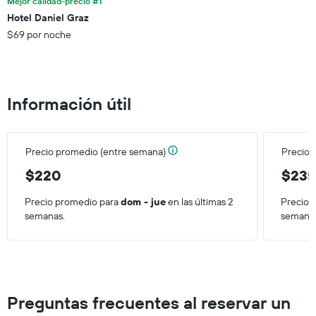
Mejor calidad-precio #1
indica
los
el
Hotel Daniel Graz
últimos
precio
$69 por noche
3 días.
promedio
de
una
habitación
Información útil
Precio promedio (entre semana)
Precio 
$220
$23
Precio promedio para
dom - jue
en las últimas 2
Precio 
semanas.
semana
Preguntas frecuentes al reservar un