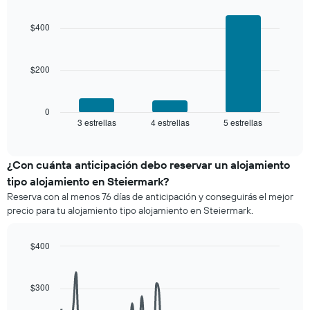
precio
Chart
3 días
graphic.
chart
promedio
with
y
$400
de
3
agrupado
una
bars.
por
habitación
número
$200
El
de
siguiente
estrellas
gráfico
El
muestra
0
gráfico
3 estrellas
4 estrellas
5 estrellas
el
End
muestra
of
precio
interactive
1
promedio
chart
eje
de
¿Con cuánta anticipación debo reservar un alojamiento
X
una
tipo alojamiento en Steiermark?
que
habitación
indica
Reserva con al menos 76 días de anticipación y conseguirás el mejor
para
las
precio para tu alojamiento tipo alojamiento en Steiermark.
este
categorías
fin
de
de
$400
los
semana,
hoteles
Line
Chart
calculado
graphic.
chart
por
a
with
estrellas.
$300
90
partir
El
data
de