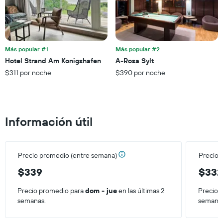
Más popular #1
Más popular #2
Hotel Strand Am Konigshafen
A-Rosa Sylt
$311 por noche
$390 por noche
Información útil
Precio promedio (entre semana)
Precio 
$339
$33
Precio promedio para
dom - jue
en las últimas 2
Precio 
semanas.
semana