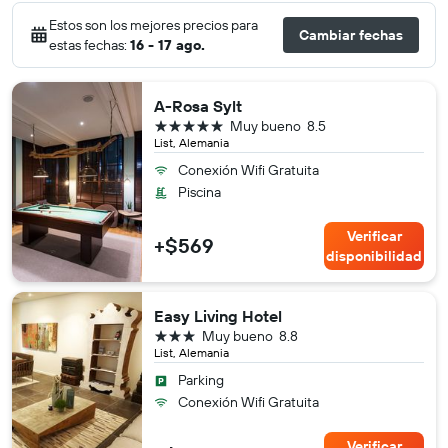
Estos son los mejores precios para
Cambiar fechas
estas fechas:
16 - 17 ago.
A-Rosa Sylt
5 estrellas
Muy bueno
8.5
List, Alemania
Conexión Wifi Gratuita
Piscina
Verificar
+$569
disponibilidad
Easy Living Hotel
3 estrellas
Muy bueno
8.8
List, Alemania
Parking
Conexión Wifi Gratuita
Verificar