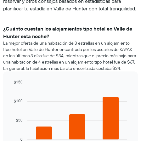
reservar y otros consejos basados en estadísticas para
planificar tu estadía en Valle de Hunter con total tranquilidad.
¿Cuánto cuestan los alojamientos tipo hotel en Valle de
Hunter esta noche?
La mejor oferta de una habitación de 3 estrellas en un alojamiento
tipo hotel en Valle de Hunter encontrada por los usuarios de KAYAK
en los últimos 3 días fue de $34, mientras que el precio más bajo para
una habitación de 4 estrellas en un alojamiento tipo hotel fue de $67.
En general, la habitación más barata encontrada costaba $34.
$150
Bar
Chart
graphic.
chart
with
$100
3
bars.
$50
El
siguiente
gráfico
muestra
0