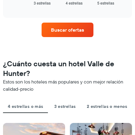
gráfico
3 estrellas
4 estrellas
5 estrellas
el
End
muestra
of
precio
interactive
1
promedio
chart
eje
de
X
una
que
Buscar ofertas
habitación
indica
para
las
este
categorías
fin
de
de
los
semana,
¿Cuánto cuesta un hotel Valle de
hoteles
calculado
por
Hunter?
a
estrellas.
partir
El
Estos son los hoteles más populares y con mejor relación
de
gráfico
calidad-precio
los
muestra
últimos
1
3 días
eje
4 estrellas o más
3 estrellas
2 estrellas o menos
y
X
agrupado
que
por
indica
número
el
de
precio