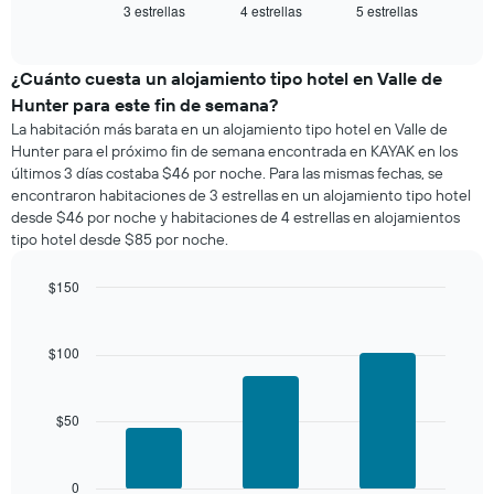
3 estrellas
4 estrellas
5 estrellas
el
End
of
precio
interactive
promedio
chart
de
¿Cuánto cuesta un alojamiento tipo hotel en Valle de
una
Hunter para este fin de semana?
habitación
La habitación más barata en un alojamiento tipo hotel en Valle de
para
Hunter para el próximo fin de semana encontrada en KAYAK en los
esta
últimos 3 días costaba $46 por noche. Para las mismas fechas, se
noche,
encontraron habitaciones de 3 estrellas en un alojamiento tipo hotel
calculado
desde $46 por noche y habitaciones de 4 estrellas en alojamientos
a
tipo hotel desde $85 por noche.
partir
de
los
$150
últimos
Bar
Chart
3 días
graphic.
chart
with
y
$100
3
agrupado
bars.
por
número
$50
El
de
siguiente
estrellas
gráfico
El
muestra
0