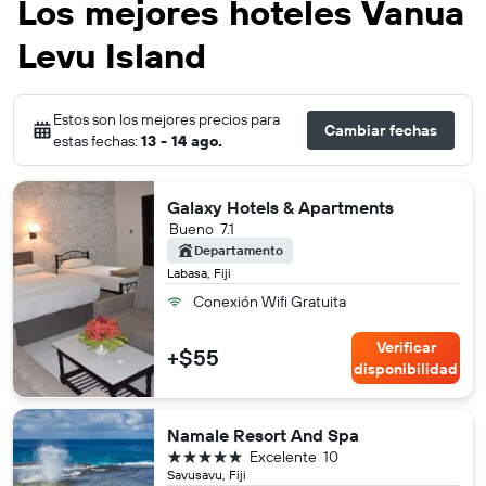
Los mejores hoteles Vanua
Levu Island
Estos son los mejores precios para
Cambiar fechas
estas fechas:
13 - 14 ago.
Galaxy Hotels & Apartments
Bueno
7.1
Departamento
Labasa, Fiji
Conexión Wifi Gratuita
Verificar
+$55
disponibilidad
Namale Resort And Spa
5 estrellas
Excelente
10
Savusavu, Fiji