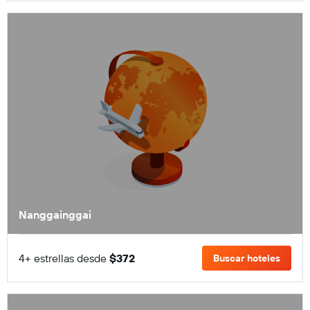
Nanggainggai
4+ estrellas desde
$372
Buscar hoteles