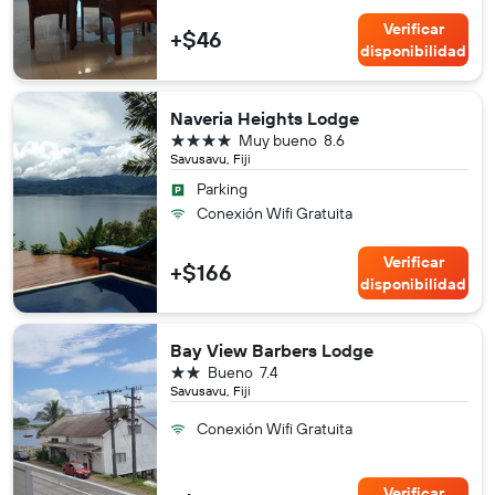
Verificar
+$46
disponibilidad
Naveria Heights Lodge
4 estrellas
Muy bueno
8.6
Savusavu, Fiji
Parking
Conexión Wifi Gratuita
Verificar
+$166
disponibilidad
Bay View Barbers Lodge
2 estrellas
Bueno
7.4
Savusavu, Fiji
Conexión Wifi Gratuita
Verificar