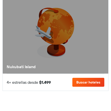
Nukubati Island
4+ estrellas desde
$1.499
Buscar hoteles