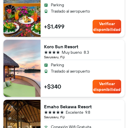
Parking
Traslado al aeropuerto
Verificar
+$1.499
disponibilidad
Koro Sun Resort
4 estrellas
Muy bueno
8.3
Savusavu, Fiji
Parking
Traslado al aeropuerto
Verificar
+$340
disponibilidad
Emaho Sekawa Resort
5 estrellas
Excelente
9.8
Savusavu, Fiji
Conexión Wifi Gratuita