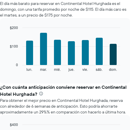
El día más barato para reservar en Continental Hotel Hurghada es el
de
domingo, con una tarifa promedio por noche de $115. El día más caro es
una
el martes, a un precio de $175 por noche.
habitación
por
mes
$200
El
Bar
Chart
gráfico
graphic.
chart
with
muestra
$100
7
1
bars.
eje
X
El
0
que
siguiente
lun.
mar.
mié.
jue.
vie.
sáb.
dom.
End
indica
of
gráfico
los
interactive
muestra
chart
meses.
el
¿Con cuánta anticipación conviene reservar en Continental
El
precio
gráfico
Hotel Hurghada?
promedio
muestra
Para obtener el mejor precio en Continental Hotel Hurghada, reserva
de
1
con alrededor de 6 semanas de anticipación. Esto podría ahorrarte
una
eje
aproximadamente un 29%% en comparación con hacerlo a última hora.
habitación
Y
por
que
cada
$400
indica
día