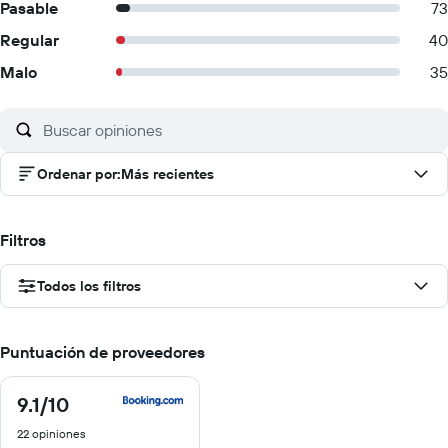
Pasable
73
Regular
40
Malo
35
Ordenar por
:
Más recientes
Filtros
Todos los filtros
Puntuación de proveedores
9.1
/10
9.1
de
22 opiniones
10