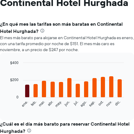
Continental Hotel Hurghada
¿En qué mes las tarifas son más baratas en Continental
Hotel Hurghada?
El mes más barato para alojarse en Continental Hotel Hurghada es enero,
con una tarifa promedio por noche de $151. El mes más caro es
noviembre, a un precio de $247 por noche.
$400
Bar
Chart
graphic.
chart
with
$200
12
bars.
0
El
feb.
may.
ago.
nov.
mar.
jun.
sep.
dic.
ene.
abr.
jul.
oct.
siguiente
End
of
gráfico
interactive
muestra
chart
el
¿Cuál es el día más barato para reservar Continental Hotel
precio
Hurghada?
promedio