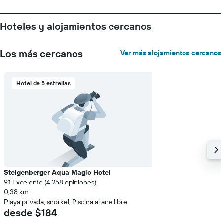
1
eje
Y
Hoteles y alojamientos cercanos
que
indica
el
Los más cercanos
Ver más alojamientos cercanos
precio
promedio
de
Hotel de 5 estrellas
una
habitación
Steigenberger Aqua Magic Hotel
9.1 Excelente (4.258 opiniones)
0,38 km
Playa privada, snorkel, Piscina al aire libre
desde $184