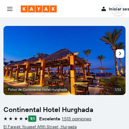
Iniciar se
Fotos de Continental Hotel Hurghada
1/32
Continental Hotel Hurghada
Excelente
1.513 opiniones
9,1
5 estrellas
El Fareek Youssef Affifi Street, Hurgada