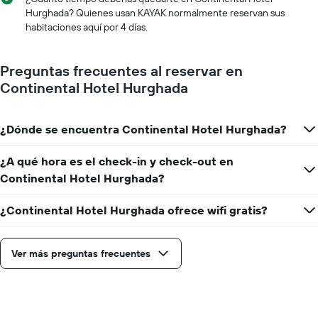
indica
de
Hurghada? Quienes usan KAYAK normalmente reservan sus
el
la
habitaciones aquí por 4 días.
precio
estadía
promedio
El
de
gráfico
Preguntas frecuentes al reservar en
una
muestra
Continental Hotel Hurghada
habitación
1
eje
X
¿Dónde se encuentra Continental Hotel Hurghada?
que
indica
la
¿A qué hora es el check-in y check-out en
cantidad
Continental Hotel Hurghada?
de
días
¿Continental Hotel Hurghada ofrece wifi gratis?
que
faltan
para
la
Ver más preguntas frecuentes
estadía
El
gráfico
muestra