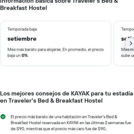
Información básica sobre Traveler's Bed &
Breakfast Hostel
Temporada baja
Tempor
setiembre
set
Mes más barato para alojarse. En promedio, el precio
Mes má
baja un
0%
.
sube 
Los mejores consejos de KAYAK para tu estadía
en Traveler's Bed & Breakfast Hostel
El precio más barato de una habitación en Traveler's Bed &
Breakfast Hostel reservada en KAYAK en las últimas 2 semanas fue
de $90, mientras que el precio más caro fue de $90.