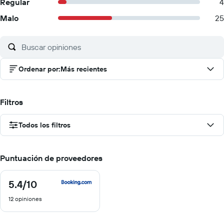
Regular
4
Malo
25
Ordenar por
:
Más recientes
Filtros
Todos los filtros
Puntuación de proveedores
5.4
/10
5.4
de
12 opiniones
10