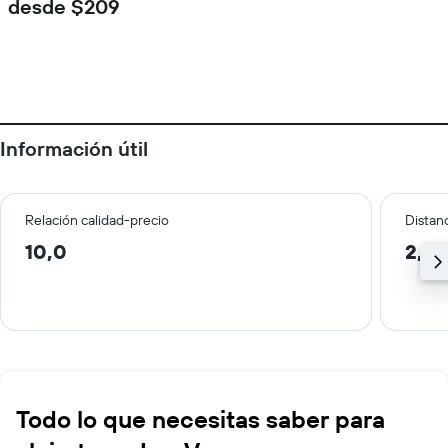
desde $209
Información útil
Relación calidad-precio
Distanc
10,0
2,7 
Todo lo que necesitas saber para