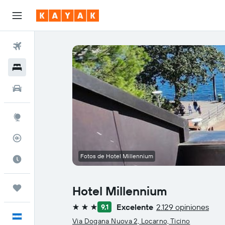
Vuelos
Hoteles
Autos
Explore
Rastreador
Fotos de Hotel Millennium
Cuándo ir
Trips
Hotel Millennium
Excelente
2.129 opiniones
9,1
3 estrellas
Español
Via Dogana Nuova 2, Locarno, Ticino