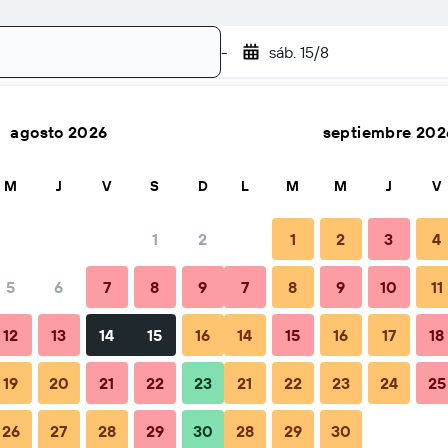
-
sáb. 15/8
agosto 2026
septiembre 202
Buscar
M
J
V
S
D
L
M
M
J
V
1
2
1
2
3
4
cio por noche
5
6
7
8
9
7
8
9
10
11
Total noche
12
13
14
15
16
14
15
16
17
18
$169
19
20
21
22
23
21
22
23
24
25
26
27
28
29
30
28
29
30
$182