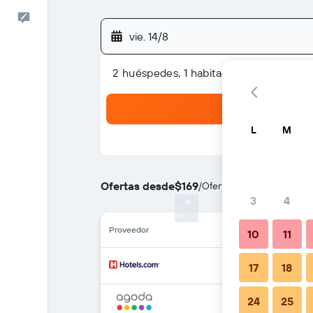
Comentarios
vie. 14/8
2 huéspedes, 1 habitación
L
M
Ofertas desde
$169
/
Oferta más barata de pre
3
4
Proveedor
10
11
17
18
24
25