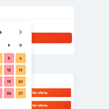
6
S
D
5
6
12
13
19
20
Ver oferta
26
27
Ver oferta