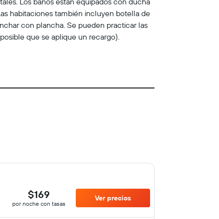
gitales. Los baños están equipados con ducha
Las habitaciones también incluyen botella de
planchar con plancha. Se pueden practicar las
 posible que se aplique un recargo).
$169
Ver precios
por noche con tasas