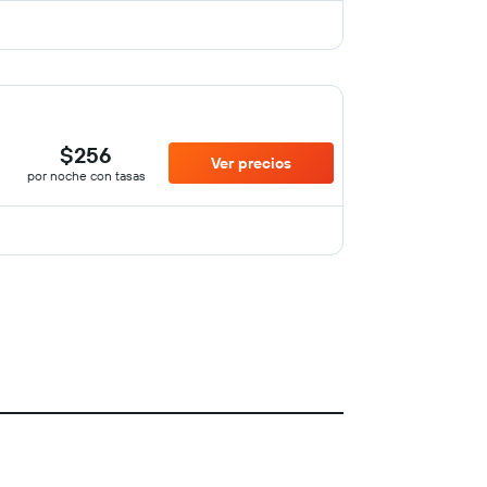
$256
Ver precios
por noche con tasas