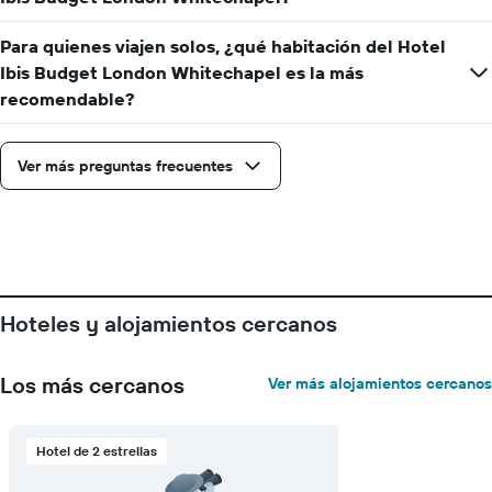
faltan
para
Para quienes viajen solos, ¿qué habitación del Hotel
la
Ibis Budget London Whitechapel es la más
estadía
recomendable?
El
gráfico
muestra
1
Ver más preguntas frecuentes
eje
Y
que
indica
el
precio
promedio
Hoteles y alojamientos cercanos
de
una
habitación
Los más cercanos
Ver más alojamientos cercanos
Hotel de 2 estrellas