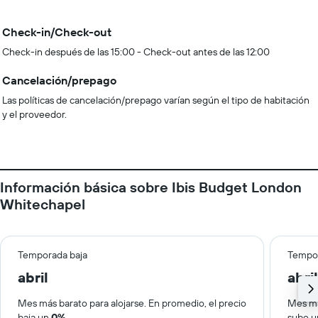
Check-in/Check-out
Check-in después de las 15:00 - Check-out antes de las 12:00
Cancelación/prepago
Las políticas de cancelación/prepago varían según el tipo de habitación
y el proveedor.
Información básica sobre Ibis Budget London
Whitechapel
Temporada baja
Tempor
abril
abril
Mes más barato para alojarse. En promedio, el precio
Mes má
baja un
0%
.
sube 