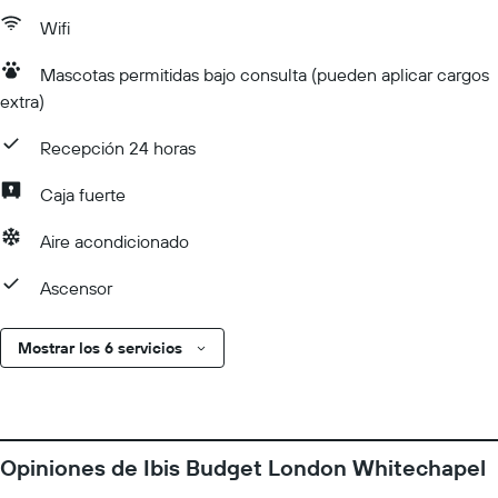
Wifi
Mascotas permitidas bajo consulta (pueden aplicar cargos
extra)
Recepción 24 horas
Caja fuerte
Aire acondicionado
Ascensor
Mostrar los 6 servicios
Opiniones de Ibis Budget London Whitechapel