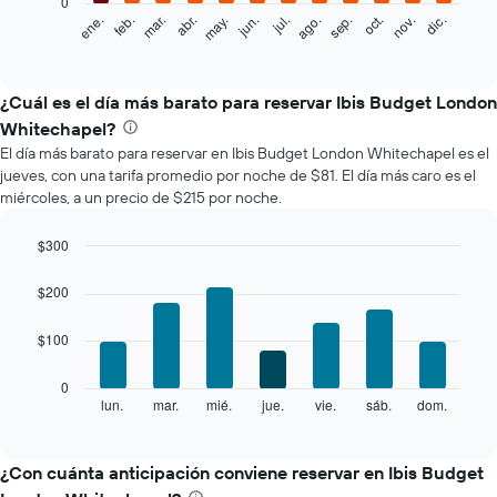
0
El
feb.
may.
ago.
nov.
mar.
jun.
sep.
dic.
ene.
abr.
jul.
oct.
siguiente
End
of
gráfico
interactive
muestra
chart
el
¿Cuál es el día más barato para reservar Ibis Budget London
precio
Whitechapel?
promedio
El día más barato para reservar en Ibis Budget London Whitechapel es el
de
jueves, con una tarifa promedio por noche de $81. El día más caro es el
una
miércoles, a un precio de $215 por noche.
habitación
por
mes
$300
El
Bar
Chart
gráfico
graphic.
chart
$200
with
muestra
7
1
$100
bars.
eje
X
El
0
que
siguiente
lun.
mar.
mié.
jue.
vie.
sáb.
dom.
End
indica
of
gráfico
los
interactive
muestra
chart
meses.
el
¿Con cuánta anticipación conviene reservar en Ibis Budget
El
precio