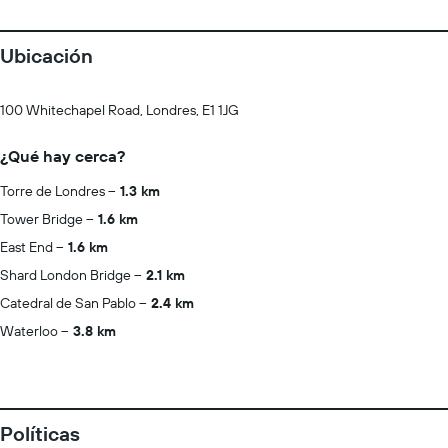
Ubicación
100 Whitechapel Road, Londres, E1 1JG
¿Qué hay cerca?
Torre de Londres
1.3 km
Tower Bridge
1.6 km
East End
1.6 km
Shard London Bridge
2.1 km
Catedral de San Pablo
2.4 km
Waterloo
3.8 km
Políticas