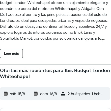
budget London Whitechapel ofrece un alojamiento elegante y
económico cerca del metro en Whitechapel y Aldgate. Con
fácil acceso al centro y las principales atracciones del este de
Londres, es ideal para escapadas urbanas y viajes de negocios.
Disfrute de un desayuno continental fresco y aperitivos 24/7 y
explore lugares de interés cercanos como Brick Lane y
Spitalfields Market, conocidos por su comida callejera, arte,
compras y mercados vintage.
Leer más
Ofertas más recientes para Ibis Budget London
Whitechapel
sáb. 15/8
-
dom. 16/8
2 huéspedes, 1 habitació