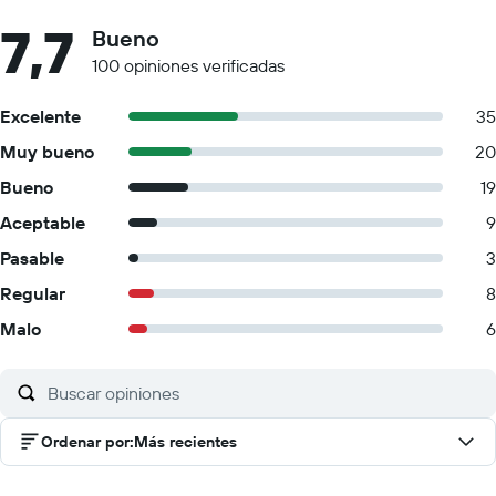
7,7
Bueno
100 opiniones verificadas
Excelente
35
Muy bueno
20
Bueno
19
Aceptable
9
Pasable
3
Regular
8
Malo
6
Ordenar por
:
Más recientes