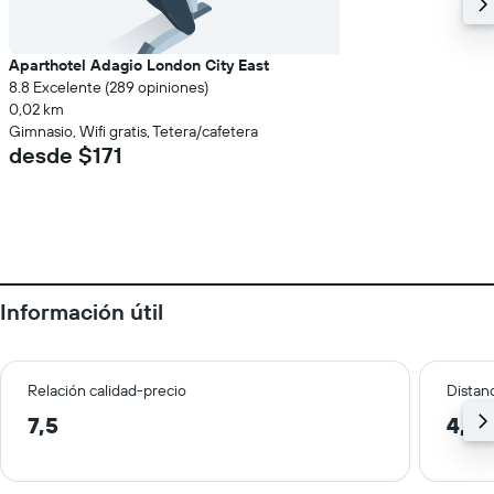
Aparthotel Adagio London City East
8.8 Excelente (289 opiniones)
0,02 km
Gimnasio, Wifi gratis, Tetera/cafetera
desde $171
Información útil
Relación calidad-precio
Distanc
7,5
4,7 