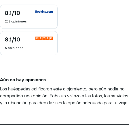
8.1
/10
8.1
de
232 opiniones
10
8.1
/10
8.1
de
6 opiniones
10
Aún no hay opiniones
Los huéspedes calificaron este alojamiento, pero aún nadie ha
compartido una opinión. Echa un vistazo a las fotos, los servicios
y la ubicación para decidir si es la opción adecuada para tu viaje.