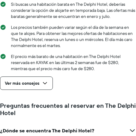
que
fecha
Si buscas una habitación barata en The Delphi Hotel, deberías
indica
de
considerar la opción de alojarte en temporada baja. Las ofertas más
el
la
baratas generalmente se encuentran en enero y julio.
precio
estadía
promedio
El
Los precios también pueden variar según el día de la semana en
de
gráfico
que te alojes. Para obtener las mejores ofertas de habitaciones en
una
muestra
The Delphi Hotel, reserva un lunes o un miércoles. El día más caro
habitación
1
normalmente es el martes.
eje
X
El precio más barato de una habitación en The Delphi Hotel
que
reservada en KAYAK en las últimas 2 semanas fue de $280,
indica
mientras que el precio más caro fue de $280.
la
cantidad
Ver más consejos
de
días
que
faltan
Preguntas frecuentes al reservar en The Delphi
para
Hotel
la
estadía
El
¿Dónde se encuentra The Delphi Hotel?
gráfico