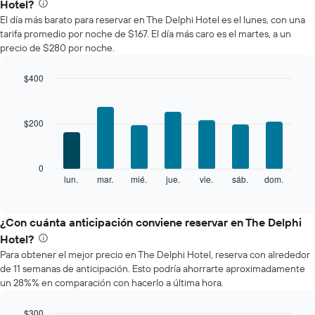
Hotel?
promedio
El día más barato para reservar en The Delphi Hotel es el lunes, con una
de
tarifa promedio por noche de $167. El día más caro es el martes, a un
una
precio de $280 por noche.
habitación
por
mes
$400
El
Bar
Chart
gráfico
graphic.
chart
with
muestra
$200
7
1
bars.
eje
X
El
0
que
siguiente
lun.
mar.
mié.
jue.
vie.
sáb.
dom.
End
indica
of
gráfico
los
interactive
muestra
chart
meses.
el
¿Con cuánta anticipación conviene reservar en The Delphi
El
precio
gráfico
Hotel?
promedio
muestra
Para obtener el mejor precio en The Delphi Hotel, reserva con alrededor
de
1
de 11 semanas de anticipación. Esto podría ahorrarte aproximadamente
una
eje
un 28%% en comparación con hacerlo a última hora.
habitación
Y
por
que
cada
$300