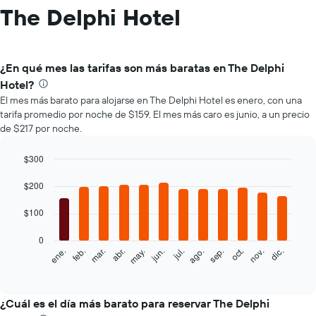
The Delphi Hotel
¿En qué mes las tarifas son más baratas en The Delphi
Hotel?
El mes más barato para alojarse en The Delphi Hotel es enero, con una
tarifa promedio por noche de $159. El mes más caro es junio, a un precio
de $217 por noche.
$300
Bar
Chart
graphic.
$200
chart
with
12
$100
bars.
0
El
feb.
may.
ago.
nov.
mar.
jun.
sep.
dic.
ene.
abr.
jul.
oct.
siguiente
End
of
gráfico
interactive
muestra
chart
el
¿Cuál es el día más barato para reservar The Delphi
precio