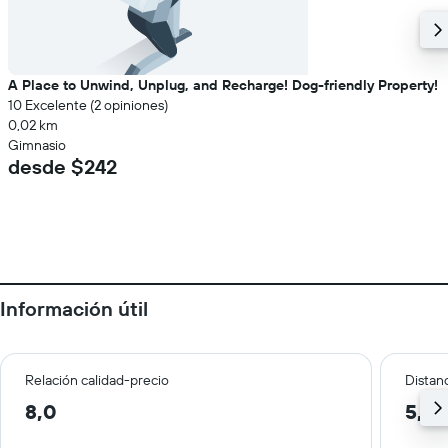
A Place to Unwind, Unplug, and Recharge! Dog-friendly Property!
10 Excelente (2 opiniones)
0,02 km
Gimnasio
desde $242
Información útil
Relación calidad-precio
Distanc
8,0
5,4 