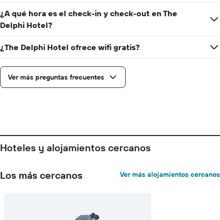
muestra
1
¿A qué hora es el check-in y check-out en The
eje
Delphi Hotel?
Y
que
¿The Delphi Hotel ofrece wifi gratis?
indica
el
precio
promedio
Ver más preguntas frecuentes
de
una
habitación
Hoteles y alojamientos cercanos
Los más cercanos
Ver más alojamientos cercanos