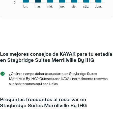
El
0
que
siguiente
lun.
mar.
mié.
jue.
vie.
sáb.
dom.
End
indica
of
gráfico
los
interactive
muestra
chart
meses.
el
El
precio
gráfico
promedio
muestra
de
1
una
eje
habitación
Y
por
que
Los mejores consejos de KAYAK para tu estadía
cada
indica
día
en Staybridge Suites Merrillville By IHG
el
de
precio
la
promedio
semana
¿Cuánto tiempo deberías quedarte en Staybridge Suites
de
El
Merrillville By IHG? Quienes usan KAYAK normalmente reservan
una
gráfico
sus habitaciones aquí por 4 días.
habitación
muestra
1
eje
Preguntas frecuentes al reservar en
X
Staybridge Suites Merrillville By IHG
que
indica