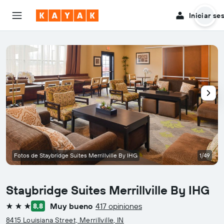
Iniciar se
Fotos de Staybridge Suites Merrillville By IHG
1/49
Staybridge Suites Merrillville By IHG
Muy bueno
417 opiniones
8,8
3 estrellas
8415 Louisiana Street, Merrillville, IN