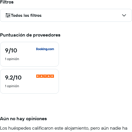
Filtros
Todos los filtros
Puntuación de proveedores
9
/10
9
de
1 opinión
10
9.2
/10
9.2
de
1 opinión
10
Aún no hay opiniones
Los huéspedes calificaron este alojamiento, pero aún nadie ha