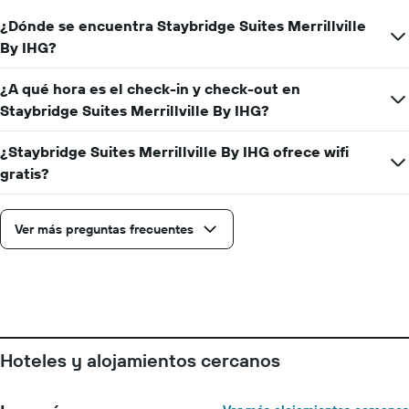
los
¿Dónde se encuentra Staybridge Suites Merrillville
días
de
By IHG?
la
semana.
¿A qué hora es el check-in y check-out en
El
Staybridge Suites Merrillville By IHG?
gráfico
muestra
1
¿Staybridge Suites Merrillville By IHG ofrece wifi
eje
gratis?
Y
que
indica
Ver más preguntas frecuentes
el
precio
promedio
de
una
habitación
Hoteles y alojamientos cercanos