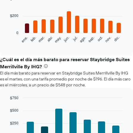
Bar
Chart
graphic.
chart
with
$200
12
bars.
0
El
feb.
may.
ago.
nov.
mar.
jun.
sep.
dic.
ene.
abr.
jul.
oct.
siguiente
End
of
gráfico
interactive
muestra
chart
el
¿Cuál es el día más barato para reservar Staybridge Suites
precio
Merrillville By IHG?
promedio
El día más barato para reservar en Staybridge Suites Merrillville By IHG
de
es el martes, con una tarifa promedio por noche de $196. El día más caro
una
es el miércoles, a un precio de $548 por noche.
habitación
por
mes
$750
El
Bar
Chart
gráfico
graphic.
chart
$500
with
muestra
7
1
$250
bars.
eje
X