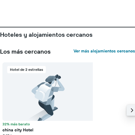
indica
el
precio
promedio
de
una
Hoteles y alojamientos cercanos
habitación
Los más cercanos
Ver más alojamientos cercanos
Hotel de 2 estrellas
32% más barato
china city Hotel