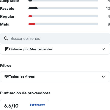
Aceptable
4
Pasable
10
Regular
4
Malo
8
Ordenar por
:
Más recientes
Filtros
Todos los filtros
Puntuación de proveedores
6.6
/10
6.6
de