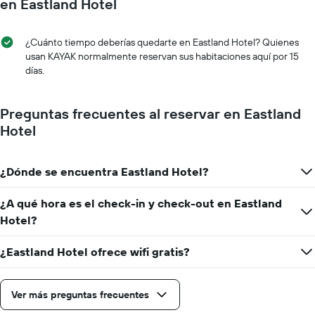
día
en Eastland Hotel
indica
de
el
la
precio
semana
¿Cuánto tiempo deberías quedarte en Eastland Hotel? Quienes
promedio
El
usan KAYAK normalmente reservan sus habitaciones aquí por 15
de
gráfico
días.
una
muestra
habitación
1
eje
Preguntas frecuentes al reservar en Eastland
X
Hotel
que
indica
los
¿Dónde se encuentra Eastland Hotel?
días
de
la
¿A qué hora es el check-in y check-out en Eastland
semana.
Hotel?
El
gráfico
¿Eastland Hotel ofrece wifi gratis?
muestra
1
eje
Y
Ver más preguntas frecuentes
que