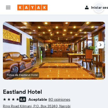
Iniciar se
Fotos de Eastland Hotel
1/27
Eastland Hotel
Aceptable
80 opiniones
6,6
4 estrellas
Ring Road Kilimani, P.O. Box 35240, Nairobi