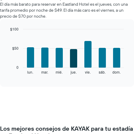
precio
El día más barato para reservar en Eastland Hotel es el jueves, con una
promedio
tarifa promedio por noche de $49. El día más caro es el viernes, a un
de
precio de $70 por noche.
una
habitación
$100
por
Bar
mes
Chart
graphic.
chart
El
with
gráfico
$50
7
muestra
bars.
1
eje
El
0
X
siguiente
lun.
mar.
mié.
jue.
vie.
sáb.
dom.
End
que
of
gráfico
interactive
indica
muestra
chart
los
el
meses.
precio
El
promedio
gráfico
de
muestra
una
1
habitación
eje
por
Y
Los mejores consejos de KAYAK para tu estadía
cada
que