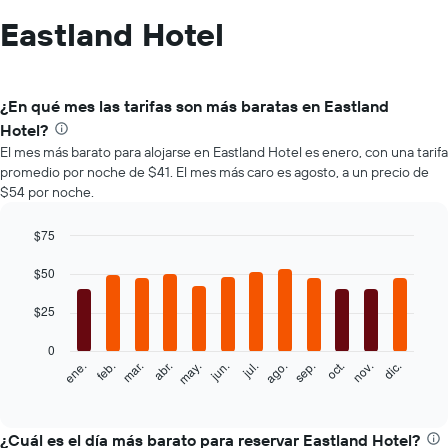
Eastland Hotel
¿En qué mes las tarifas son más baratas en Eastland
Hotel?
El mes más barato para alojarse en Eastland Hotel es enero, con una tarifa
promedio por noche de $41. El mes más caro es agosto, a un precio de
$54 por noche.
$75
Bar
Chart
graphic.
$50
chart
with
12
$25
bars.
0
El
feb.
may.
ago.
nov.
ene.
abr.
jul.
oct.
mar.
jun.
sep.
dic.
siguiente
End
of
gráfico
interactive
muestra
chart
el
¿Cuál es el día más barato para reservar Eastland Hotel?