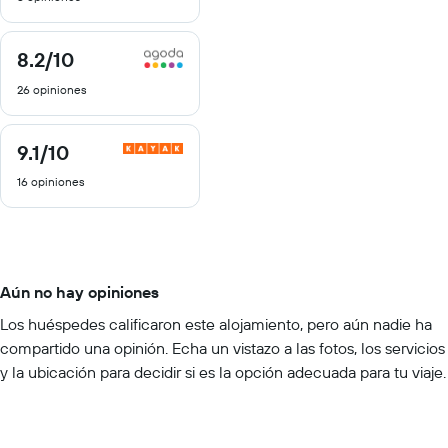
8.2
/10
8.2
de
26 opiniones
10
9.1
/10
9.1
de
16 opiniones
10
Aún no hay opiniones
Los huéspedes calificaron este alojamiento, pero aún nadie ha
compartido una opinión. Echa un vistazo a las fotos, los servicios
y la ubicación para decidir si es la opción adecuada para tu viaje.