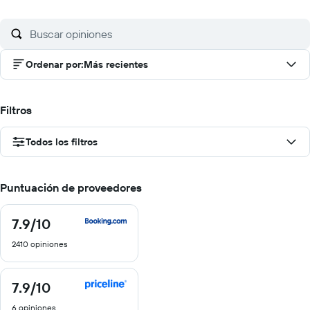
Ordenar por
:
Más recientes
Filtros
Todos los filtros
Puntuación de proveedores
7.9
/10
7.9
de
2410 opiniones
10
7.9
/10
7.9
de
6 opiniones
10