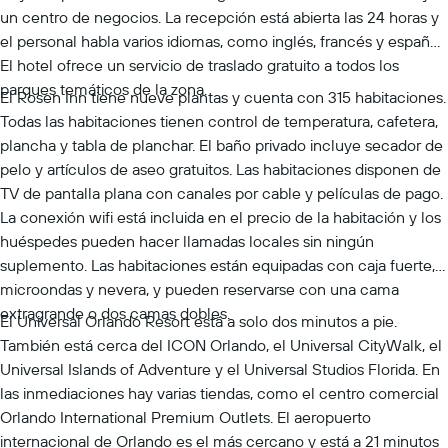
un centro de negocios. La recepción está abierta las 24 horas y
el personal habla varios idiomas, como inglés, francés y español.
El hotel ofrece un servicio de traslado gratuito a todos los
parques temáticos de la zona.
El Rosen Inn tiene nueve plantas y cuenta con 315 habitaciones.
Todas las habitaciones tienen control de temperatura, cafetera,
plancha y tabla de planchar. El baño privado incluye secador de
pelo y artículos de aseo gratuitos. Las habitaciones disponen de
TV de pantalla plana con canales por cable y películas de pago.
La conexión wifi está incluida en el precio de la habitación y los
huéspedes pueden hacer llamadas locales sin ningún
suplemento. Las habitaciones están equipadas con caja fuerte,
microondas y nevera, y pueden reservarse con una cama
extragrande o dos camas dobles.
El Universal Orlando Resort está a solo dos minutos a pie.
También está cerca del ICON Orlando, el Universal CityWalk, el
Universal Islands of Adventure y el Universal Studios Florida. En
las inmediaciones hay varias tiendas, como el centro comercial
Orlando International Premium Outlets. El aeropuerto
internacional de Orlando es el más cercano y está a 21 minutos