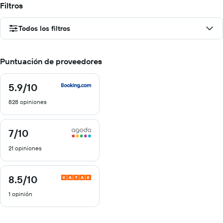
Filtros
Todos los filtros
Puntuación de proveedores
5.9
/10
5.9
de
828 opiniones
10
7
/10
7
de
21 opiniones
10
8.5
/10
8.5
de
1 opinión
10