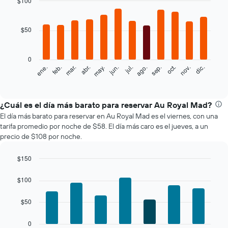
$100
Bar
Chart
graphic.
chart
with
$50
12
bars.
0
El
feb.
may.
ago.
nov.
mar.
jun.
sep.
dic.
ene.
abr.
jul.
oct.
siguiente
End
of
gráfico
interactive
muestra
chart
el
¿Cuál es el día más barato para reservar Au Royal Mad?
precio
El día más barato para reservar en Au Royal Mad es el viernes, con una
promedio
tarifa promedio por noche de $58. El día más caro es el jueves, a un
de
precio de $108 por noche.
una
habitación
$150
por
Bar
mes
Chart
graphic.
chart
El
$100
with
gráfico
7
muestra
$50
bars.
1
eje
El
0