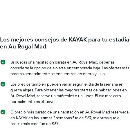
el
días
precio
de
de
la
una
semana.
habitación
El
a
gráfico
medida
muestra
Los mejores consejos de KAYAK para tu estadía
que
1
se
en Au Royal Mad
eje
acerca
Y
la
que
fecha
Si buscas una habitación barata en Au Royal Mad, deberías
indica
de
considerar la opción de alojarte en temporada baja. Las ofertas más
el
la
baratas generalmente se encuentran en enero y julio.
precio
estadía
promedio
El
Los precios también pueden variar según el día de la semana en
de
gráfico
que te alojes. Para obtener las mejores ofertas de habitaciones en
una
muestra
Au Royal Mad, reserva un miércoles o un lunes. El día más caro
habitación
1
normalmente es el jueves.
eje
X
El precio más barato de una habitación en Au Royal Mad reservada
que
en KAYAK en las últimas 2 semanas fue de $67, mientras que el
indica
precio más caro fue de $67.
la