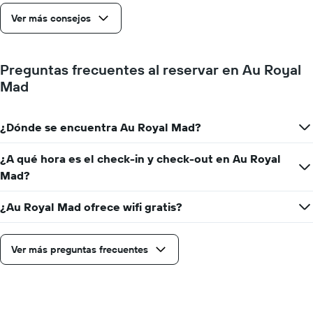
cantidad
Ver más consejos
de
días
que
faltan
Preguntas frecuentes al reservar en Au Royal
para
Mad
la
estadía
El
¿Dónde se encuentra Au Royal Mad?
gráfico
muestra
1
¿A qué hora es el check-in y check-out en Au Royal
eje
Mad?
Y
que
¿Au Royal Mad ofrece wifi gratis?
indica
el
precio
promedio
Ver más preguntas frecuentes
de
una
habitación