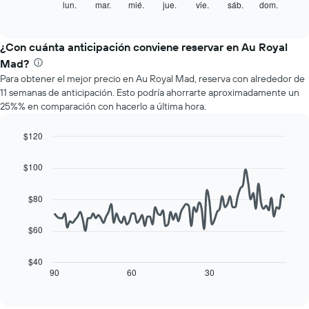
X
siguiente
lun.
mar.
mié.
jue.
vie.
sáb.
dom.
End
que
of
gráfico
interactive
indica
muestra
chart
los
el
¿Con cuánta anticipación conviene reservar en Au Royal
meses.
precio
Mad?
El
promedio
gráfico
Para obtener el mejor precio en Au Royal Mad, reserva con alrededor de
de
muestra
11 semanas de anticipación. Esto podría ahorrarte aproximadamente un
una
1
25%% en comparación con hacerlo a última hora.
habitación
eje
por
Y
cada
$120
que
día
Line
Chart
indica
de
graphic.
chart
$100
el
with
la
precio
90
semana
data
promedio
$80
El
points.
de
gráfico
una
muestra
$60
El
habitación
1
siguiente
eje
cuadro
$40
X
muestra
90
60
30
End
que
of
cómo
interactive
indica
varía
chart
los