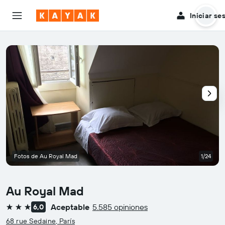
Iniciar se
Fotos de Au Royal Mad
1/24
Au Royal Mad
Aceptable
5.585 opiniones
6,0
3 estrellas
68 rue Sedaine, París