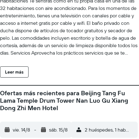
Habitaciones Te sentirás como en tu propia casa en una de las
32 habitaciones con aire acondicionado. Para los momentos de
entretenimiento, tienes una televisión con canales por cable y
acceso a internet gratis por cable y wifi. El baño privado con
ducha dispone de artículos de tocador gratuitos y secador de
pelo. Las comodidades incluyen escritorio y botella de agua de
cortesía, además de un servicio de limpieza disponible todos los
días. Servicios Aprovecha los prácticos servicios que se te
ofrecen, como acceso a internet por wifi gratuito o servicios de
concierge. Ubicación del establecimiento Al reservar tu estadía
Leer más
en Chinese Culture Holiday Hotel Nanluoguxiang, en la zona de
Dongcheng, en Pekín, te encontrarás a cinco minutos en auto
de Ciudad Prohibida y Calle Wangfujing. Hospédate en este
Ofertas más recientes para Beijing Tang Fu
hotel y estarás a 4,9 km de Plaza de Tiananmen, así como a 5,1
Lama Temple Drum Tower Nan Luo Gu Xiang
km de Sanlitun. Para Comer En Chinese Culture Holiday Hotel
Dong Zhi Men Hotel
Nanluoguxiang tienes un restaurante a tu disposición para
comer algo. Check-In El Checkin empieza a las 14:00 La Edad
minima de Checkin 18 Puede aplicarse un cargo por cada
vie. 14/8
-
sáb. 15/8
2 huéspedes, 1 habitació
persona adicional, según la política del establecimiento. Es