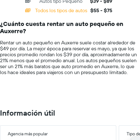
Autos tipo Pequeño
$39 - $89
displaying
barato
categories.
Todos los tipos de autos
$55 - $75
de
Range:
un
14
auto
¿Cuánto cuesta rentar un auto pequeño en
categories.
de
Auxerre?
The
renta
chart
por
Rentar un auto pequeño en Auxerre suele costar alrededor de
has
empresa.
$49 por día. La mejor época para reservar es mayo, ya que los
1
precios promedio rondan los $39 por día, aproximadamente un
Y
21% menos que el promedio anual. Los autos pequeños suelen
axis
ser un 21% más baratos que auto promedio en Auxerre, lo que
displaying
los hace ideales para viajeros con un presupuesto limitado.
values.
Range:
0
to
100.
Información útil
Agencia más popular
Tipo d