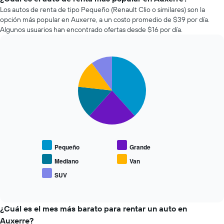
que
renta
Los autos de renta de tipo Pequeño (Renault Clio o similares) son la
indica
de
la
opción más popular en Auxerre, a un costo promedio de $39 por día.
autos
cantidad
Algunos usuarios han encontrado ofertas desde $16 por día.
más
de
económicas
días
de
previos
Pie
Chart
las
a
graphic.
chart
últimas
la
with
72
reserva.
5
horas.
slices.
El
El
gráfico
gráfico
El
muestra
muestra
siguiente
1
1
gráfico
eje
eje
muestra
Y
Pequeño
Grande
X
el
que
que
precio
Mediano
Van
indica
indica
promedio
el
SUV
las
End
de
precio
of
4
los
promedio
interactive
empresas
tipos
chart
de
más
de
¿Cuál es el mes más barato para rentar un auto en
un
baratas
autos
auto
Auxerre?