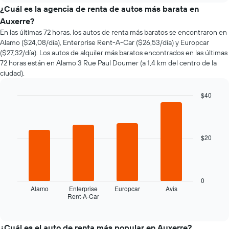
el
¿Cuál es la agencia de renta de autos más barata en
precio
Auxerre?
de
En las últimas 72 horas, los autos de renta más baratos se encontraron en
un
Alamo ($24,08/día), Enterprise Rent-A-Car ($26,53/día) y Europcar
auto
($27,32/día). Los autos de alquiler más baratos encontrados en las últimas
de
72 horas están en Alamo 3 Rue Paul Doumer (a 1,4 km del centro de la
renta
ciudad).
a
medida
que
$40
se
Bar
Chart
acerca
graphic.
chart
la
with
4
fecha
$20
bars.
de
la
El
reserva.
siguiente
El
gráfico
0
gráfico
muestra
Alamo
Enterprise
Europcar
Avis
muestra
Rent-A-Car
las
End
1
of
cuatro
eje
interactive
empresas
chart
X
de
¿Cuál es el auto de renta más popular en Auxerre?