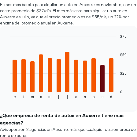
de
más
de
El mes más barato para alquilar un auto en Auxerre es noviembre, con un
renta
populares.
renta.
costo promedio de $37/día. El mes más caro para alquilar un auto en
de
Auxerre es julio, ya que el precio promedio es de $55/día, un 22% por
autos
encima del promedio anual en Auxerre.
El
gráfico
muestra
$75
1
Bar
Chart
eje
graphic.
chart
with
Y
$50
12
que
bars.
indica
el
$25
El
precio
siguiente
más
gráfico
barato
muestra
0
de
e
f
m
a
m
j
j
a
s
o
n
d
el
End
un
of
precio
interactive
auto
promedio
chart
de
de
¿Qué empresa de renta de autos en Auxerre tiene más
renta
un
agencias?
por
auto
empresa.
Avis opera en 2 agencias en Auxerre, más que cualquier otra empresa de
de
renta de autos.