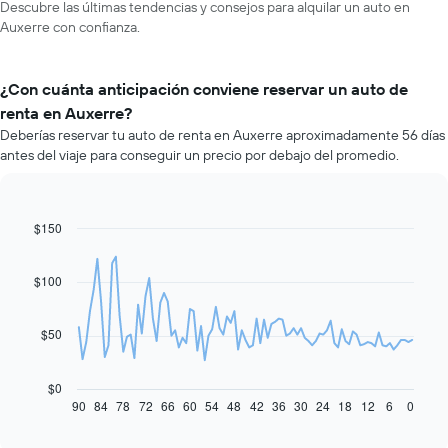
Descubre las últimas tendencias y consejos para alquilar un auto en
Auxerre con confianza.
¿Con cuánta anticipación conviene reservar un auto de
renta en Auxerre?
Deberías reservar tu auto de renta en Auxerre aproximadamente 56 días
antes del viaje para conseguir un precio por debajo del promedio.
$150
Line
Chart
graphic.
chart
with
91
$100
data
points.
$50
El
siguiente
gráfico
$0
muestra
90
84
78
72
66
60
54
48
42
36
30
24
18
12
6
0
End
of
cómo
interactive
varía
chart