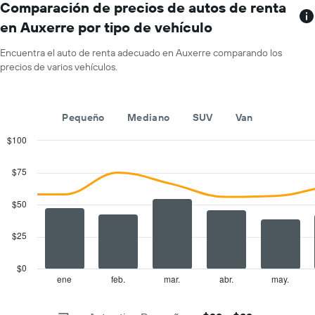
gráfico
Comparación de precios de autos de renta
precio
muestra
promedio
en Auxerre por tipo de vehículo
1
de
eje
un
Encuentra el auto de renta adecuado en Auxerre comparando los
X
auto
precios de varios vehículos.
que
de
indica
renta
las
por
empresas
día.
Pequeño
Mediano
SUV
Van
de
renta
$100
de
Combination
Chart
autos.
graphic.
chart
$75
with
El
2
gráfico
data
$50
muestra
series.
1
eje
$25
The
Y
chart
que
has
$0
indica
1
ene
feb.
mar.
abr.
may.
End
el
of
X
precio
interactive
axis
chart
más