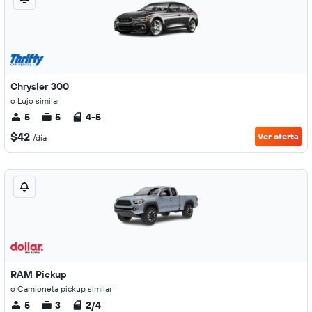
Chrysler 300
o Lujo similar
5
5
4-5
$42
Ver oferta
/día
RAM Pickup
o Camioneta pickup similar
5
3
2/4