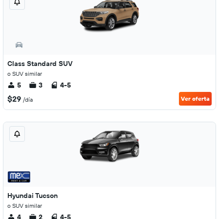
Class Standard SUV
o SUV similar
5
3
4-5
$29
Ver oferta
/día
Hyundai Tucson
o SUV similar
4
2
4-5