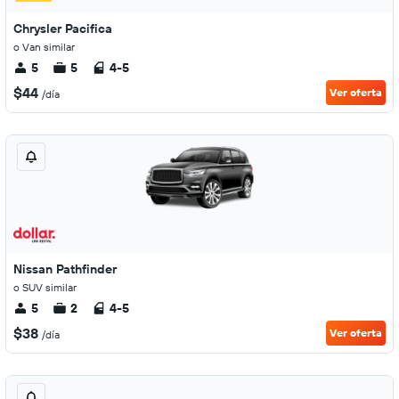
Chrysler Pacifica
o Van similar
5
5
4-5
$44
Ver oferta
/día
Nissan Pathfinder
o SUV similar
5
2
4-5
$38
Ver oferta
/día