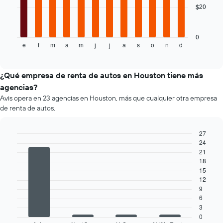
el
$20
El
precio
siguiente
más
gráfico
barato
muestra
0
de
e
f
m
a
m
j
j
a
s
o
n
d
el
End
un
of
precio
interactive
auto
promedio
chart
de
de
¿Qué empresa de renta de autos en Houston tiene más
renta
un
agencias?
por
auto
empresa.
Avis opera en 23 agencias en Houston, más que cualquier otra empresa
de
de renta de autos.
renta
por
mes.
27
El
24
Bar
Chart
gráfico
graphic.
21
chart
muestra
with
18
4
1
15
bars.
eje
12
X
9
El
que
6
siguiente
indica
3
gráfico
los
0