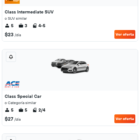
Class Intermediate SUV
o SUV similar
5
3
4-5
$23
Ver oferta
/día
Class Special Car
o Categoría similar
5
5
2/4
$27
Ver oferta
/día