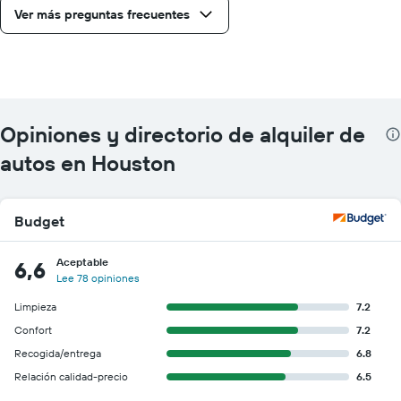
Ver más preguntas frecuentes
Opiniones y directorio de alquiler de
autos en Houston
Budget
Aceptable
6,6
Lee 78 opiniones
Limpieza
7.2
Confort
7.2
Recogida/entrega
6.8
Relación calidad-precio
6.5