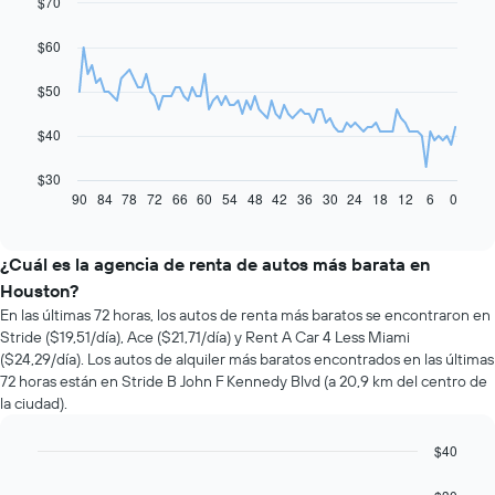
$70
Line
Chart
graphic.
chart
with
$60
91
data
$50
points.
El
$40
siguiente
gráfico
$30
muestra
90
84
78
72
66
60
54
48
42
36
30
24
18
12
6
0
End
of
cómo
interactive
varía
chart
el
¿Cuál es la agencia de renta de autos más barata en
precio
Houston?
de
En las últimas 72 horas, los autos de renta más baratos se encontraron en
un
Stride ($19,51/día), Ace ($21,71/día) y Rent A Car 4 Less Miami
auto
($24,29/día). Los autos de alquiler más baratos encontrados en las últimas
de
72 horas están en Stride B John F Kennedy Blvd (a 20,9 km del centro de
renta
la ciudad).
a
medida
que
$40
se
Bar
Chart
acerca
graphic.
chart