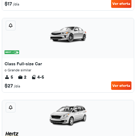
$17
Ver oferta
/día
Class Full-size Car
o Grande similar
5
2
4-5
$27
Ver oferta
/día