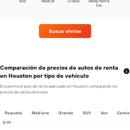
muestra
Avis
NextCar
U-Save
Ability Rent a
meses
Car
las
End
del
of
cuatro
año.
interactive
empresas
chart
El
de
gráfico
renta
muestra
Buscar ofertas
de
1
autos
eje
con
Y
más
que
sucursales.
indica
El
el
gráfico
Comparación de precios de autos de renta
precio
muestra
promedio
en Houston por tipo de vehículo
1
de
eje
un
Encuentra el auto de renta adecuado en Houston comparando los
X
auto
precios de varios vehículos.
que
de
indica
renta
las
por
empresas
día.
Pequeño
Mediano
Grande
SUV
Van
Camio
de
renta
$100
de
Combination
Chart