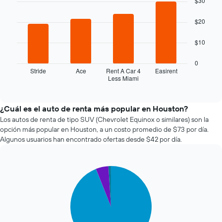
$30
la
with
4
fecha
$20
bars.
de
la
El
$10
reserva.
siguiente
El
gráfico
0
gráfico
muestra
Stride
Ace
Rent A Car 4
Easirent
muestra
Less Miami
las
End
1
of
cuatro
eje
interactive
empresas
chart
X
de
¿Cuál es el auto de renta más popular en Houston?
que
renta
Los autos de renta de tipo SUV (Chevrolet Equinox o similares) son la
indica
de
la
opción más popular en Houston, a un costo promedio de $73 por día.
autos
cantidad
Algunos usuarios han encontrado ofertas desde $42 por día.
más
de
económicas
días
de
previos
Pie
Chart
las
a
graphic.
chart
últimas
la
with
72
reserva.
3
horas.
slices.
El
El
gráfico
gráfico