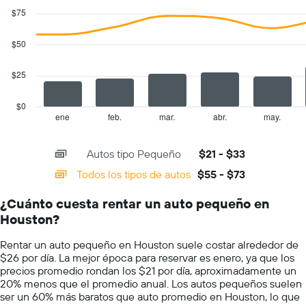
autos.
graphic.
chart
$75
with
El
2
gráfico
data
$50
muestra
series.
1
eje
$25
The
Y
chart
que
has
$0
indica
1
ene
feb.
mar.
abr.
may.
End
el
of
X
precio
interactive
axis
chart
más
Autos tipo Pequeño
$21 - $33
displaying
barato
categories.
Todos los tipos de autos
$55 - $73
de
Range:
un
14
auto
¿Cuánto cuesta rentar un auto pequeño en
categories.
de
Houston?
The
renta
chart
por
Rentar un auto pequeño en Houston suele costar alrededor de
has
empresa.
$26 por día. La mejor época para reservar es enero, ya que los
1
precios promedio rondan los $21 por día, aproximadamente un
Y
20% menos que el promedio anual. Los autos pequeños suelen
axis
ser un 60% más baratos que auto promedio en Houston, lo que
displaying