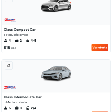
Class Compact Car
o Pequeño similar
4
2
4-5
$18
Ver oferta
/día
Class Intermediate Car
o Mediano similar
5
3
2/4