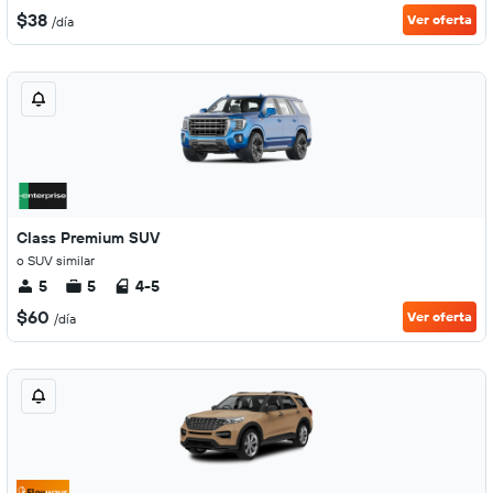
$38
Ver oferta
/día
Class Premium SUV
o SUV similar
5
5
4-5
$60
Ver oferta
/día