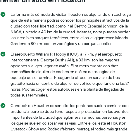
La forma más cómoda de visitar Houston es alquilando un coche, ya
que de esta manera podrás conocer los principales atractivos de la
ciudad con total libertad, como ir al Centro Espacial Johnson, de la
NASA, ubicado a 40 km de la ciudad. Además, no te puedes perder
los increíbles parques temáticos, entre ellos, el gigantesco Moody
Gardens, a 80 km, con un zoológico y un parque acuático.
El aeropuerto William P. Hooby (HOU), a 17 km, y el aeropuerto
intercontinental George Bush (IAH), a 33 km, son las mejores
opciones si eliges llegar en avión. El primero cuenta con diez
compañías de alquiler de coches en el área de recogida de
equipaje de su terminal. El segundo ofrece un servicio de bus
gratuito hacia un centro de alquiler de vehículo que funciona las 24
horas. Podrás coger estos autobuses en la planta de llegadas de
todas sus terminales.
Conducir en Houston es sencillo: los peatones suelen caminar con
prudencia, pero se debe tener especial precaución en los eventos
importantes de la ciudad que aglomeran a muchas personas y en
los que se suelen colapsar varias vías. Entre ellos, está el Houston
Livestock Show and Rodeo (febrero-marzo), el rodeo más grande