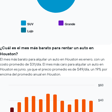
El
muestra
muestra
siguiente
1
1
gráfico
eje
eje
muestra
Y
X
el
que
que
precio
SUV
Grande
indica
indica
promedio
el
Lujo
las
End
de
precio
of
4
los
promedio
interactive
empresas
tipos
chart
de
más
de
¿Cuál es el mes más barato para rentar un auto en
un
baratas
autos
auto
Houston?
de
más
de
El mes más barato para alquilar un auto en Houston es enero, con un
renta
populares.
renta.
costo promedio de $31/día. El mes más caro para alquilar un auto en
de
Houston es junio, ya que el precio promedio es de $49/día, un 19% por
autos
encima del promedio anual en Houston.
El
gráfico
muestra
$60
1
Bar
Chart
eje
graphic.
chart
with
Y
$40
12
que
bars.
indica