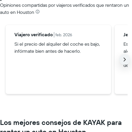
Opiniones compartidas por viajeros verificados que rentaron un
auto en Houston
Viajero verificado
Jeff
feb. 2026
Si el precio del alquiler del coche es bajo,
Es m
infórmate bien antes de hacerlo.
alq
viaj
de 
Los mejores consejos de KAYAK para
rentar un auto en Houston