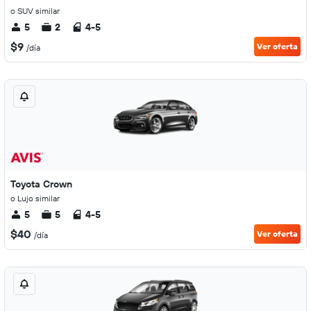
o SUV similar
5
2
4-5
$9
Ver oferta
/día
Toyota Crown
o Lujo similar
5
5
4-5
$40
Ver oferta
/día