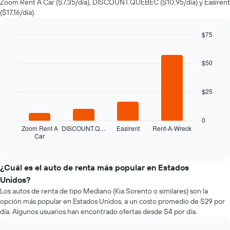
Zoom Rent A Car ($7,35/día), DISCOUNT.QUEBEC ($10,95/día) y Easirent
auto
($17,16/día).
de
renta
a
$75
medida
Bar
Chart
que
graphic.
chart
with
$50
se
4
acerca
bars.
la
$25
fecha
El
de
siguiente
la
gráfico
0
reserva.
muestra
Zoom Rent A
DISCOUNT.Q…
Easirent
Rent-A-Wreck
El
Car
las
End
gráfico
of
cuatro
interactive
muestra
empresas
chart
1
de
¿Cuál es el auto de renta más popular en Estados
eje
renta
Unidos?
X
de
que
Los autos de renta de tipo Mediano (Kia Sorento o similares) son la
autos
indica
opción más popular en Estados Unidos, a un costo promedio de $29 por
más
la
día. Algunos usuarios han encontrado ofertas desde $4 por día.
económicas
cantidad
de
de