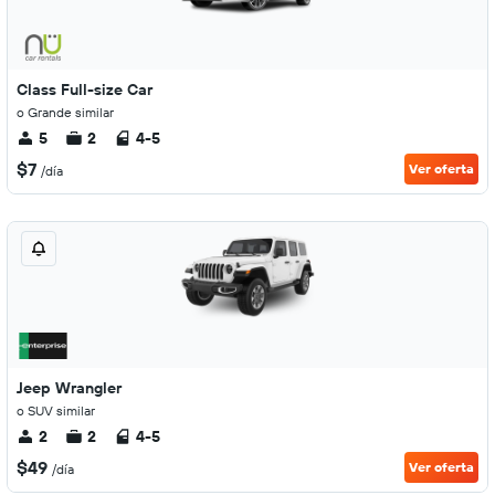
Class Full-size Car
o Grande similar
5
2
4-5
$7
Ver oferta
/día
Jeep Wrangler
o SUV similar
2
2
4-5
$49
Ver oferta
/día