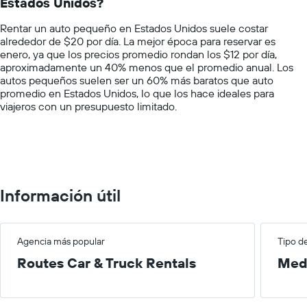
Estados Unidos?
The
renta
chart
por
Rentar un auto pequeño en Estados Unidos suele costar
has
empresa.
alrededor de $20 por día. La mejor época para reservar es
1
enero, ya que los precios promedio rondan los $12 por día,
Y
aproximadamente un 40% menos que el promedio anual. Los
axis
autos pequeños suelen ser un 60% más baratos que auto
displaying
promedio en Estados Unidos, lo que los hace ideales para
values.
viajeros con un presupuesto limitado.
Range:
0
to
75.
Información útil
Agencia más popular
Tipo d
Routes Car & Truck Rentals
Med