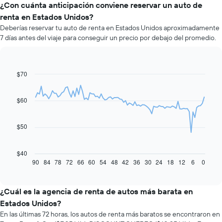
¿Con cuánta anticipación conviene reservar un auto de
renta en Estados Unidos?
Deberías reservar tu auto de renta en Estados Unidos aproximadamente
7 días antes del viaje para conseguir un precio por debajo del promedio.
$70
Line
Chart
graphic.
chart
with
91
$60
data
points.
$50
El
siguiente
gráfico
$40
muestra
90
84
78
72
66
60
54
48
42
36
30
24
18
12
6
0
End
of
cómo
interactive
varía
chart
el
¿Cuál es la agencia de renta de autos más barata en
precio
Estados Unidos?
de
En las últimas 72 horas, los autos de renta más baratos se encontraron en
un