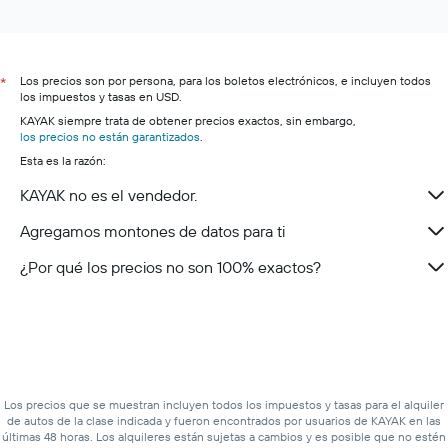
Renta de autos en Filadelfia
Renta de autos en Austin
Los precios son por persona, para los boletos electrónicos, e incluyen todos
Renta de autos en San Diego
*
los impuestos y tasas en USD.
Renta de autos en Cayos de la Florida
KAYAK siempre trata de obtener precios exactos, sin embargo,
los precios no están garantizados
Renta de autos en Lago Tahoe
.
Esta es la razón:
Renta de autos en Long Island
KAYAK no es el vendedor.
Renta de autos en Silicon Valley
Renta de autos en Valle de Napa
Agregamos montones de datos para ti
Renta de autos en Cabo Cod
¿Por qué los precios no son 100% exactos?
Renta de autos en Montañas de Catskill
Renta de autos en Condado de Orange
Renta de autos en Parque Nacional de Yellowstone
Renta de autos en Parque Adirondack
Renta de autos en Gran Cañón
Los precios que se muestran incluyen todos los impuestos y tasas para el alquiler
Renta de autos en Parque Nacional de Yosemite
de autos de la clase indicada y fueron encontrados por usuarios de KAYAK en las
últimas 48 horas. Los alquileres están sujetas a cambios y es posible que no estén
Renta de autos en Outer Banks