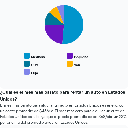
las
días
últimas
Pie
Chart
previos
graphic.
chart
72
a
with
horas.
la
5
El
reserva.
slices.
gráfico
El
muestra
gráfico
El
1
muestra
siguiente
eje
1
gráfico
X
eje
muestra
que
Mediano
Pequeño
Y
el
indica
que
precio
SUV
Van
las
indica
promedio
Lujo
4
End
el
de
empresas
of
precio
los
interactive
más
promedio
tipos
chart
baratas
de
de
¿Cuál es el mes más barato para rentar un auto en Estados
de
un
autos
Unidos?
renta
auto
más
El mes más barato para alquilar un auto en Estados Unidos es enero, con
de
de
populares.
un costo promedio de $45/día. El mes más caro para alquilar un auto en
autos
renta.
El
Estados Unidos es julio, ya que el precio promedio es de $68/día, un 23%
gráfico
por encima del promedio anual en Estados Unidos.
muestra