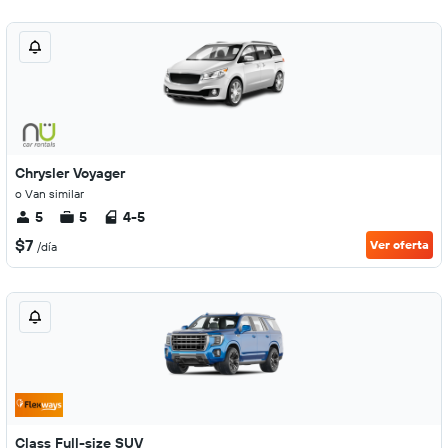
Chrysler Voyager
o Van similar
5
5
4-5
$7
Ver oferta
/día
Class Full-size SUV