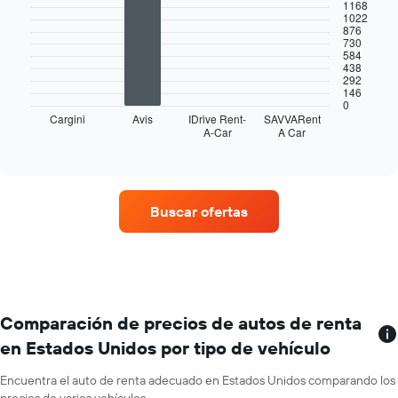
muestra
with
1168
1022
4
1
876
bars.
eje
730
X
584
El
438
que
292
siguiente
indica
146
gráfico
los
0
muestra
Cargini
Avis
IDrive Rent-
SAVVARent
meses
A-Car
A Car
las
End
del
of
cuatro
año.
interactive
empresas
chart
El
de
gráfico
renta
muestra
Buscar ofertas
de
1
autos
eje
con
Y
más
que
sucursales.
indica
El
el
gráfico
Comparación de precios de autos de renta
precio
muestra
promedio
en Estados Unidos por tipo de vehículo
1
de
eje
un
Encuentra el auto de renta adecuado en Estados Unidos comparando los
X
auto