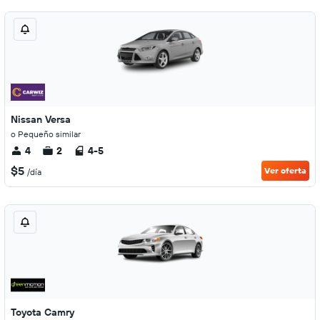
Nissan Versa
o Pequeño similar
4
2
4-5
$5
Ver oferta
/día
Toyota Camry