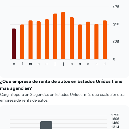
1
$75
eje
Bar
Chart
Y
graphic.
chart
que
with
$50
indica
12
bars.
el
precio
$25
El
más
siguiente
barato
gráfico
de
muestra
0
un
e
f
m
a
m
j
j
a
s
o
n
d
el
End
auto
of
precio
de
interactive
promedio
chart
renta
de
¿Qué empresa de renta de autos en Estados Unidos tiene
por
un
empresa.
más agencias?
auto
Cargini opera en 3 agencias en Estados Unidos, más que cualquier otra
de
empresa de renta de autos.
renta
por
mes.
1752
1606
El
Bar
Chart
1460
gráfico
graphic.
chart
1314