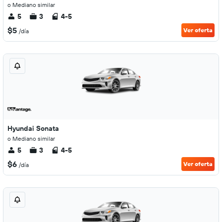
o Mediano similar
5
3
4-5
$5
Ver oferta
/día
Hyundai Sonata
o Mediano similar
5
3
4-5
$6
Ver oferta
/día