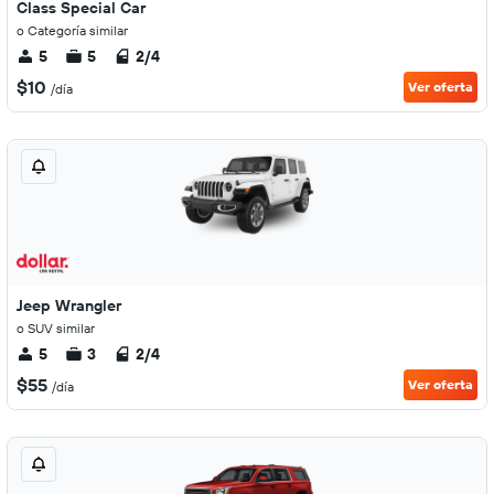
Class Special Car
o Categoría similar
5
5
2/4
$10
Ver oferta
/día
Jeep Wrangler
o SUV similar
5
3
2/4
$55
Ver oferta
/día