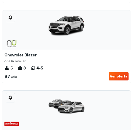
Chevrolet Blazer
o SUV similar
5
3
4-5
$7
Ver oferta
/día