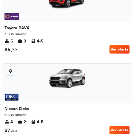
Toyota RAV4
o SUV similar
5
3
4-5
$6
Ver oferta
/día
Nissan Kicks
o SUV similar
4
2
4-5
$7
Ver oferta
/día