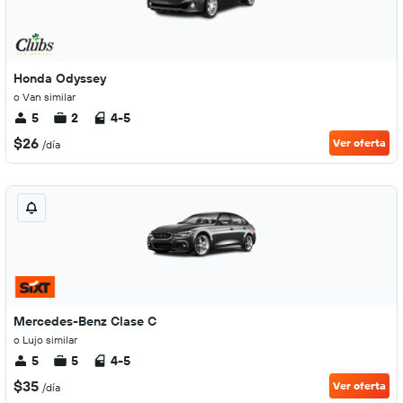
Honda Odyssey
o Van similar
5
2
4-5
$26
Ver oferta
/día
Mercedes-Benz Clase C
o Lujo similar
5
5
4-5
$35
Ver oferta
/día