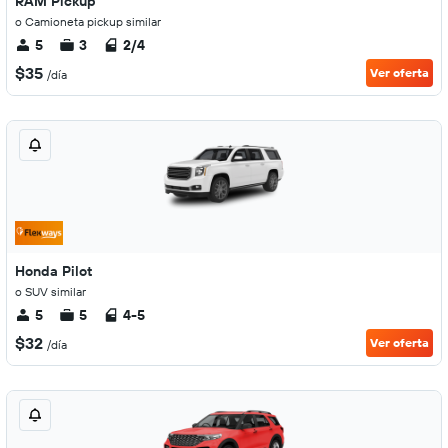
RAM Pickup
o Camioneta pickup similar
5
3
2/4
$35
Ver oferta
/día
Honda Pilot
o SUV similar
5
5
4-5
$32
Ver oferta
/día