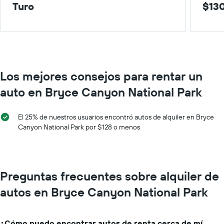
Turo
$130
Los mejores consejos para rentar un
auto en Bryce Canyon National Park
El 25% de nuestros usuarios encontró autos de alquiler en Bryce
Canyon National Park por $128 o menos
Preguntas frecuentes sobre alquiler de
autos en Bryce Canyon National Park
¿Cómo puedo encontrar autos de renta cerca de mí