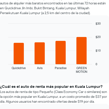
autos de alquiler más baratos encontrados en las últimas 72 horas están
de
en Quickdrive Jln Imbi, Bukit Bintang, Kuala Lumpur, Wilayah
renta
Persekutuan Kuala Lumpur (a 2,5 km del centro de la ciudad).
a
medida
que
$30
se
Bar
Chart
acerca
graphic.
chart
la
with
$20
4
fecha
bars.
de
la
$10
El
reserva.
siguiente
El
gráfico
0
gráfico
muestra
Quickdrive
Avis
Paradise
GREEN
muestra
MOTION
las
End
1
of
cuatro
eje
interactive
empresas
chart
X
de
¿Cuál es el auto de renta más popular en Kuala Lumpur?
que
renta
Los autos de renta de tipo Pequeño (Class Economy Car o similares) son
indica
de
la
la opción más popular en Kuala Lumpur, a un costo promedio de $37 por
autos
cantidad
día. Algunos usuarios han encontrado ofertas desde $19 por día.
más
de