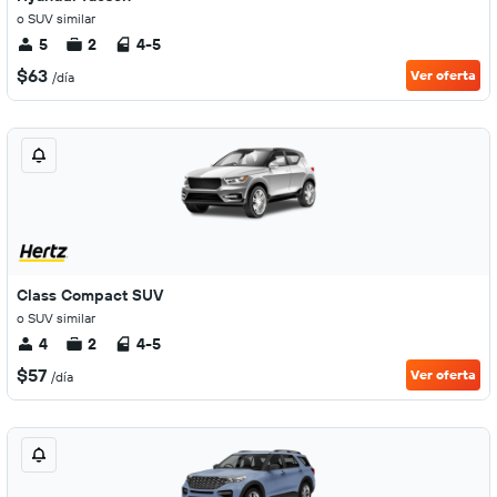
o SUV similar
5
2
4-5
$63
Ver oferta
/día
Class Compact SUV
o SUV similar
4
2
4-5
$57
Ver oferta
/día