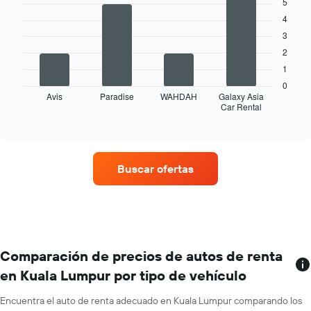
5
muestra
with
4
1
4
bars.
eje
3
X
2
El
que
siguiente
1
indica
gráfico
los
0
muestra
Avis
Paradise
WAHDAH
Galaxy Asia
meses
Car Rental
las
End
del
of
cuatro
año.
interactive
empresas
chart
El
de
gráfico
renta
muestra
Buscar ofertas
de
1
autos
eje
con
Y
más
que
sucursales.
indica
El
el
gráfico
Comparación de precios de autos de renta
precio
muestra
promedio
en Kuala Lumpur por tipo de vehículo
1
de
eje
un
Encuentra el auto de renta adecuado en Kuala Lumpur comparando los
X
auto