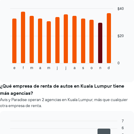
gráfico
muestra
$40
1
Bar
Chart
eje
graphic.
chart
with
Y
12
que
bars.
$20
indica
el
El
precio
siguiente
más
gráfico
barato
muestra
0
de
e
f
m
a
m
j
j
a
s
o
n
d
el
End
un
of
precio
interactive
auto
promedio
chart
de
de
¿Qué empresa de renta de autos en Kuala Lumpur tiene
renta
un
más agencias?
por
auto
empresa.
Avis y Paradise operan 2 agencias en Kuala Lumpur, más que cualquier
de
otra empresa de renta.
renta
por
mes.
7
El
Bar
6
Chart
gráfico
graphic.
chart