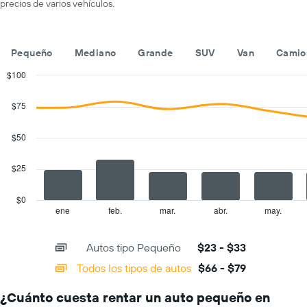
precios de varios vehículos.
que
de
indica
renta
las
por
empresas
día.
Pequeño
Mediano
Grande
SUV
Van
Camio
de
renta
$100
de
Combination
Chart
autos.
graphic.
chart
$75
with
El
2
gráfico
data
$50
muestra
series.
1
eje
$25
The
Y
chart
que
has
$0
indica
1
ene
feb.
mar.
abr.
may.
End
el
of
X
precio
interactive
axis
chart
más
Autos tipo Pequeño
$23 - $33
displaying
barato
categories.
Todos los tipos de autos
$66 - $79
de
Range:
un
14
auto
¿Cuánto cuesta rentar un auto pequeño en
categories.