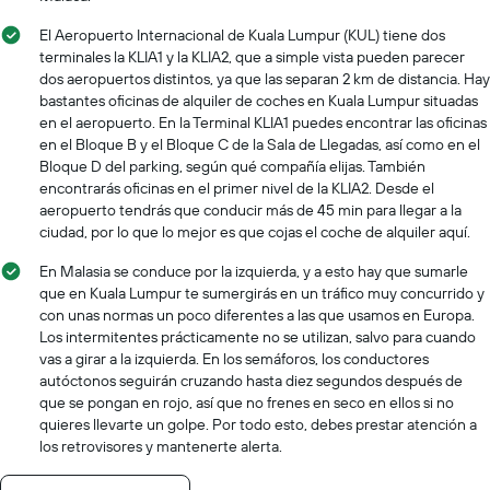
El Aeropuerto Internacional de Kuala Lumpur (KUL) tiene dos
terminales la KLIA1 y la KLIA2, que a simple vista pueden parecer
dos aeropuertos distintos, ya que las separan 2 km de distancia. Hay
bastantes oficinas de alquiler de coches en Kuala Lumpur situadas
en el aeropuerto. En la Terminal KLIA1 puedes encontrar las oficinas
en el Bloque B y el Bloque C de la Sala de Llegadas, así como en el
Bloque D del parking, según qué compañía elijas. También
encontrarás oficinas en el primer nivel de la KLIA2. Desde el
aeropuerto tendrás que conducir más de 45 min para llegar a la
ciudad, por lo que lo mejor es que cojas el coche de alquiler aquí.
En Malasia se conduce por la izquierda, y a esto hay que sumarle
que en Kuala Lumpur te sumergirás en un tráfico muy concurrido y
con unas normas un poco diferentes a las que usamos en Europa.
Los intermitentes prácticamente no se utilizan, salvo para cuando
vas a girar a la izquierda. En los semáforos, los conductores
autóctonos seguirán cruzando hasta diez segundos después de
que se pongan en rojo, así que no frenes en seco en ellos si no
quieres llevarte un golpe. Por todo esto, debes prestar atención a
los retrovisores y mantenerte alerta.