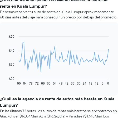
renta en Kuala Lumpur?
Deberías reservar tu auto de renta en Kuala Lumpur aproximadamente
68 días antes del viaje para conseguir un precio por debajo del promedio.
$50
Line
Chart
graphic.
chart
with
91
$40
data
points.
$30
El
siguiente
gráfico
$20
muestra
90
84
78
72
66
60
54
48
42
36
30
24
18
12
6
0
End
of
cómo
interactive
varía
chart
el
¿Cuál es la agencia de renta de autos más barata en Kuala
precio
Lumpur?
de
En las últimas 72 horas, los autos de renta más baratos se encontraron en
un
Quickdrive ($16,04/día), Avis ($16,26/día) y Paradise ($17,48/día). Los
auto