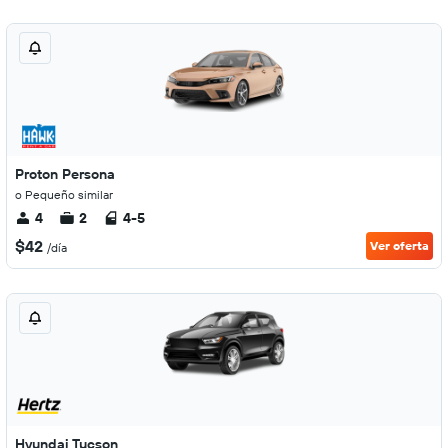
Proton Persona
o Pequeño similar
4
2
4-5
$42
Ver oferta
/día
Hyundai Tucson