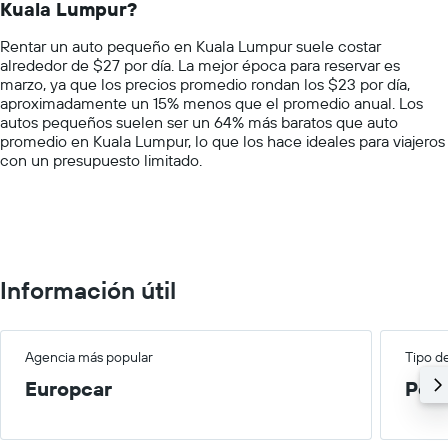
de
Kuala Lumpur?
The
renta
chart
por
Rentar un auto pequeño en Kuala Lumpur suele costar
has
empresa.
alrededor de $27 por día. La mejor época para reservar es
1
marzo, ya que los precios promedio rondan los $23 por día,
Y
aproximadamente un 15% menos que el promedio anual. Los
axis
autos pequeños suelen ser un 64% más baratos que auto
displaying
promedio en Kuala Lumpur, lo que los hace ideales para viajeros
values.
con un presupuesto limitado.
Range:
0
to
100.
Información útil
Agencia más popular
Tipo d
Europcar
Peq