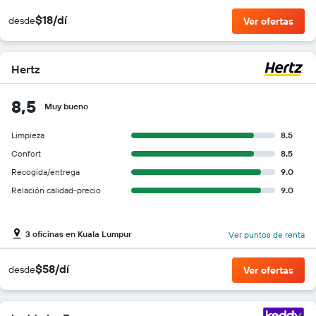
$18/dí
desde
Ver ofertas
Hertz
8,5
Muy bueno
Limpieza
8.5
Confort
8.5
Recogida/entrega
9.0
Relación calidad-precio
9.0
3 oficinas en Kuala Lumpur
Ver puntos de renta
$58/dí
desde
Ver ofertas