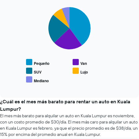
económicas
días
de
previos
Pie
Chart
las
a
graphic.
chart
últimas
la
with
72
reserva.
5
horas.
slices.
El
El
gráfico
gráfico
El
muestra
muestra
siguiente
1
1
gráfico
eje
eje
muestra
Y
Pequeño
Van
X
el
que
que
precio
SUV
Lujo
indica
indica
promedio
el
Mediano
las
End
de
precio
of
4
los
promedio
interactive
empresas
tipos
chart
de
más
de
¿Cuál es el mes más barato para rentar un auto en Kuala
un
baratas
autos
auto
Lumpur?
de
más
de
El mes más barato para alquilar un auto en Kuala Lumpur es noviembre,
renta
populares.
renta.
con un costo promedio de $30/día. El mes más caro para alquilar un auto
de
en Kuala Lumpur es febrero, ya que el precio promedio es de $38/día, un
autos
15% por encima del promedio anual en Kuala Lumpur.
El